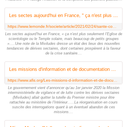
Les sectes aujourd'hui en France, " ça n'est plus seulement l'Eglise de scientologie ou le Temple solaire, mais beaucoup de petits groupes "
https://www.lemonde.fr/societe/article/2021/02/24/sante-complotisme-survivalisme-les-nouvelles-tendances-des-derives-sectaires_6071084_3224.html
Les sectes aujourd’hui en France, « ça n’est plus seulement l’Eglise de
scientologie ou le Temple solaire, mais beaucoup de petits groupes
».....Une note de la Miviludes dresse un état des lieux des nouvelles
tendances de dérives sectaires, dont certaines prospèrent à la faveur
de la crise sanitaire....
Les missions d'information et de documentation sur les dérives sectaires assurées par les services de l'État doivent se poursuivre avec objectivité et neutralité, dans le respect de la liberté de conscience / Afis Science - Association française pour l'information scientifique
https://www.afis.org/Les-missions-d-information-et-de-documentation-sur-les-derives-sectaires
Le gouvernement vient d’annoncer qu’au 1er janvier 2020 la Mission
interministérielle de vigilance et de lutte contre les dérives sectaires
(Miviludes) allait quitter la tutelle du Premier ministre pour être
rattachée au ministère de l’Intérieur......La réorganisation en cours
suscite des interrogations quant à un éventuel abandon de ces
missions....