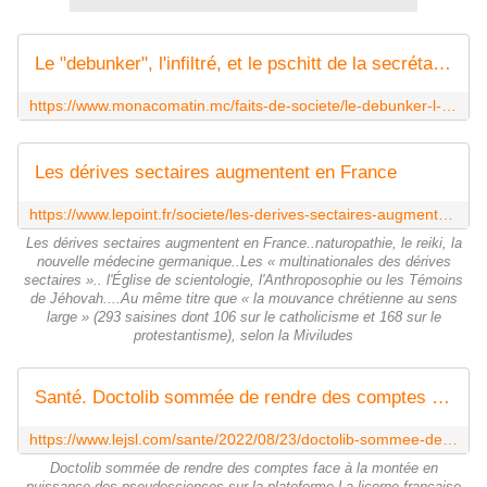
Le "debunker", l'infiltré, et le pschitt de la secrétaire d'État à la Citoyenneté... Comment sont traquées les dérives sectaires dans le Var et les Alpes-Maritimes?
https://www.monacomatin.mc/faits-de-societe/le-debunker-l-infiltre-et-le-pschittde-la-secretaire-d-etat-a-la-citoyennete-883429
Les dérives sectaires augmentent en France
https://www.lepoint.fr/societe/les-derives-sectaires-augmentent-en-france-02-11-2022-2496280_23.php
Les dérives sectaires augmentent en France..naturopathie, le reiki, la
nouvelle médecine germanique..Les « multinationales des dérives
sectaires ».. l'Église de scientologie, l'Anthroposophie ou les Témoins
de Jéhovah....Au même titre que « la mouvance chrétienne au sens
large » (293 saisines dont 106 sur le catholicisme et 168 sur le
protestantisme), selon la Miviludes
Santé. Doctolib sommée de rendre des comptes face à la montée en puissance des pseudosciences sur la plateforme
https://www.lejsl.com/sante/2022/08/23/doctolib-sommee-de-rendre-des-comptes-face-a-la-montee-en-puissance-des-pseudosciences-sur-la-plateforme
Doctolib sommée de rendre des comptes face à la montée en
puissance des pseudosciences sur la plateforme La licorne française