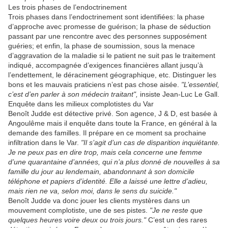
Les trois phases de l’endoctrinement
Trois phases dans l’endoctrinement sont identifiées: la phase
d’approche avec promesse de guérison; la phase de séduction
passant par une rencontre avec des personnes supposément
guéries; et enfin, la phase de soumission, sous la menace
d’aggravation de la maladie si le patient ne suit pas le traitement
indiqué, accompagnée d’exigences financières allant jusqu’à
l’endettement, le déracinement géographique, etc. Distinguer les
bons et les mauvais praticiens n’est pas chose aisée.
"L’essentiel,
c’est d’en parler à son médecin traitant",
insiste Jean-Luc Le Gall.
Enquête dans les milieux complotistes du Var
Benoît Judde est détective privé. Son agence, J & D, est basée à
Angoulême mais il enquête dans toute la France, en général à la
demande des familles. Il prépare en ce moment sa prochaine
infiltration dans le Var.
"Il s’agit d’un cas de disparition inquiétante.
Je ne peux pas en dire trop, mais cela concerne une femme
d’une quarantaine d’années, qui n’a plus donné de nouvelles à sa
famille du jour au lendemain, abandonnant à son domicile
téléphone et papiers d’identité. Elle a laissé une lettre d’adieu,
mais rien ne va, selon moi, dans le sens du suicide."
Benoît Judde va donc jouer les clients mystères dans un
mouvement complotiste, une de ses pistes.
"Je ne reste que
quelques heures voire deux ou trois jours."
C’est un des rares