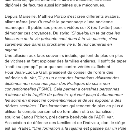
diplômés de facultés aussi lointaines que méconnues.
Depuis Marseille, Mathieu Porzio s’est créé différents avatars,
allant même jusqu’à revêtir le personnage d’une ancienne
mannequin. Il publie ses propres vidéos sur X (ex-Twitter) pour
démonter ces croyances. Du style:
"Si quelqu’un te dit que les
blessures de ta vie présente sont dues à ta vie passée, c’est
sûrement que dans ta prochaine vie tu te réincarneras en
pigeon."
Une allusion aux faux souvenirs induits, qui font de plus en plus
de victimes et font exploser des familles entières. Il suffit de taper
"mathieu gemppi" pour que ses contre-vérités s’affichent.
Pour Jean-Luc Le Gall, président du conseil de l’ordre des
médecins du Var,
"il y a un essor des formations délivrant des
diplômes non reconnus pour des Pratiques de soins non
conventionnelles (PSNC). Cela permet à certaines personnes
d’abuser de la fragilité de patients, qui vont jusqu’à abandonner
les soins en médecine conventionnelle et de les exposer à des
dérives sectaires."
Des formations qui tendent de plus en plus à
utiliser le compte personnel de formation et à se banaliser,
souligne Janou Pichon, présidente bénévole de l’ADFI Var,
Association de défense des familles et de l’individu, dont le siège
est au Pradet.
"Une formation à la Hijama est passée par un Pôle