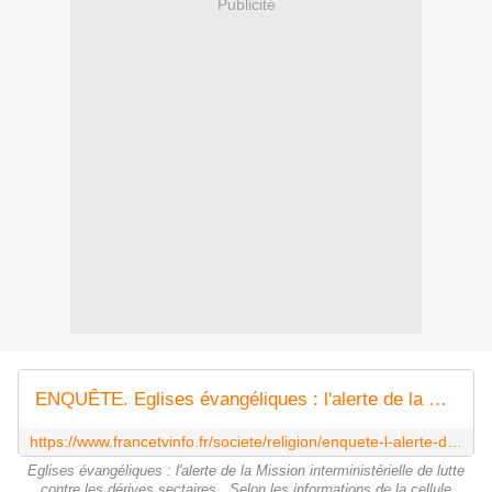
Publicité
ENQUÊTE. Eglises évangéliques : l'alerte de la Mission interministérielle de lutte contre les dérives sectaires
https://www.francetvinfo.fr/societe/religion/enquete-l-alerte-de-la-mission-interministerielle-de-lutte-contre-les-derives-sectaires-sur-les-eglises-evangeliques_6936362.html
Eglises évangéliques : l'alerte de la Mission interministérielle de lutte
contre les dérives sectaires...Selon les informations de la cellule