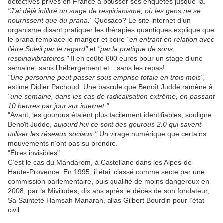
détectives privés en France à pousser ses enquêtes jusque-là.
"J’ai déjà infiltré un stage de respirianisme, où les gens ne se
nourrissent que du prana."
Quèsaco? Le site internet d’un
organisme disant pratiquer les thérapies quantiques explique que
le prana remplace le manger et boire
"en entrant en relation avec
l’être Soleil par le regard"
et
"par la pratique de sons
respiriavibratoires."
Il en coûte 600 euros pour un stage d’une
semaine, sans l’hébergement et... sans les repas!
"Une personne peut passer sous emprise totale en trois mois",
estime Didier Pachoud. Une bascule que Benoît Judde ramène à
"une semaine, dans les cas de radicalisation extrême, en passant
10 heures par jour sur internet."
"Avant, les gourous étaient plus facilement identifiables, souligne
Benoît Judde,
aujourd’hui ce sont des gourous 2.0 qui savent
utiliser les réseaux sociaux."
Un virage numérique que certains
mouvements n’ont pas su prendre.
"Êtres invisibles"
C’est le cas du Mandarom, à Castellane dans les Alpes-de-
Haute-Provence. En 1995, il était classé comme secte par une
commission parlementaire, puis qualifié de moins dangereux en
2008, par la Miviludes, dix ans après le décès de son fondateur,
Sa Sainteté Hamsah Manarah, alias Gilbert Bourdin pour l’état
civil.