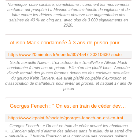
Numérique, crise sanitaire, complotisme : comment les mouvements
sectaires ont prospéré La Mission interministérielle de vigilance et de
lutte contre les dérives sectaires observe une augmentation des
saisines de 40 % en cinq ans, avec plus de 3 000 signalements en
2020.
Allison Mack condamnée à 3 ans de prison pour son rôle dans la secte Nxivm
https://www.20minutes.fr/monde/3074547-20210630-secte-sexuelle-nxivm-ex-actrice-smallville-allison-mack-condamnee-trois-ans-prison
Secte sexuelle Nxivm : L’ex-actrice de « Smallville » Allison Mack
condamnée à trois ans de prison...Elle s’en tire plutôt bien...Accusée
d’avoir recruté des jeunes femmes devenues des esclaves sexuelles
du gourou Keith Raniere, elle avait plaidé coupable d’extorsion et
d’association de malfaiteurs pour éviter un procès, et risquait 17 ans de
prison
Georges Fenech : " On est en train de céder devant les charlatans "
https://www.lepoint.fr/societe/georges-fenech-on-est-en-train-de-ceder-devant-les-charlatans-07-04-2021-2421194_23.php
Georges Fenech : « On est en train de céder devant les charlatans
»....L’ancien député s’alarme des dérives dans le milieu de la santé dite
« naturelle ». Il fustige l’inaction et la complicité des pouvoirs publics....