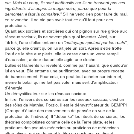
etc. Mais du coup, ils sont inoffensifs car ils ne trouvent pas ces
ingrédients. J’ai appris la magie noire, parce que pour la
démonter, il faut la connaître."
S’il ne vend rien pour faire du mal,
en revanche, il ne nie pas avoir tout ce qu’il faut pour des
protections.
Quant aux sorciers et sorcières qui ont pignon sur rue grâce aux
réseaux sociaux, ils ne savent plus quoi inventer. Ainsi, sur
TikTok, l’une d’elles entame un
"nettoyage spirituel par les œufs"
,
parce qu’elle craint qu’on lui ait jeté un sort. Après s’être frotté
l’œuf de la tête aux pieds, elle le casse dans un verre rempli
d’eau salée, autour duquel elle agite une cloche.
Bulles et filaments lui révèlent, comme par hasard, que quelqu’un
lui en veut. Elle entame une purification, avec sa propre recette
de bannissement. Pour cela, on peut tout acheter sur internet,
même le balai, qui ne fait pas voler mais sert d’amplificateur
d’énergie.
Un démystificateur sur les réseaux sociaux
Infiltrer l’univers des sorcières sur les réseaux sociaux, c’est un
des rôles de Mathieu Porzio. Il est le démystificateur du GEMPPI
(Groupe d’étude des mouvements de pensée en vue de la
protection de l’individu). Il "débunke" les rituels de sorcières, les
théories complotistes comme celle de la Terre plate, et les
pratiques des pseudo-médecins ou praticiens de médecines
alternatives, qui se donnent le titre de docteurs, se disant