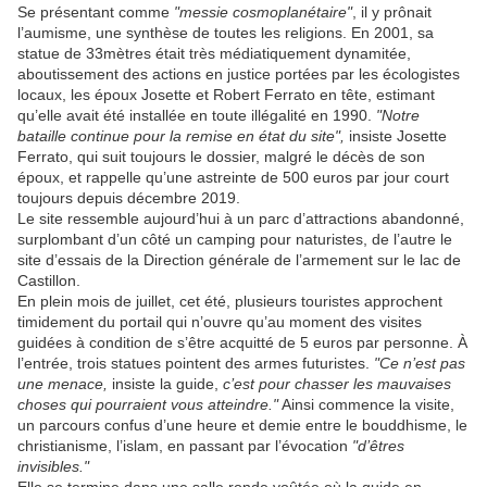
Se présentant comme
"messie cosmoplanétaire"
, il y prônait
l’aumisme, une synthèse de toutes les religions. En 2001, sa
statue de 33mètres était très médiatiquement dynamitée,
aboutissement des actions en justice portées par les écologistes
locaux, les époux Josette et Robert Ferrato en tête, estimant
qu’elle avait été installée en toute illégalité en 1990.
"Notre
bataille continue pour la remise en état du site",
insiste Josette
Ferrato, qui suit toujours le dossier, malgré le décès de son
époux, et rappelle qu’une astreinte de 500 euros par jour court
toujours depuis décembre 2019.
Le site ressemble aujourd’hui à un parc d’attractions abandonné,
surplombant d’un côté un camping pour naturistes, de l’autre le
site d’essais de la Direction générale de l’armement sur le lac de
Castillon.
En plein mois de juillet, cet été, plusieurs touristes approchent
timidement du portail qui n’ouvre qu’au moment des visites
guidées à condition de s’être acquitté de 5 euros par personne. À
l’entrée, trois statues pointent des armes futuristes.
"Ce n’est pas
une menace,
insiste la guide,
c’est pour chasser les mauvaises
choses qui pourraient vous atteindre."
Ainsi commence la visite,
un parcours confus d’une heure et demie entre le bouddhisme, le
christianisme, l’islam, en passant par l’évocation
"d’êtres
invisibles."
Elle se termine dans une salle ronde voûtée où la guide en