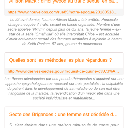
Allison Mack : d'Hollywood au trafic sexuel en bande organisée
https://www.nouvelobs.com/rue89/notre-epoque/20180518.OBS6889/allison-mack-d-hollywood-au-trafic-sexuel-en-bande-organisee.html
Le 22 avril dernier, l’actrice Allison Mack a été arrêtée. Principale
charge invoquée ? Trafic sexuel en bande organisée. Membre d’une
secte appelée "Nxivm" depuis plus de dix ans, la jeune femme – ex-
star de la série "Smallville" où elle interprétait Chloe – est accusée
d’avoir activement recruté des femmes destinées à rejoindre le harem
de Keith Raniere, 57 ans, gourou du mouvement...
Quelles sont les méthodes les plus répandues ?
http://www.derives-sectes.gouv.fr/quest-ce-quune-d%C3%A9rive-sectaire/o%C3%B9-la-d%C3%A9celer/les-d%C3%A9rives-sectaires-dans-le-domaine-de-la-sant%C3%A9/quell
Les thèses développées par ces pseudo-thérapeutes s’appuient sur une
approche «psychologisante» reposant sur trois postulats : la culpabilité
du patient dans le développement de sa maladie ou de son mal être,
l’angoisse de la maladie, la revendication d’un mieux être dans une
société individualiste et matérialiste...
Secte des Brigandes : une femme est décédée dans ce cabanon
S. s'est éteinte dans une maison minuscule de conte pour