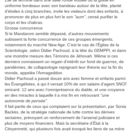
uniforme bordeaux avec son bandeau autour de la tête, planté
d’étoiles à cinq branches, invite les visiteurs dont des enfants, à
prononcer de plus en plus fort le son
"aum"
, censé purifier le
corps et les chakras.
Grosse concurrence
Si le Mandarom semble dépassé, d’autres mouvements
subissent la forte concurrence de ces groupes émergents,
notamment du marché New Age. C’est le cas de l’Église de la
Scientologie, selon Didier Pachoud, à la tête du GEMPPI, et dans
une moindre mesure des Témoins de Jéhovah. Même si ces
derniers connaissent un regain d’intérêt sur fond de guerres, de
pandémies, de collapsologie rejoignant leur théorie sur la fin du
monde, appelée l’Armageddon.
Didier Pachoud a passé douze ans avec femme et enfants parmi
les Évangélistes, à qui il versait 10% de son salaire d’agent SNCF
smicard. 12 ans avec l’omniprésence du diable, et une croyance
en des miracles à laquelle il a mis fin en retrouvant
"une
autonomie de pensée".
Il fait partie de ceux qui comptaient sur la présentation, par Sonia
Backès, de la stratégie nationale de lutte contre les dérives
sectaires, prévoyant un renforcement de l’arsenal judiciaire et
plus de moyens financiers. Mais la secrétaire d’État à la
Citoyenneté, qui plusieurs fois avait évoqué les liens de sa mère