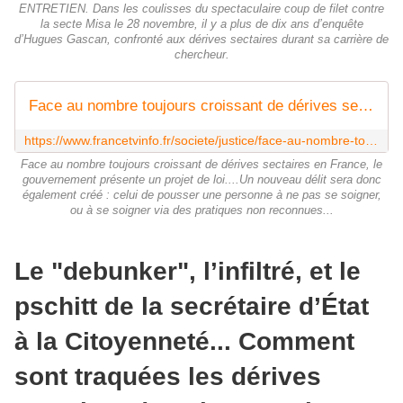
ENTRETIEN. Dans les coulisses du spectaculaire coup de filet contre
la secte Misa le 28 novembre, il y a plus de dix ans d’enquête
d’Hugues Gascan, confronté aux dérives sectaires durant sa carrière de
chercheur.
Face au nombre toujours croissant de dérives sectaires en France, le gouvernement présente un projet de loi
https://www.francetvinfo.fr/societe/justice/face-au-nombre-toujours-croissant-de-derives-sectaires-en-france-le-gouvernement-presente-un-projet-de-loi_6184908.html
Face au nombre toujours croissant de dérives sectaires en France, le
gouvernement présente un projet de loi....Un nouveau délit sera donc
également créé : celui de pousser une personne à ne pas se soigner,
ou à se soigner via des pratiques non reconnues...
Le "debunker", l’infiltré, et le
pschitt de la secrétaire d’État
à la Citoyenneté... Comment
sont traquées les dérives