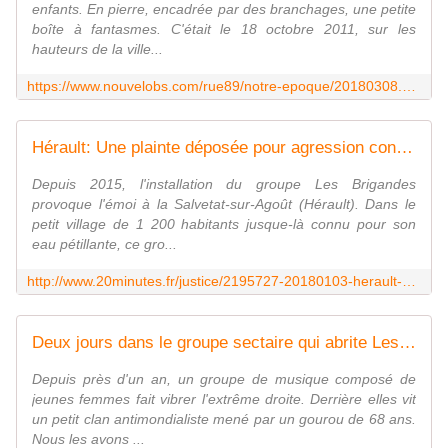
enfants. En pierre, encadrée par des branchages, une petite
boîte à fantasmes. C'était le 18 octobre 2011, sur les
hauteurs de la ville...
https://www.nouvelobs.com/rue89/notre-epoque/20180308.OBS3299/secte-des-brigandes-une-femme-est-decedee-dans-ce-cabanon.html
Hérault: Une plainte déposée pour agression contre les Brigandes, un groupuscule proche de l'extrême droite
Depuis 2015, l'installation du groupe Les Brigandes
provoque l'émoi à la Salvetat-sur-Agoût (Hérault). Dans le
petit village de 1 200 habitants jusque-là connu pour son
eau pétillante, ce gro...
http://www.20minutes.fr/justice/2195727-20180103-herault-plainte-deposee-agression-contre-brigandes-groupuscule-proche-extreme-droite
Deux jours dans le groupe sectaire qui abrite Les Brigandes - Rue89 - L'Obs
Depuis près d'un an, un groupe de musique composé de
jeunes femmes fait vibrer l'extrême droite. Derrière elles vit
un petit clan antimondialiste mené par un gourou de 68 ans.
Nous les avons ...