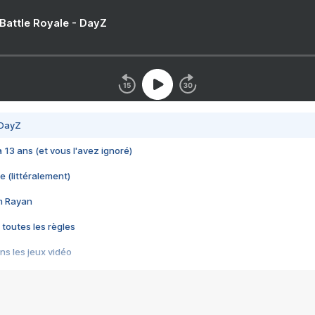
 Battle Royale - DayZ
 DayZ
 a 13 ans (et vous l'avez ignoré)
e (littéralement)
im Rayan
 toutes les règles
s les jeux vidéo
us choquant de Rockstar ? - Le scandale BULLY
e plus moche de Steam