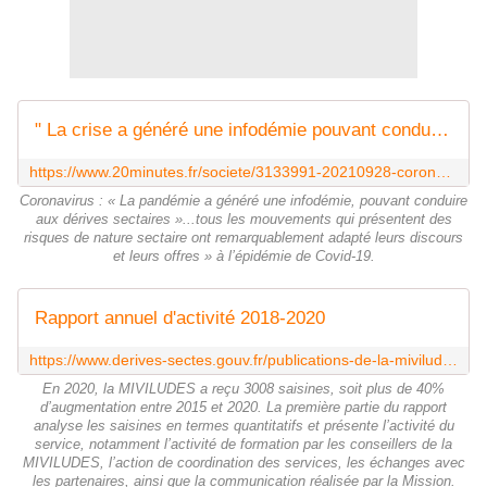
" La crise a généré une infodémie pouvant conduire aux dérives sectaires "
https://www.20minutes.fr/societe/3133991-20210928-coronavirus-pandemie-genere-infodemie-pouvant-conduire-derives-sectaires
Coronavirus : « La pandémie a généré une infodémie, pouvant conduire
aux dérives sectaires »...tous les mouvements qui présentent des
risques de nature sectaire ont remarquablement adapté leurs discours
et leurs offres » à l’épidémie de Covid-19.
Rapport annuel d'activité 2018-2020
https://www.derives-sectes.gouv.fr/publications-de-la-miviludes/rapports-annuels/rapport-annuel-dactivit%C3%A9-2018-2020
En 2020, la MIVILUDES a reçu 3008 saisines, soit plus de 40%
d’augmentation entre 2015 et 2020. La première partie du rapport
analyse les saisines en termes quantitatifs et présente l’activité du
service, notamment l’activité de formation par les conseillers de la
MIVILUDES, l’action de coordination des services, les échanges avec
les partenaires, ainsi que la communication réalisée par la Mission.