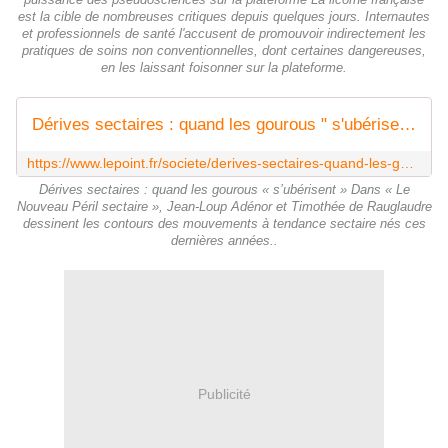
est la cible de nombreuses critiques depuis quelques jours. Internautes
et professionnels de santé l'accusent de promouvoir indirectement les
pratiques de soins non conventionnelles, dont certaines dangereuses,
en les laissant foisonner sur la plateforme.
Dérives sectaires : quand les gourous " s'ubérisent "
https://www.lepoint.fr/societe/derives-sectaires-quand-les-gourous-s-uberisent-24-10-2021-2449050_23.php
Dérives sectaires : quand les gourous « s’ubérisent » Dans « Le
Nouveau Péril sectaire », Jean-Loup Adénor et Timothée de Rauglaudre
dessinent les contours des mouvements à tendance sectaire nés ces
dernières années..
Publicité