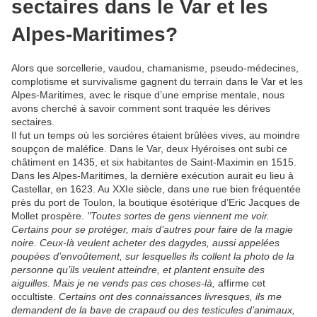
sectaires dans le Var et les
Alpes-Maritimes?
Alors que sorcellerie, vaudou, chamanisme, pseudo-médecines,
complotisme et survivalisme gagnent du terrain dans le Var et les
Alpes-Maritimes, avec le risque d’une emprise mentale, nous
avons cherché à savoir comment sont traquée les dérives
sectaires.
Il fut un temps où les sorcières étaient brûlées vives, au moindre
soupçon de maléfice. Dans le Var, deux Hyéroises ont subi ce
châtiment en 1435, et six habitantes de Saint-Maximin en 1515.
Dans les Alpes-Maritimes, la dernière exécution aurait eu lieu à
Castellar, en 1623. Au XXIe siècle, dans une rue bien fréquentée
près du port de Toulon, la boutique ésotérique d’Eric Jacques de
Mollet prospère.
"Toutes sortes de gens viennent me voir.
Certains pour se protéger, mais d’autres pour faire de la magie
noire. Ceux-là veulent acheter des dagydes, aussi appelées
poupées d’envoûtement, sur lesquelles ils collent la photo de la
personne qu’ils veulent atteindre, et plantent ensuite des
aiguilles. Mais je ne vends pas ces choses-là,
affirme cet
occultiste.
Certains ont des connaissances livresques, ils me
demandent de la bave de crapaud ou des testicules d’animaux,