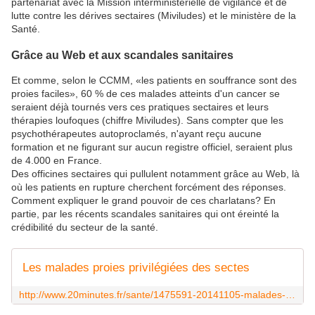
partenariat avec la Mission interministérielle de vigilance et de
lutte contre les dérives sectaires (Miviludes) et le ministère de la
Santé.
Grâce au Web et aux scandales sanitaires
Et comme, selon le CCMM, «les patients en souffrance sont des
proies faciles», 60 % de ces malades atteints d'un cancer se
seraient déjà tournés vers ces pratiques sectaires et leurs
thérapies loufoques (chiffre Miviludes). Sans compter que les
psychothérapeutes autoproclamés, n'ayant reçu aucune
formation et ne figurant sur aucun registre officiel, seraient plus
de 4.000 en France.
Des officines sectaires qui pullulent notamment grâce au Web, là
où les patients en rupture cherchent forcément des réponses.
Comment expliquer le grand pouvoir de ces charlatans? En
partie, par les récents scandales sanitaires qui ont éreinté la
crédibilité du secteur de la santé.
Les malades proies privilégiées des sectes
http://www.20minutes.fr/sante/1475591-20141105-malades-proies-privilegiees-sectes