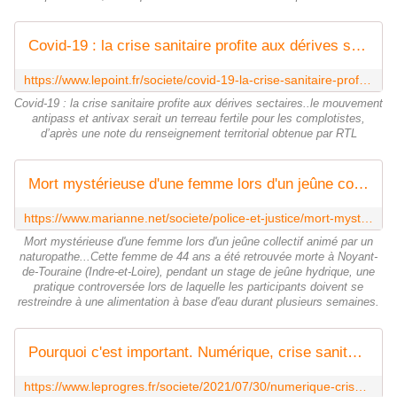
Covid-19 : la crise sanitaire profite aux dérives sectaires
https://www.lepoint.fr/societe/covid-19-la-crise-sanitaire-profite-aux-derives-sectaires-27-08-2021-2440369_23.php
Covid-19 : la crise sanitaire profite aux dérives sectaires..le mouvement
antipass et antivax serait un terreau fertile pour les complotistes,
d’après une note du renseignement territorial obtenue par RTL
Mort mystérieuse d'une femme lors d'un jeûne collectif animé par un naturopathe
https://www.marianne.net/societe/police-et-justice/mort-mysterieuse-dune-femme-lors-dun-jeune-collectif-anime-par-un-naturopathe
Mort mystérieuse d'une femme lors d'un jeûne collectif animé par un
naturopathe...Cette femme de 44 ans a été retrouvée morte à Noyant-
de-Touraine (Indre-et-Loire), pendant un stage de jeûne hydrique, une
pratique controversée lors de laquelle les participants doivent se
restreindre à une alimentation à base d'eau durant plusieurs semaines.
Pourquoi c'est important. Numérique, crise sanitaire, complotisme : comment les mouvements sectaires ont prospéré
https://www.leprogres.fr/societe/2021/07/30/numerique-crise-sanitaire-complotisme-comment-les-mouvements-sectaires-ont-prospere