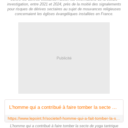
investigation, entre 2021 et 2024, près de la moitié des signalements
pour risques de dérives sectaires au sujet de mouvances religieuses
concernaient les églises évangéliques installées en France.
Publicité
L'homme qui a contribué à faire tomber la secte de yoga tantrique
https://www.lepoint.fr/societe/l-homme-qui-a-fait-tomber-la-secte-de-yoga-tantrique-du-gourou-bivolaru-12-12-2023-2546679_23.php
L’homme qui a contribué à faire tomber la secte de yoga tantrique