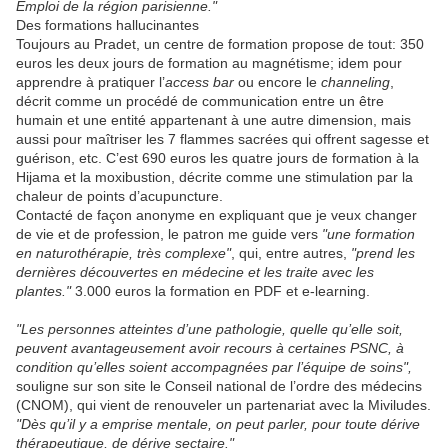
Emploi de la région parisienne."
Des formations hallucinantes
Toujours au Pradet, un centre de formation propose de tout: 350
euros les deux jours de formation au magnétisme; idem pour
apprendre à pratiquer l’
access bar
ou encore le
channeling
,
décrit comme un procédé de communication entre un être
humain et une entité appartenant à une autre dimension, mais
aussi pour maîtriser les 7 flammes sacrées qui offrent sagesse et
guérison, etc. C’est 690 euros les quatre jours de formation à la
Hijama et la moxibustion, décrite comme une stimulation par la
chaleur de points d’acupuncture.
Contacté de façon anonyme en expliquant que je veux changer
de vie et de profession, le patron me guide vers
"une formation
en naturothérapie, très complexe"
, qui, entre autres,
"prend les
dernières découvertes en médecine et les traite avec les
plantes."
3.000 euros la formation en PDF et e-learning.
"Les personnes atteintes d’une pathologie, quelle qu’elle soit,
peuvent avantageusement avoir recours à certaines PSNC, à
condition qu’elles soient accompagnées par l’équipe de soins",
souligne sur son site le Conseil national de l’ordre des médecins
(CNOM), qui vient de renouveler un partenariat avec la Miviludes.
"Dès qu’il y a emprise mentale, on peut parler, pour toute dérive
thérapeutique, de dérive sectaire."