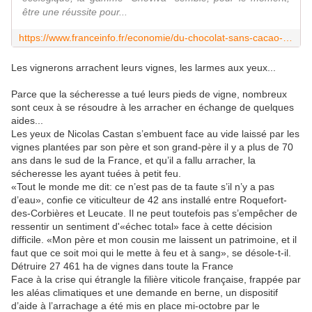
être une réussite pour...
https://www.franceinfo.fr/economie/du-chocolat-sans-cacao-une-entreprise-alsacienne-mise-sur-une-recette-plus-economique-et-durable_7176030.html
Les vignerons arrachent leurs vignes, les larmes aux yeux...
Parce que la sécheresse a tué leurs pieds de vigne, nombreux
sont ceux à se résoudre à les arracher en échange de quelques
aides...
Les yeux de Nicolas Castan s’embuent face au vide laissé par les
vignes plantées par son père et son grand-père il y a plus de 70
ans dans le sud de la France, et qu’il a fallu arracher, la
sécheresse les ayant tuées à petit feu.
«Tout le monde me dit: ce n’est pas de ta faute s’il n’y a pas
d’eau», confie ce viticulteur de 42 ans installé entre Roquefort-
des-Corbières et Leucate. Il ne peut toutefois pas s’empêcher de
ressentir un sentiment d'«échec total» face à cette décision
difficile. «Mon père et mon cousin me laissent un patrimoine, et il
faut que ce soit moi qui le mette à feu et à sang», se désole-t-il.
Détruire 27 461 ha de vignes dans toute la France
Face à la crise qui étrangle la filière viticole française, frappée par
les aléas climatiques et une demande en berne, un dispositif
d’aide à l’arrachage a été mis en place mi-octobre par le