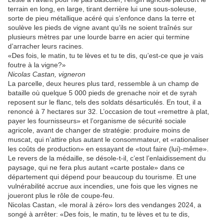
terrain en long, en large, tirant derrière lui une sous-soleuse,
sorte de pieu métallique acéré qui s’enfonce dans la terre et
soulève les pieds de vigne avant qu’ils ne soient traînés sur
plusieurs mètres par une lourde barre en acier qui termine
d’arracher leurs racines.
«Des fois, le matin, tu te lèves et tu te dis, qu’est-ce que je vais
foutre à la vigne?»
Nicolas Castan, vigneron
La parcelle, deux heures plus tard, ressemble à un champ de
bataille où quelque 5 000 pieds de grenache noir et de syrah
reposent sur le flanc, tels des soldats désarticulés. En tout, il a
renoncé à 7 hectares sur 32. L’occasion de tout «remettre à plat,
payer les fournisseurs» et l’organisme de sécurité sociale
agricole, avant de changer de stratégie: produire moins de
muscat, qui n’attire plus autant le consommateur, et «rationaliser
les coûts de production» en essayant de «tout faire (lui)-même».
Le revers de la médaille, se désole-t-il, c’est l’enlaidissement du
paysage, qui ne fera plus autant «carte postale» dans ce
département qui dépend pour beaucoup du tourisme. Et une
vulnérabilité accrue aux incendies, une fois que les vignes ne
joueront plus le rôle de coupe-feu.
Nicolas Castan, «le moral à zéro» lors des vendanges 2024, a
songé à arrêter: «Des fois, le matin, tu te lèves et tu te dis,