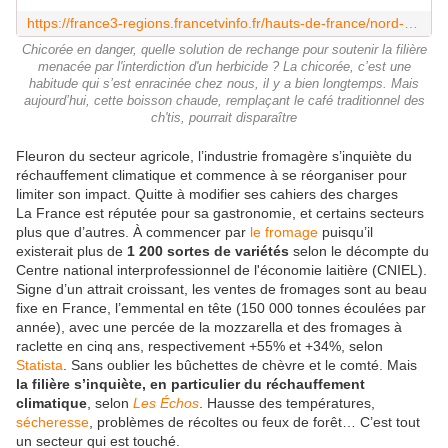
https://france3-regions.francetvinfo.fr/hauts-de-france/nord-0/chicoree-en-danger-quelle-solution-de-rechange-pour-soutenir-la-filiere-menacee-par-l-interdiction-d-un-herbicide-2941353.html
Chicorée en danger, quelle solution de rechange pour soutenir la filière
menacée par l'interdiction d'un herbicide ? La chicorée, c’est une
habitude qui s’est enracinée chez nous, il y a bien longtemps. Mais
aujourd’hui, cette boisson chaude, remplaçant le café traditionnel des
ch'tis, pourrait disparaître
Fleuron du secteur agricole, l’industrie fromagère s’inquiète du
réchauffement climatique et commence à se réorganiser pour
limiter son impact. Quitte à modifier ses cahiers des charges
La France est réputée pour sa gastronomie, et certains secteurs
plus que d’autres. À commencer par
le fromage
puisqu’il
existerait plus de
1 200 sortes de variétés
selon le décompte du
Centre national interprofessionnel de l'économie laitière (CNIEL).
Signe d’un attrait croissant, les ventes de fromages sont au beau
fixe en France, l’emmental en tête (150 000 tonnes écoulées par
année), avec une percée de la mozzarella et des fromages à
raclette en cinq ans, respectivement +55% et +34%, selon
Statista
. Sans oublier les bûchettes de chèvre et le comté. Mais
la filière s’inquiète, en particulier du réchauffement
climatique
, selon
Les Échos
. Hausse des températures,
sécheresse
, problèmes de récoltes ou feux de forêt… C’est tout
un secteur qui est touché.