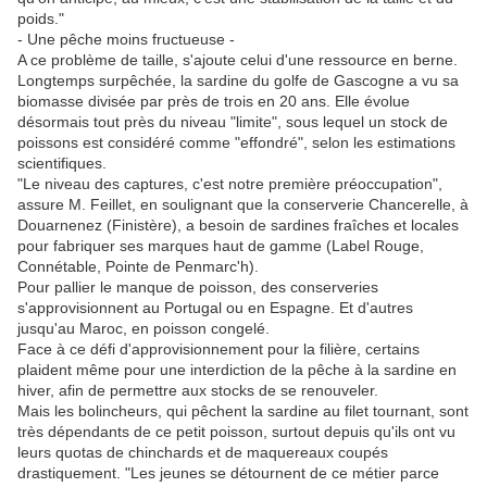
poids."
- Une pêche moins fructueuse -
A ce problème de taille, s'ajoute celui d'une ressource en berne.
Longtemps surpêchée, la sardine du golfe de Gascogne a vu sa
biomasse divisée par près de trois en 20 ans. Elle évolue
désormais tout près du niveau "limite", sous lequel un stock de
poissons est considéré comme "effondré", selon les estimations
scientifiques.
"Le niveau des captures, c'est notre première préoccupation",
assure M. Feillet, en soulignant que la conserverie Chancerelle, à
Douarnenez (Finistère), a besoin de sardines fraîches et locales
pour fabriquer ses marques haut de gamme (Label Rouge,
Connétable, Pointe de Penmarc'h).
Pour pallier le manque de poisson, des conserveries
s'approvisionnent au Portugal ou en Espagne. Et d'autres
jusqu'au Maroc, en poisson congelé.
Face à ce défi d'approvisionnement pour la filière, certains
plaident même pour une interdiction de la pêche à la sardine en
hiver, afin de permettre aux stocks de se renouveler.
Mais les bolincheurs, qui pêchent la sardine au filet tournant, sont
très dépendants de ce petit poisson, surtout depuis qu'ils ont vu
leurs quotas de chinchards et de maquereaux coupés
drastiquement. "Les jeunes se détournent de ce métier parce