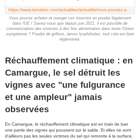
https://www.tameteo.com/actualites/actualite/vous-pouvez-acheter-et-manger-ces-insectes-en-poudre-legalement-dans-l-ue-alimentation-environnement-sante.html
Vous pouvez acheter et manger ces insectes en poudre légalement
dans l'UE ! Saviez-vous que depuis juin 2021, il est possible de
commercialiser des insectes à des fins alimentaires dans toute l'Union
européenne ? Poudre de grillons, larves lyophilisées, tout cela est bien
réglementé.
Réchauffement climatique : en
Camargue, le sel détruit les
vignes avec "une fulgurance
et une ampleur" jamais
observées
En Camargue, le réchauffement climatique est en train de tuer
une partie des vignes qui poussent sur le sable. Et elles ne sont
d'ailleurs pas les seules victimes du sel qui remonte à la surface,