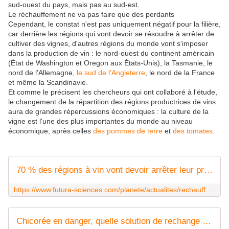
sud-ouest du pays, mais pas au sud-est.
Le réchauffement ne va pas faire que des perdants
Cependant, le constat n'est pas uniquement négatif pour la filière,
car derrière les régions qui vont devoir se résoudre à arrêter de
cultiver des vignes, d'autres régions du monde vont s'imposer
dans la production de vin : le nord-ouest du continent américain
(État de Washington et Oregon aux États-Unis), la Tasmanie, le
nord de l'Allemagne,
le sud de l'Angleterre
, le nord de la France
et même la Scandinavie.
Et comme le précisent les chercheurs qui ont collaboré à l'étude,
le changement de la répartition des régions productrices de vins
aura de grandes répercussions économiques : la culture de la
vigne est l'une des plus importantes du monde au niveau
économique, après celles
des pommes de terre
et
des tomates
.
70 % des régions à vin vont devoir arrêter leur production
https://www.futura-sciences.com/planete/actualites/rechauffement-climatique-70-regions-vin-vont-devoir-arreter-leur-production-112580/
Chicorée en danger, quelle solution de rechange pour soutenir la filière menacée par l'interdiction d'un herbicide ?