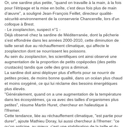
Or, une sardine plus petite, "quand on travaille à la main, à la fois
pour l'étripage et la mise en boîte, c'est deux fois plus de main
d’œuvre", a souligné Jean-François Feillet, directeur qualité-
sécurité-environnement de la conserverie Chancerelle, lors d'un
colloque à Brest.
- Le zooplancton, suspect n°1 -
Déjà observé chez la sardine de Méditerranée, dont la pêcherie
s'est effondrée dans les années 2000-2010, cette diminution de
taille serait due au réchauffement climatique, qui affecte le
zooplancton dont se nourrissent les poissons.
Au sein du zooplancton, les scientifiques ont ainsi observé une
augmentation de la proportion de petits copépodes (des petits
crustacés) tandis que celle des gros a diminué.
La sardine doit ainsi déployer plus d'efforts pour se nourrir de
petites proies, de moins bonne qualité, dans un océan plus chaud
et moins oxygéné, ce qui lui réclame des besoins énergétiques
plus élevés.
"Généralement, quand on a une augmentation de la température
dans les écosystèmes, ça va avec des tailles d'organismes plus
petites", résume Martin Huret, chercheur en halieutique à
l'Ifremer.
Cette tendance, liée au réchauffement climatique, "est partie pour
durer", ajoute Mathieu Doray, lui aussi chercheur à l'Ifremer: "ce
qu'on anticipe, au mieux, c'est une stabilisation de la taille et du