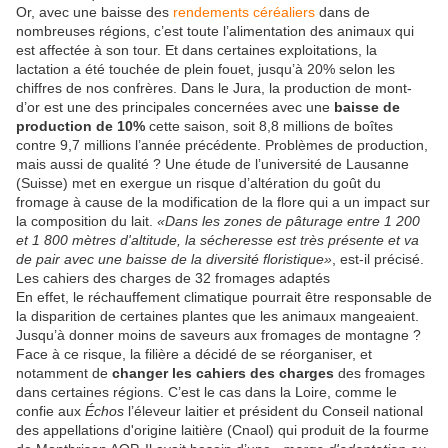
Or, avec une baisse des
rendements céréaliers
dans de
nombreuses régions, c’est toute l’alimentation des animaux qui
est affectée à son tour. Et dans certaines exploitations, la
lactation a été touchée de plein fouet, jusqu’à 20% selon les
chiffres de nos confrères. Dans le Jura, la production de mont-
d’or est une des principales concernées avec une
baisse de
production de 10%
cette saison, soit 8,8 millions de boîtes
contre 9,7 millions l’année précédente. Problèmes de production,
mais aussi de qualité ? Une étude de l’université de Lausanne
(Suisse) met en exergue un risque d’altération du goût du
fromage à cause de la modification de la flore qui a un impact sur
la composition du lait.
«Dans les zones de pâturage entre 1 200
et 1 800 mètres d'altitude, la sécheresse est très présente et va
de pair avec une baisse de la diversité floristique»
, est-il précisé.
Les cahiers des charges de 32 fromages adaptés
En effet, le réchauffement climatique pourrait être responsable de
la disparition de certaines plantes que les animaux mangeaient.
Jusqu’à donner moins de saveurs aux fromages de montagne ?
Face à ce risque, la filière a décidé de se réorganiser, et
notamment de
changer les cahiers des charges
des fromages
dans certaines régions. C’est le cas dans la Loire, comme le
confie aux
Échos
l’éleveur laitier et président du Conseil national
des appellations d'origine laitière (Cnaol) qui produit de la fourme