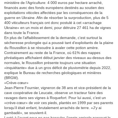
ministère de l’Agriculture: 4 000 euros par hectare arraché,
financés avec des fonds européens destinés au soutien des
exploitations viticoles affectées par les conséquences de la
guerre en Ukraine. Afin de résorber la surproduction, plus de 5
400 viticulteurs français ont donc postulé à cet «arrachage
Ukraine» en un mois et demi, pour détruire 27 461 ha de vignes
dans toute la France.
En plus de l’affaiblissement de la demande, c’est surtout la
sécheresse prolongée qui a poussé tant d’exploitants de la plaine
du Roussillon à se résoudre à avaler cette potion amère.
Contrairement au reste de la France, où 61% des nappes
phréatiques affichaient début janvier des niveaux au-dessus des
normales, le Roussillon présente toujours une situation
«inquiétante» due à un gros déficit de pluviométrie depuis 2022,
explique le Bureau de recherches géologiques et minières
(BRGM).
«Crève-cœur»
Jean-Pierre Fournier, vigneron de 38 ans et vice-président de la
cave coopérative de Leucate, observe un tracteur faire des
ravages dans ses vignes à Roquefort. Pour lui aussi, c’est un
«crève-cœur» de voir ces pieds, plantés en 1999 par ses parents
lorsqu’il était enfant, brutalement arrachés de terre. «J’y ai
gambadé», se souvient-il.
Lesté à l’avant pour ne pas basculer, l’engin agricole parcourt le