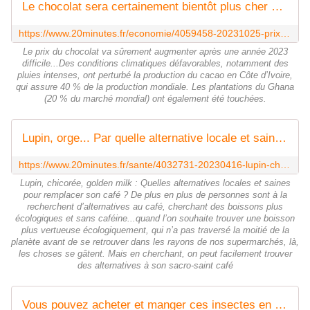
Le chocolat sera certainement bientôt plus cher qu'avant
https://www.20minutes.fr/economie/4059458-20231025-prix-chocolat-va-surement-augmenter-apres-annee-2023-difficile
Le prix du chocolat va sûrement augmenter après une année 2023
difficile...Des conditions climatiques défavorables, notamment des
pluies intenses, ont perturbé la production du cacao en Côte d’Ivoire,
qui assure 40 % de la production mondiale. Les plantations du Ghana
(20 % du marché mondial) ont également été touchées.
Lupin, orge... Par quelle alternative locale et saine remplacer son café ?
https://www.20minutes.fr/sante/4032731-20230416-lupin-chicoree-golden-milk-alternatives-locales-saines-remplacer-cafe
Lupin, chicorée, golden milk : Quelles alternatives locales et saines
pour remplacer son café ? De plus en plus de personnes sont à la
recherchent d’alternatives au café, cherchant des boissons plus
écologiques et sans caféine...quand l’on souhaite trouver une boisson
plus vertueuse écologiquement, qui n’a pas traversé la moitié de la
planète avant de se retrouver dans les rayons de nos supermarchés, là,
les choses se gâtent. Mais en cherchant, on peut facilement trouver
des alternatives à son sacro-saint café
Vous pouvez acheter et manger ces insectes en poudre légalement dans l'UE !