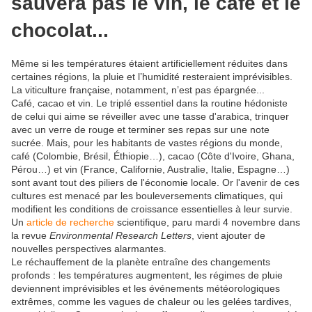
sauvera pas le vin, le café et le
chocolat...
Même si les températures étaient artificiellement réduites dans
certaines régions, la pluie et l’humidité resteraient imprévisibles.
La viticulture française, notamment, n’est pas épargnée...
C
afé, cacao et vin. Le triplé essentiel dans la routine hédoniste
de celui qui aime se réveiller avec une tasse d'arabica, trinquer
avec un verre de rouge et terminer ses repas sur une note
sucrée. Mais, pour les habitants de vastes régions du monde,
café (Colombie, Brésil, Éthiopie…), cacao (Côte d'Ivoire, Ghana,
Pérou…) et vin (France, Californie, Australie, Italie, Espagne…)
sont avant tout des piliers de l'économie locale. Or l'avenir de ces
cultures est menacé par les bouleversements climatiques, qui
modifient les conditions de croissance essentielles à leur survie.
Un
article de recherche
scientifique, paru mardi 4 novembre dans
la revue
Environmental Research Letters
, vient ajouter de
nouvelles perspectives alarmantes.
Le réchauffement de la planète entraîne des changements
profonds : les températures augmentent, les régimes de pluie
deviennent imprévisibles et les événements météorologiques
extrêmes, comme les vagues de chaleur ou les gelées tardives,