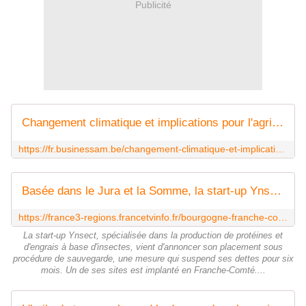
Publicité
Changement climatique et implications pour l'agriculture en Europe
https://fr.businessam.be/changement-climatique-et-implications-pour-lagriculture-en-europe/
Basée dans le Jura et la Somme, la start-up Ynsect, spécialisée dans les protéines d'insectes, en procédure de sauvegarde
https://france3-regions.francetvinfo.fr/bourgogne-franche-comte/jura/dole/basee-dans-le-jura-et-la-somme-la-start-up-ynsect-specialisee-dans-les-proteines-d-insectes-en-procedure-de-sauvegarde-3038447.html
La start-up Ynsect, spécialisée dans la production de protéines et
d'engrais à base d'insectes, vient d'annoncer son placement sous
procédure de sauvegarde, une mesure qui suspend ses dettes pour six
mois. Un de ses sites est implanté en Franche-Comté....