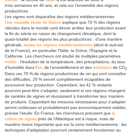
trois semaines en 40 ans, et cela sur l'ensemble des régions
productrices.
Les vignes vont disparaître des régions méditerranéennes
Une nouvelle étude de
Nature
explique que 70 % des régions
viticoles dans le monde vont devoir arrêter leur production avant
la fin du siècle en raison du changement climatique, dont la
quasi-totalité des régions les plus productrices : d'une manière
générale,
toutes les régions méditerranéennes
(dont le sud-est
de la France), en particulier l'Italie, la Grèce, l'Espagne et la
Californie. Les chercheurs ont étudié de multiples paramètres
météo
: l'évolution de la température, des précipitations, du taux
d'humidité dans l'
air
, de l'ensoleillement et des
émissions
de CO
.
2
Dans ces 70 % de régions productrices de vin qui vont connaître
des difficultés, 29 % seront complètement incapables de
poursuivre leur production. Cependant, les 41 % restants
pourront peut-être s'adapter, seulement si ces régions changent
de variétés de vignes et réussissent à transformer leur manière
de produire. Cependant les mesures nécessaires pour s'adapter
seront coûteuses et probablement pas économiquement viables,
précise l'étude. En France, les chercheurs précisent que
la
culture de vignes
près de l'Atlantique est à risque, mais de
manière moins importante que sur la zone méditerranéenne : les
techniques d'adaptation pourront certainement fonctionner au