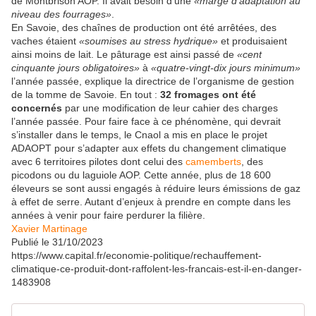
de Montbrison AOP. Il avait besoin d’une
«marge d'adaptation au
niveau des fourrages»
.
En Savoie, des chaînes de production ont été arrêtées, des
vaches étaient
«soumises au stress hydrique»
et produisaient
ainsi moins de lait. Le pâturage est ainsi passé de
«cent
cinquante jours obligatoires»
à
«quatre-vingt-dix jours minimum»
l’année passée, explique la directrice de l’organisme de gestion
de la tomme de Savoie. En tout :
32 fromages ont été
concernés
par une modification de leur cahier des charges
l’année passée. Pour faire face à ce phénomène, qui devrait
s’installer dans le temps, le Cnaol a mis en place le projet
ADAOPT pour s’adapter aux effets du changement climatique
avec 6 territoires pilotes dont celui des
camemberts
, des
picodons ou du laguiole AOP. Cette année, plus de 18 600
éleveurs se sont aussi engagés à réduire leurs émissions de gaz
à effet de serre. Autant d’enjeux à prendre en compte dans les
années à venir pour faire perdurer la filière.
Xavier Martinage
Publié le
31/10/2023
https://www.capital.fr/economie-politique/rechauffement-
climatique-ce-produit-dont-raffolent-les-francais-est-il-en-danger-
1483908