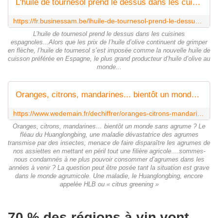
L'huile de tournesol prend le dessus dans les cuisines espagnoles
https://fr.businessam.be/lhuile-de-tournesol-prend-le-dessus-dans-les-cuisines-espagnoles/
L’huile de tournesol prend le dessus dans les cuisines
espagnoles...Alors que les prix de l’huile d’olive continuent de grimper
en flèche, l’huile de tournesol s’est imposée comme la nouvelle huile de
cuisson préférée en Espagne, le plus grand producteur d’huile d’olive au
monde...
Oranges, citrons, mandarines... bientôt un monde sans agrume ?
https://www.wedemain.fr/dechiffrer/oranges-citrons-mandarines-bientot-un-monde-sans-agrume/
Oranges, citrons, mandarines… bientôt un monde sans agrume ? Le
fléau du Huanglongbing, une maladie dévastatrice des agrumes
transmise par des insectes, menace de faire disparaître les agrumes de
nos assiettes en mettant en péril tout une filière agricole....sommes-
nous condamnés à ne plus pouvoir consommer d’agrumes dans les
années à venir ? La question peut être posée tant la situation est grave
dans le monde agrumicole. Une maladie, le Huanglongbing, encore
appelée HLB ou « citrus greening »
70 % des régions à vin vont