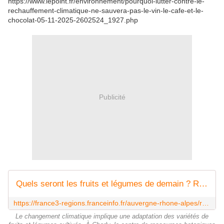
https://www.lepoint.fr/environnement/pourquoi-lutter-contre-le-
rechauffement-climatique-ne-sauvera-pas-le-vin-le-cafe-et-le-
chocolat-05-11-2025-2602524_1927.php
Publicité
Quels seront les fruits et légumes de demain ? Réponse au centre de ressources botaniques appliquées
https://france3-regions.franceinfo.fr/auvergne-rhone-alpes/rhone/lyon/quels-seront-les-fruits-et-legumes-de-demain-reponse-au-centre-de-ressources-botaniques-appliquees-3218258.html
Le changement climatique implique une adaptation des variétés de