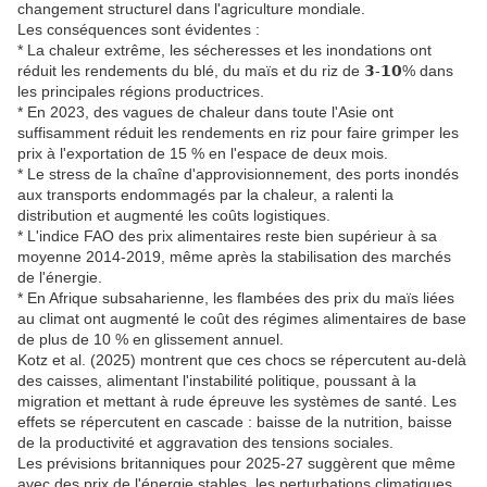
changement structurel dans l'agriculture mondiale.
Les conséquences sont évidentes :
* La chaleur extrême, les sécheresses et les inondations ont
réduit les rendements du blé, du maïs et du riz de 𝟯-𝟭𝟬% dans
les principales régions productrices.
* En 2023, des vagues de chaleur dans toute l'Asie ont
suffisamment réduit les rendements en riz pour faire grimper les
prix à l'exportation de 15 % en l'espace de deux mois.
* Le stress de la chaîne d'approvisionnement, des ports inondés
aux transports endommagés par la chaleur, a ralenti la
distribution et augmenté les coûts logistiques.
* L'indice FAO des prix alimentaires reste bien supérieur à sa
moyenne 2014-2019, même après la stabilisation des marchés
de l'énergie.
* En Afrique subsaharienne, les flambées des prix du maïs liées
au climat ont augmenté le coût des régimes alimentaires de base
de plus de 10 % en glissement annuel.
Kotz et al. (2025) montrent que ces chocs se répercutent au-delà
des caisses, alimentant l'instabilité politique, poussant à la
migration et mettant à rude épreuve les systèmes de santé. Les
effets se répercutent en cascade : baisse de la nutrition, baisse
de la productivité et aggravation des tensions sociales.
Les prévisions britanniques pour 2025-27 suggèrent que même
avec des prix de l'énergie stables, les perturbations climatiques