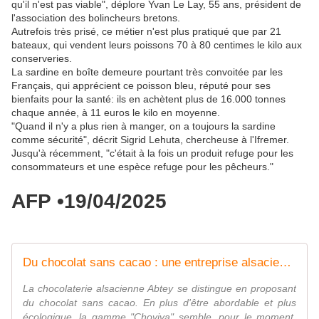
qu'il n'est pas viable", déplore Yvan Le Lay, 55 ans, président de
l'association des bolincheurs bretons.
Autrefois très prisé, ce métier n'est plus pratiqué que par 21
bateaux, qui vendent leurs poissons 70 à 80 centimes le kilo aux
conserveries.
La sardine en boîte demeure pourtant très convoitée par les
Français, qui apprécient ce poisson bleu, réputé pour ses
bienfaits pour la santé: ils en achètent plus de 16.000 tonnes
chaque année, à 11 euros le kilo en moyenne.
"Quand il n'y a plus rien à manger, on a toujours la sardine
comme sécurité", décrit Sigrid Lehuta, chercheuse à l'Ifremer.
Jusqu'à récemment, "c'était à la fois un produit refuge pour les
consommateurs et une espèce refuge pour les pêcheurs."
AFP
•
19/04/2025
Du chocolat sans cacao : une entreprise alsacienne mise sur une recette plus économique et durable
La chocolaterie alsacienne Abtey se distingue en proposant
du chocolat sans cacao. En plus d'être abordable et plus
écologique, la gamme "Choviva" semble, pour le moment,