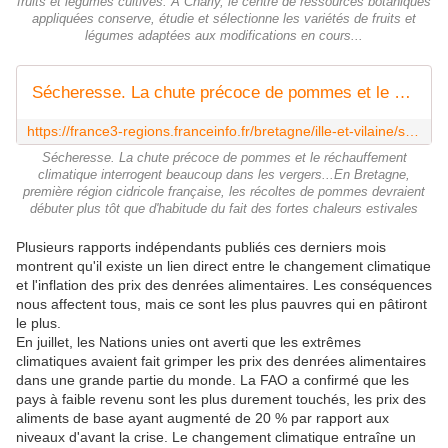
fruits et légumes cultivés. À Charly, le centre de ressources botaniques
appliquées conserve, étudie et sélectionne les variétés de fruits et
légumes adaptées aux modifications en cours...
Sécheresse. La chute précoce de pommes et le réchauffement climatique interrogent beaucoup dans les vergers
https://france3-regions.franceinfo.fr/bretagne/ille-et-vilaine/secheresse-la-chute-precoce-de-pommes-et-le-rechauffement-climatique-interrogent-beaucoup-dans-les-vergers-3205787.html
Sécheresse. La chute précoce de pommes et le réchauffement
climatique interrogent beaucoup dans les vergers...En Bretagne,
première région cidricole française, les récoltes de pommes devraient
débuter plus tôt que d'habitude du fait des fortes chaleurs estivales
Plusieurs rapports indépendants publiés ces derniers mois
montrent qu'il existe un lien direct entre le changement climatique
et l'inflation des prix des denrées alimentaires. Les conséquences
nous affectent tous, mais ce sont les plus pauvres qui en pâtiront
le plus.
En juillet, les Nations unies ont averti que les extrêmes
climatiques avaient fait grimper les prix des denrées alimentaires
dans une grande partie du monde. La FAO a confirmé que les
pays à faible revenu sont les plus durement touchés, les prix des
aliments de base ayant augmenté de 20 % par rapport aux
niveaux d'avant la crise. Le changement climatique entraîne un