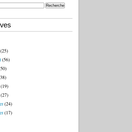
ives
(25)
t
(56)
50)
38)
(19)
(27)
er
(24)
er
(17)