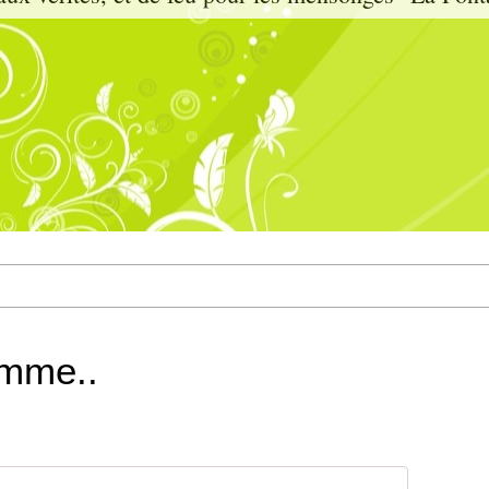
omme..