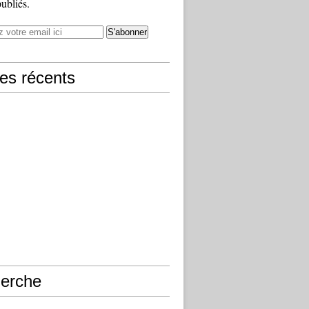
publiés.
les récents
erche