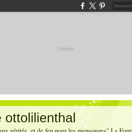
Publicité
ottolilienthal
aux vérités, et de feu pour les mensonges" La Font