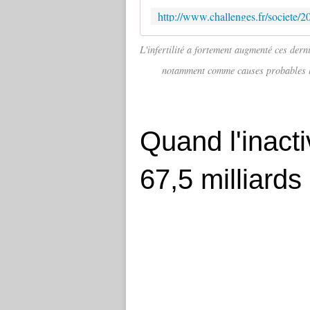
L'infertilité a fortement augmenté ces dern
notamment comme causes probables la 
Quand l'inact
67,5 milliards