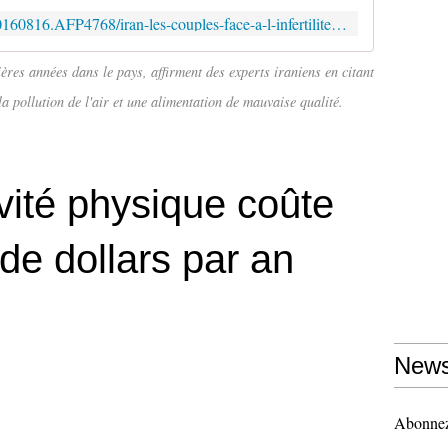
http://www.challenges.fr/societe/20160816.AFP4768/iran-les-couples-face-a-l-infertilite-grandissante-et-aux-tabous.html
ières années dans le pays, affirment des experts iraniens en citant
pollution de l'air et une alimentation de mauvaise qualité.
ivité physique coûte
 de dollars par an
News
Abonnez-