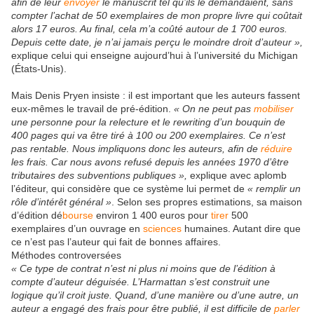
afin de leur
envoyer
le manuscrit tel qu’ils le demandaient, sans
compter l’achat de 50 exemplaires de mon propre livre qui coûtait
alors 17 euros. Au final, cela m’a coûté autour de 1 700 euros.
Depuis cette date, je n’ai jamais perçu le moindre droit d’auteur »,
explique celui qui enseigne aujourd’hui à l’université du Michigan
(États-Unis).
Mais Denis Pryen insiste : il est important que les auteurs fassent
eux-mêmes le travail de pré-édition.
« On ne peut pas
mobiliser
une personne pour la relecture et le rewriting d’un bouquin de
400 pages qui va être tiré à 100 ou 200 exemplaires. Ce n’est
pas rentable. Nous impliquons donc les auteurs, afin de
réduire
les frais. Car nous avons refusé depuis les années 1970 d’être
tributaires des subventions publiques »,
explique avec aplomb
l’éditeur, qui considère que ce système lui permet de
« remplir un
rôle d’intérêt général »
.
Selon ses propres estimations, sa maison
d’édition dé
bourse
environ 1 400 euros pour
tirer
500
exemplaires d’un ouvrage en
sciences
humaines. Autant dire que
ce n’est pas l’auteur qui fait de bonnes affaires.
Méthodes controversées
« Ce type de contrat n’est ni plus ni moins que de l’édition à
compte d’auteur déguisée. L’Harmattan s’est construit une
logique qu’il croit juste. Quand, d’une manière ou d’une autre, un
auteur a engagé des frais pour être publié, il est difficile de
parler