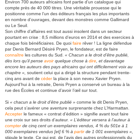
Environ 700 auteurs africains font partie d’un catalogue qui
compte près de 40 000 titres. Une véritable prouesse qui le
positionne comme l’un des éditeurs français les plus importants
en nombre d’ouvrages, devant des monstres comme Gallimard
ou Le Seuil.
Son chiffre d’affaires est tout aussi insolent dans un secteur
pourtant en crise : 8,5 millions d’euros en 2014 et des exercices à
chaque fois bénéficiaires. De quoi
faire
rêver ! La ligne défendue
par Denis Bernard Désiré Pryen, le fondateur, est de faire
connaître
les cultures du Sud.
« Chacun a le droit d’être publié,
dès lors qu’il pense
avoir
quelque chose à
dire
, et davantage
encore les auteurs des pays africains qui ont difficilement voix au
chapitre »,
soutient celui qui a dirigé la structure pendant trente-
cinq ans avant de
céder
la place à son neveu Xavier Pryen.
Aujourd’hui à la retraite, Denis Pryen a conservé un bureau à la
rue des Écoles et continue d’avoir l’œil sur tout.
Si
« chacun a le droit d’être publié »
comme le dit Denis Pryen,
cela peut s’avérer une aventure surprenante chez L’Harmattan.
Accepter
le fameux « contrat d’édition » signifie avant tout faire
une croix sur ses droits d’auteur.
« L’éditeur versera à l’auteur à
compter
de cinq cent un exemplaires vendus, 4 % du 501e à 1
000 exemplaires vendus [et] 6 % à
partir
de 1 001 exemplaires »,
stipule le texte. Ce qui est, de l’avis des autres professionnels du