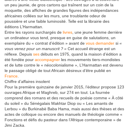
un peu jaunie, de gros cartons qui traînent sur un coin de la
moquette, des affiches de grandes figures des indépendances
africaines collées sur les murs, une troublante odeur de
poussière et une faible luminosité. Telle est la librairie des
éditions L’Harmattan.
Entre les rayons surchargés de
livres
, une jeune femme derrière
un ordinateur vous tend, presque en guise de salutations, un
exemplaire du « contrat d’édition » avant de
vous
demander
si
«
vous venez pour un manuscrit ? »
Cet accueil étrange est un
réflexe. Depuis
ses
débuts en 1975, quand la maison d’édition a
été fondée pour
accompagner
les mouvements tiers-mondistes
et de lutte contre le « néocolonialisme », L’Harmattan est devenu
le passage obligé de tout Africain désireux d’être publié en
France
.
Chiffre d’affaires insolent
Pour la première quinzaine de janvier 2015, l’éditeur propose 123
ouvrages Afrique et Maghreb, sur 274
en tout. La fournée
comprend des romans et des recueils de poésie comme « À côté
du soleil » du Sénégalais Makhtar Diop ou « Les amants de
Lerbou » du Burkinabè Baba Hama, mais aussi des thèses et des
actes de colloque ou encore des manuels de théologie comme «
Fonctions et défis du pasteur dans l’Afrique contemporaine » de
Jimi Zacka.