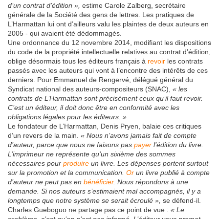
d’un contrat d’édition »,
estime Carole Zalberg, secrétaire
générale de la Société des gens de lettres. Les pratiques de
L’Harmattan lui ont d’ailleurs valu les plaintes de deux auteurs en
2005 - qui avaient été dédommagés.
Une ordonnance du 12 novembre 2014, modifiant les dispositions
du code de la propriété intellectuelle relatives au contrat d’édition,
oblige désormais tous les éditeurs français à
revoir
les contrats
passés avec les auteurs qui vont à l’encontre des intérêts de ces
derniers. Pour Emmanuel de Rengervé, délégué général du
Syndicat national des auteurs-compositeurs (SNAC),
« les
contrats de L’Harmattan sont précisément ceux qu’il faut revoir.
C’est un éditeur, il doit donc être en conformité avec les
obligations légales pour les éditeurs. »
Le fondateur de L’Harmattan, Denis Pryen, balaie ces critiques
d’un revers de la main.
« Nous n’avons jamais fait de compte
d’auteur, parce que nous ne faisons pas
payer
l’édition du livre.
L’imprimeur ne représente qu’un sixième des sommes
nécessaires pour
produire
un livre. Les dépenses portent surtout
sur la promotion et la communication.
Or
un livre publié à compte
d’auteur ne peut pas en
bénéficier
. Nous répondons à une
demande. Si nos auteurs s’estimaient mal accompagnés, il y a
longtemps que notre système se serait écroulé »,
se défend-il.
Charles Gueboguo ne partage pas ce point de vue :
« Le