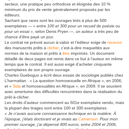
secteur, une pratique peu orthodoxe et éloignée des 10 %
minimum du prix de vente généralement proposés par les
éditeurs.
Sachant que rares sont les ouvrages tirés à plus de 500
exemplaires —
« entre 100 et 300 pour un recueil de poésie ou
pour un essai »,
selon Denis Pryen —, un auteur a très peu de
chance d’être payé un jour.
Le contrat ne prévoit aucun à-valoir et l’éditeur exige de
recevoir
des manuscrits prêts à
clicher
, c’est-à-dire maquettés aux
normes de la maison et prêts à
être
imprimés. Un document
détaillé de deux pages est remis dans ce but à l’auteur en même
temps que le contrat. Il est aussi exigé d’acheter cinquante
exemplaires de son propre ouvrage.
Charles Gueboguo a écrit deux essais de sociologie publiés chez
L’harmattan : « La question homosexuelle en Afrique », en 2006,
et «
Sida
et homosexualités en Afrique », en 2009. Il se souvient
avec amertume des difficultés rencontrées dans la réalisation du
prêt-à-clicher.
Les droits d’auteur commencent au 501e exemplaire vendu, mais
la plupart des tirages sont entre 100 et 300 exemplaires.
«
Je n’avais aucune connaissance technique en la matière. À
l’époque, j’étais doctorant et je vivais au
Cameroun
. Pour mon
premier ouvrage, j’ai dépensé 800 euros, entre 2004 et 2006,