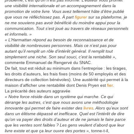
problème, c’est qu’on n’est pas informé. L’éditeur vous promet
une visibilité internationale et un accompagnement dans la
promotion de votre livre. Vous avez tellement hâte d’être publié
que vous ne réfléchissez pas. À part
figurer
sur sa plateforme, je
ne me souviens pas avoir bénéficié du moindre appui pour la
communication. Tout s’est joué au travers de réseaux personnels
et informels. »
« L’Harmattan répond au besoin de reconnaissance et de
visibilité de nombreuses personnes. Mais ce n’est pas pour
autant qu’il remplit un rôle d’intérêt général. Il remplit tout
simplement une niche. Son seul souci, c’est la rentabilité »,
commente Emmanuel de Rengervé du SNAC.
De fait, tout est réduit au minimum dans l’entreprise : les tirages,
les droits d’auteurs, les frais fixes (moins de 50 employés et des
directeurs de collection bénévoles). Une austérité qui permet à la
maison d’afficher une rentabilité dont Denis Pryen est
fier
.
La précarité des auteurs aggravée
« Notre force réside dans un système qui marche. Ce qui
dérange les autres, c’est que nous avons une méthodologie
innovante qui permet de faire exister des
livres
. Alors qu’eux sont
dans un élitisme dépassé et inefficace. Quel est l’intérêt de dire
qu’on va payer des droits d’auteur et de ne jamais le faire parce
que les ventes sont faibles ? Les gens veulent d’abord que leur
livre existe et que ça leur ouvre des portes »,
tonne-t-il,