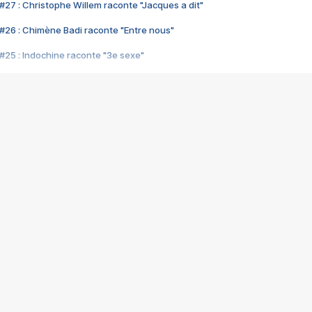
#27 : Christophe Willem raconte "Jacques a dit"
#26 : Chimène Badi raconte "Entre nous"
#25 : Indochine raconte "3e sexe"
#24 : Zaho raconte "C'est chelou"
#23 : Patrick Bruel raconte "Au café des délices"
#22 : Kyo raconte "Le chemin"
#21 : Nolwenn Leroy raconte "Cassé"
#20 : Patrick Hernandez raconte "Born to be alive"
#19 : Lorie raconte "Près de moi"
#18 : Michael Jones raconte "A nos actes manqués" (avec Jean-Jacque
#17 : Khaled raconte "Aïcha"
#16 : Corneille raconte "Parce qu'on vient de loin"
#15 : Indochine raconte "L'aventurier"