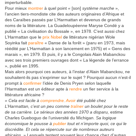
imperturbable.
Pour mieux
montrer
à quel point
«
[son]
système marche
»,
l’ancien tiers-mondiste cite des auteurs originaires d’Afrique et
des Caraïbes passés par L’Harmattan et devenus de grands
noms de la littérature. La Guadeloupéenne Maryse Condé y a
publié « La civilisation du Bossale », en 1978. C’est aussi chez
L’Harmattan que le
prix Nobel
de littérature nigérian Wole
Soyinka fait
paraître
« Danse de la forêt » (paru en 1973, mais
réédité par L’Harmattan à son lancement en 1975) et « Gens des
marais », en 1979. Et puis, il y a le Congolais Alain Mabanckou
avec ses trois premiers ouvrages dont « La légende de l’errance
», publié en 1995.
Mais alors pourquoi ces auteurs, à l’instar d’Alain Mabanckou, ne
souhaitent-ils pas s’exprimer sur le sujet ? Pourquoi aucun n’est-il
prompt à
confirmer
l’idée de Denis Pryen selon laquelle
l’Harmattan est un éditeur apte à
rendre
un fier service à la
littérature africaine ?
« Cela est facile à
comprendre
.
Avoir
été publié chez
L’Harmattan, c’est un peu comme
traîner
un boulet pour le reste
de sa carrière. Le sérieux des années 1970 a disparu,
estime
Charles Gueboguo de l’université du Michigan.
Sa logique
économique le pousse à
publier
tout et n’importe quoi, ce qui le
discrédite. Et cela se répercute sur de nombreux auteurs
africains. »
Lesquels tentent souvent leur chance chez d’autres