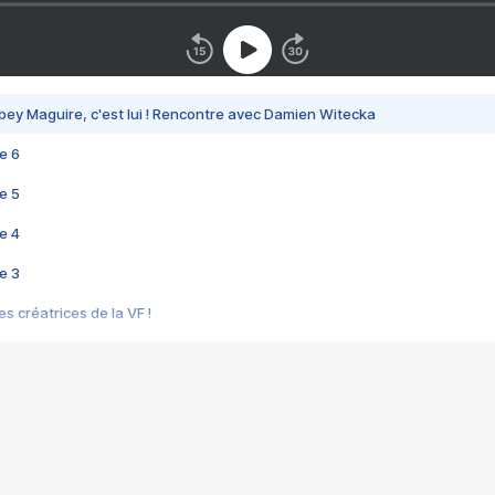
bey Maguire, c'est lui ! Rencontre avec Damien Witecka
e 6
e 5
e 4
e 3
s créatrices de la VF !
e 2
e 1
e Mektoub My Love arrive enfin ! Rencontre avec Shaïn Boumedine et Sal
i : après Toni en famille