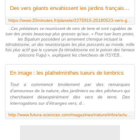
Des vers géants envahissent les jardins français et menacent la biodiversité
https://www.20minutes.fr/planete/2275915-20180523-vers-geants-envahissent-jardins-francais-menacent-biodiversite
..Ces prédateurs se nourrissent de vers de terre et sont capables de
tuer des proies beaucoup plus grosses qu’eux. « Pour tuer leurs proies,
les Bipalium possèdent un armement chimique incluant la
tétrodotoxine, un des neurotoxiques les plus puissants au monde, mille
fois plus actif que le cyanure (la tétrodotoxine est le poison des fameux
poissons Fugu) », expliquent les chercheurs de l'ISYEB..
En image : les plathelminthes tueurs de lombrics
Tout a commencé timidement par des remarques
d'amoureux de la nature, des jardiniers ou des pêcheurs qui
cherchaient désespérément des vers de terre. Des
interrogations sur d'étranges vers, d...
http://www.futura-sciences.com/magazines/nature/infos/actu/d/zoologie-image-plathelminthes-tueurs-lombrics-49635/