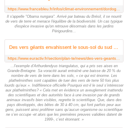
https://www.francebleu.fr/infos/climat-environnement/dordogne-un-ver-originaire-du-bresil-menace-la-biodiversite-1534508375
Il s'appelle "Obama nungara". Arrivé par bateau du Brésil, il se nourrit
de vers de terre et menace l'équilibre de la biodiversité. Un cas typique
d'espèce invasive qu'on retrouve désormais dans les jardins
Périgourdins...
Des vers géants envahissent le sous-sol du sud de la France
https://www.euractiv.fr/section/plan-te/news/des-vers-geants-envahissent-le-sous-sol-du-sud-de-la-france/
...l’exemple d’Arthurdendyus triangulatus, qui a pris ses aises en
Grande-Bretagne. Sa voracité aurait entraîné une baisse de 20 % du
nombre de vers de terre dans les sols, « ce qui est énorme. Les
plathelminthes sont capables de tuer des vers de terre 50 fois plus
lourds qu’eux ». Indifférence officielle Pourquoi est-il le seul s’intéresser
aux plathelminthes? « Cela met en évidence un aveuglement inattendu
des scientifiques et des autorités face à une invasion par de grands
animaux invasifs bien visibles, regrette le scientifique. Que, dans des
pays développés, des bêtes de 30 à 40 cm, qui font parfois peur aux
gens, puissent ainsi proliférer sans qu’aucun organisme ou scientifique
ne s’en occupe -et alors que les premières preuves validées datent de
1999-, c’est étonnant. »