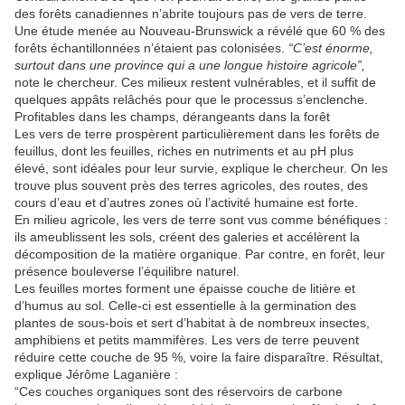
des forêts canadiennes n’abrite toujours pas de vers de terre.
Une étude menée au Nouveau-Brunswick a révélé que 60 % des
forêts échantillonnées n’étaient pas colonisées.
“C’est énorme,
surtout dans une province qui a une longue histoire agricole”,
note le chercheur. Ces milieux restent vulnérables, et il suffit de
quelques appâts relâchés pour que le processus s’enclenche.
Profitables dans les champs, dérangeants dans la forêt
Les vers de terre prospèrent particulièrement dans les forêts de
feuillus, dont les feuilles, riches en nutriments et au pH plus
élevé, sont idéales pour leur survie, explique le chercheur. On les
trouve plus souvent près des terres agricoles, des routes, des
cours d’eau et d’autres zones où l’activité humaine est forte.
En milieu agricole, les vers de terre sont vus comme bénéfiques :
ils ameublissent les sols, créent des galeries et accélèrent la
décomposition de la matière organique. Par contre, en forêt, leur
présence bouleverse l’équilibre naturel.
Les feuilles mortes forment une épaisse couche de litière et
d’humus au sol. Celle-ci est essentielle à la germination des
plantes de sous-bois et sert d’habitat à de nombreux insectes,
amphibiens et petits mammifères. Les vers de terre peuvent
réduire cette couche de 95 %, voire la faire disparaître. Résultat,
explique Jérôme Laganière :
“Ces couches organiques sont des réservoirs de carbone