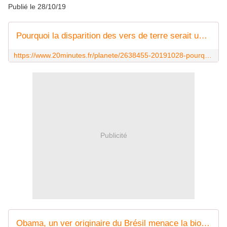
Publié le 28/10/19
Pourquoi la disparition des vers de terre serait une cata pour la planète
https://www.20minutes.fr/planete/2638455-20191028-pourquoi-disparition-vers-terre-catastrophe-planete
Publicité
Obama, un ver originaire du Brésil menace la biodiversité en Dordogne