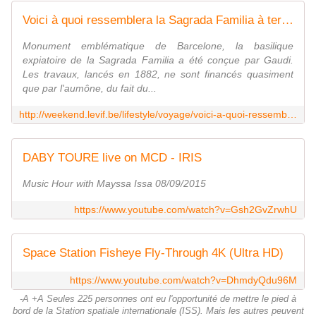
Voici à quoi ressemblera la Sagrada Familia à terme, en 2026
Monument emblématique de Barcelone, la basilique
expiatoire de la Sagrada Familia a été conçue par Gaudi.
Les travaux, lancés en 1882, ne sont financés quasiment
que par l'aumône, du fait du...
http://weekend.levif.be/lifestyle/voyage/voici-a-quoi-ressemblera-la-sagrada-familia-a-terme-en-2026/article-normal-581801.html
DABY TOURE live on MCD - IRIS
Music Hour with Mayssa Issa 08/09/2015
https://www.youtube.com/watch?v=Gsh2GvZrwhU
Space Station Fisheye Fly-Through 4K (Ultra HD)
https://www.youtube.com/watch?v=DhmdyQdu96M
-A +A Seules 225 personnes ont eu l'opportunité de mettre le pied à
bord de la Station spatiale internationale (ISS). Mais les autres peuvent