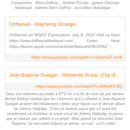
Composition : Rémi Geffroy....Jérôme Pizzato - guitare Christian
Martinaud - batterie Rémi Geffroy - accordéon diatonique....
Driftwood - Wayfaring Stranger
Driftwood on WSKG Expressions July 8, 2010 Visit us here:
https://www.driftwoodtheband.com/ Listen here:
https://itunes.apple.com/us/artist/driftwood/id3633962 ...
https://www.youtube.com/watch?v=2zkVw2T-m3A
Jean-Baptiste Guegan - Retourner là-bas (Clip officiel)
https://www.youtube.com/watch?v=IklfAoFIL9Q
Dans une interview accordée à RTS Un à la fin du mois de juin dernier,
Michel Mallory révélait que les chansons qu'il a offertes à Jean-Baptiste
Guégan avaient été initialement créées pour figurer sur le dernier album
de Johnny Hallyday. "C'est un miracle parce que s'il avait été
simplement un imitateur, le sosie vocal de Johnny Hallyday, je pense
que je n'aurais pas adhéré à ce projet. Mais quand j'ai rencontré Jean-
Baptiste, j'ai rencontré d'abord un artiste, un vrai", a-t-il confié...