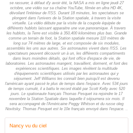
se rassurer, à défaut d'y avoir été, la NASA a mis en ligne jeudi 27
octobre, une vidéo sur sa chaîne YouTube, filmée en ultra HD 4K,
dévoilant l'intérieur de l'ISS. Durant 18 minutes, les spectateurs se
plongent dans l'univers de la Station spatiale, à travers la visite
virtuelle. La vidéo débute par la visite de la coupole équipée de
différents hublots laissant apparaitre une vue panoramique. À travers
les hublots, la Terre est visible à 350,400 kilomètres plus bas. Grande
comme un terrain de foot, la Station spatiale mesure 110 mètres de
long sur 74 mètres de large, et est composée de six modules,
assemblés les uns aux autres. Six astronautes vivent dans l'ISS. Les
spectateurs peuvent découvrir un à un, les différents compartiments
dans leurs moindres détails, qui font office d'espace de vie, de
laboratoires. Les astronautes mangent, travaillent, dorment, et font des
expériences scientifiques. Les images révèlent la multitude
d'équipements scientifiques utilisés par les astronautes qui y
séjournent. Jeff Williams les connaît bien puisqu'il est devenu
l'américain ayant passé le plus de temps dans l'espace. Avec 534 jours
de temps cumulé, il a battu le record établi par Scott Kelly avec 520
jours. Le spationaute français Thomas Pesquet ira rejoindre le 17
novembre la Station Spatiale dans laquelle il séjournera six mois. Il
sera accompagné de l'Américaine Peggy Whitson et du russe oleg
Novitsky. Thomas Pesquet est le 10e français envoyé dans l'espace. ..
Nancy vu du ciel