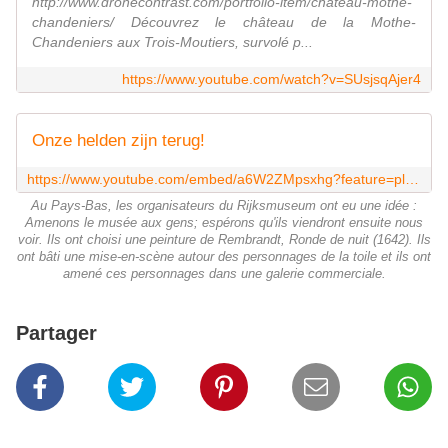
http://www.dronecontrast.com/portfolio-item/chateau-mothe-
chandeniers/ Découvrez le château de la Mothe-
Chandeniers aux Trois-Moutiers, survolé p...
https://www.youtube.com/watch?v=SUsjsqAjer4
Onze helden zijn terug!
https://www.youtube.com/embed/a6W2ZMpsxhg?feature=player_embedded
Au Pays-Bas, les organisateurs du Rijksmuseum ont eu une idée :
Amenons le musée aux gens; espérons qu'ils viendront ensuite nous
voir. Ils ont choisi une peinture de Rembrandt, Ronde de nuit (1642). Ils
ont bâti une mise-en-scène autour des personnages de la toile et ils ont
amené ces personnages dans une galerie commerciale.
Partager