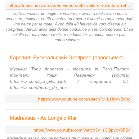
https://fr.businessam.be/en-video-cette-voiture-volante-a-relie-deux-aeroports-en-une-demi-heure/
Cette semaine, un engin mi-voiture mi-avion a réalisé une petite
prouesse, réalisant en 35 minutes un trajet qui aurait normalement duré
une heure par la route. Avec déjà 40 heures de vols d’essai au
compteur, l’AirCar avait déjà donné confiance à ses concepteurs. Et ce
qu’elle est parvenue à réaliser ce lundi les a rendus encore plus
enthousiastes. ..
Карелия: Рускеальский Экспресс (аэросъёмка 2021)/Karelia: Ruskeala Express from the drone.
Музыка: Tony Anderson - Nocturne in Paris.Пилот/
Монтаж: Илья Лавренюк (группа:
https://vk.com/ilya_pilot_club / страница ВК:
https://vk.com/heros_de_abs...
https://www.youtube.com/watch?v=LzIrVlvBdbg
Madredeus - Ao Longe o Mar
https://www.youtube.com/watch?v=sCQpycvSF24
Madredeus est un groupe portugais de musique, qui prend son origine