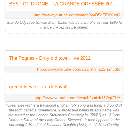
BEST OF DRONE - LA GRANDE ODYSSÉE 2017 - 7CIS
http://www.youtube.com/watch?v=D5gFEAY-tnQ
Grande Odyssée Savoie Mont Blanc vue du ciel...elle est pas belle la
France ? Allez les p'ti chiens
!.......................................................................................................
........................................................................................................
.........................
The Pogues - Dirty old town, live 2012
http://www.youtube.com/watch?v=122isznJdto
greensleeves - Jordi Savall
http://www.youtube.com/watch?v=fzk13OqfFUA
"Greensleeves" is a traditional English folk song and tune, a ground of
the form called a romanesca. A broadside ballad by this name was
registered at the London Stationer's Company in 1580[1] as "A New
Northern Dittye of the Lady Greene Sleeves". It then appears in the
surviving A Handful of Pleasant Delights (1584) as "A New Courtly