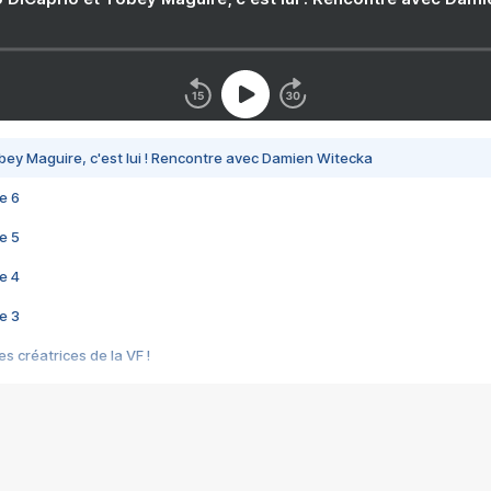
bey Maguire, c'est lui ! Rencontre avec Damien Witecka
e 6
e 5
e 4
e 3
s créatrices de la VF !
e 2
e 1
e Mektoub My Love arrive enfin ! Rencontre avec Shaïn Boumedine et Sal