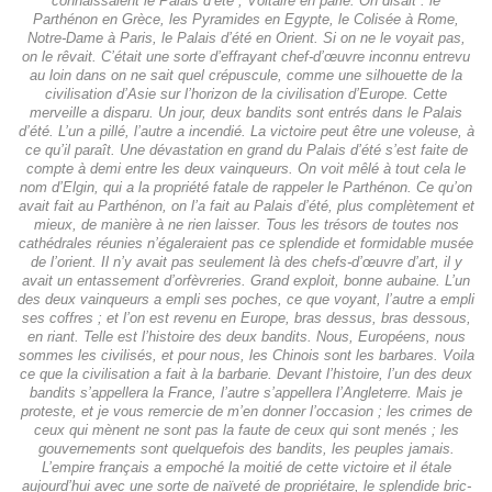
connaissaient le Palais d’été ; Voltaire en parle. On disait : le
Parthénon en Grèce, les Pyramides en Egypte, le Colisée à Rome,
Notre-Dame à Paris, le Palais d’été en Orient. Si on ne le voyait pas,
on le rêvait. C’était une sorte d’effrayant chef-d’œuvre inconnu entrevu
au loin dans on ne sait quel crépuscule, comme une silhouette de la
civilisation d’Asie sur l’horizon de la civilisation d’Europe. Cette
merveille a disparu. Un jour, deux bandits sont entrés dans le Palais
d’été. L’un a pillé, l’autre a incendié. La victoire peut être une voleuse, à
ce qu’il paraît. Une dévastation en grand du Palais d’été s’est faite de
compte à demi entre les deux vainqueurs. On voit mêlé à tout cela le
nom d’Elgin, qui a la propriété fatale de rappeler le Parthénon. Ce qu’on
avait fait au Parthénon, on l’a fait au Palais d’été, plus complètement et
mieux, de manière à ne rien laisser. Tous les trésors de toutes nos
cathédrales réunies n’égaleraient pas ce splendide et formidable musée
de l’orient. Il n’y avait pas seulement là des chefs-d’œuvre d’art, il y
avait un entassement d’orfèvreries. Grand exploit, bonne aubaine. L’un
des deux vainqueurs a empli ses poches, ce que voyant, l’autre a empli
ses coffres ; et l’on est revenu en Europe, bras dessus, bras dessous,
en riant. Telle est l’histoire des deux bandits. Nous, Européens, nous
sommes les civilisés, et pour nous, les Chinois sont les barbares. Voila
ce que la civilisation a fait à la barbarie. Devant l’histoire, l’un des deux
bandits s’appellera la France, l’autre s’appellera l’Angleterre. Mais je
proteste, et je vous remercie de m’en donner l’occasion ; les crimes de
ceux qui mènent ne sont pas la faute de ceux qui sont menés ; les
gouvernements sont quelquefois des bandits, les peuples jamais.
L’empire français a empoché la moitié de cette victoire et il étale
aujourd’hui avec une sorte de naïveté de propriétaire, le splendide bric-