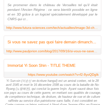
Se promener dans le château de Versailles tel qu'il était
pendant l'Ancien Régime : ce sera bientôt possible en ligne
et en 3D grâce à un logiciel spécialement développé par le
CNRS qui cr...
http://www.futura-sciences.com/tech/actualites/image-3d-chateau-versailles-remontez-temps-grace-3d-69201/
Si vous ne savez pas quoi faire demain dimanche...
http://www.pauljorion.com/blog/2017/09/16/si-vous-ne-savez-pas-quoi-faire-demain-dimanche/
Immortal Yi Soon Shin - TITLE THEME
https://www.youtube.com/watch?v=f2-8yoQDgIk
Yi Sun-sin (이순신 en écriture hangul) est un amiral coréen, né le 28
avril 1545 et mort le 16 décembre 1598 au cours de la bataille de No-
Ryang (노량해전), qui conclut la guerre Imjin. Ayant sauvé deux fois
son pays au cours de cette guerre, en mettant ses qualités de courage,
de compétence technique, de droiture, de hauteur de vue et de culture
raffinée au service d'un patriotisme sans faille, il est considéré en
Corée comme un héros national à l'égal d'une Jeanne d'Arc en France