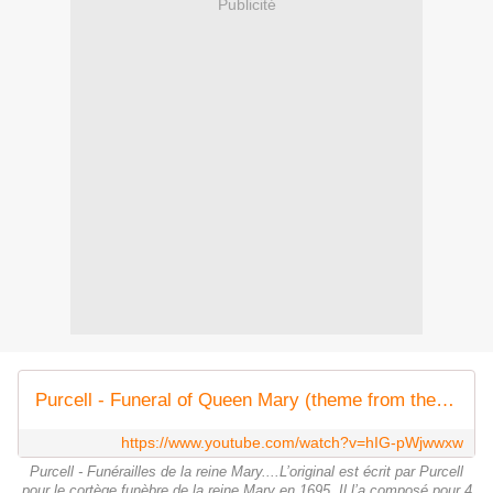
Publicité
Purcell - Funeral of Queen Mary (theme from the movie Clockwork Orange)
https://www.youtube.com/watch?v=hIG-pWjwwxw
Purcell - Funérailles de la reine Mary....L’original est écrit par Purcell
pour le cortège funèbre de la reine Mary en 1695. Il l’a composé pour 4