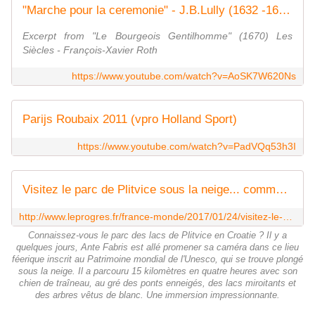
"Marche pour la ceremonie" - J.B.Lully (1632 -1687)
Excerpt from "Le Bourgeois Gentilhomme" (1670) Les
Siècles - François-Xavier Roth
https://www.youtube.com/watch?v=AoSK7W620Ns
Parijs Roubaix 2011 (vpro Holland Sport)
https://www.youtube.com/watch?v=PadVQq53h3I
Visitez le parc de Plitvice sous la neige... comme si vous y étiez
http://www.leprogres.fr/france-monde/2017/01/24/visitez-le-parc-de-plitvice-sous-la-neige-comme-si-vous-y-etiez
Connaissez-vous le parc des lacs de Plitvice en Croatie ? Il y a
quelques jours, Ante Fabris est allé promener sa caméra dans ce lieu
féerique inscrit au Patrimoine mondial de l'Unesco, qui se trouve plongé
sous la neige. Il a parcouru 15 kilomètres en quatre heures avec son
chien de traîneau, au gré des ponts enneigés, des lacs miroitants et
des arbres vêtus de blanc. Une immersion impressionnante.