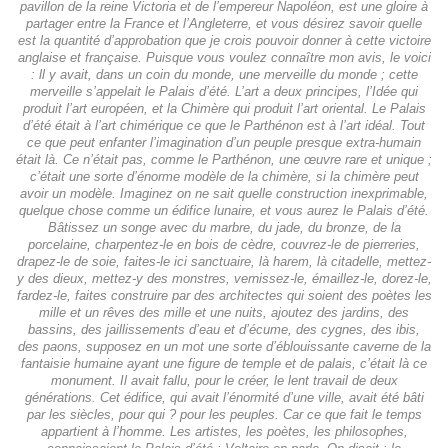
pavillon de la reine Victoria et de l’empereur Napoléon, est une gloire à
partager entre la France et l’Angleterre, et vous désirez savoir quelle
est la quantité d’approbation que je crois pouvoir donner à cette victoire
anglaise et française. Puisque vous voulez connaître mon avis, le voici
: ll y avait, dans un coin du monde, une merveille du monde ; cette
merveille s’appelait le Palais d’été. L’art a deux principes, l’Idée qui
produit l’art européen, et la Chimère qui produit l’art oriental. Le Palais
d’été était à l’art chimérique ce que le Parthénon est à l’art idéal. Tout
ce que peut enfanter l’imagination d’un peuple presque extra-humain
était là. Ce n’était pas, comme le Parthénon, une œuvre rare et unique ;
c’était une sorte d’énorme modèle de la chimère, si la chimère peut
avoir un modèle. Imaginez on ne sait quelle construction inexprimable,
quelque chose comme un édifice lunaire, et vous aurez le Palais d’été.
Bâtissez un songe avec du marbre, du jade, du bronze, de la
porcelaine, charpentez-le en bois de cèdre, couvrez-le de pierreries,
drapez-le de soie, faites-le ici sanctuaire, là harem, là citadelle, mettez-
y des dieux, mettez-y des monstres, vernissez-le, émaillez-le, dorez-le,
fardez-le, faites construire par des architectes qui soient des poètes les
mille et un rêves des mille et une nuits, ajoutez des jardins, des
bassins, des jaillissements d’eau et d’écume, des cygnes, des ibis,
des paons, supposez en un mot une sorte d’éblouissante caverne de la
fantaisie humaine ayant une figure de temple et de palais, c’était là ce
monument. Il avait fallu, pour le créer, le lent travail de deux
générations. Cet édifice, qui avait l’énormité d’une ville, avait été bâti
par les siècles, pour qui ? pour les peuples. Car ce que fait le temps
appartient à l’homme. Les artistes, les poètes, les philosophes,