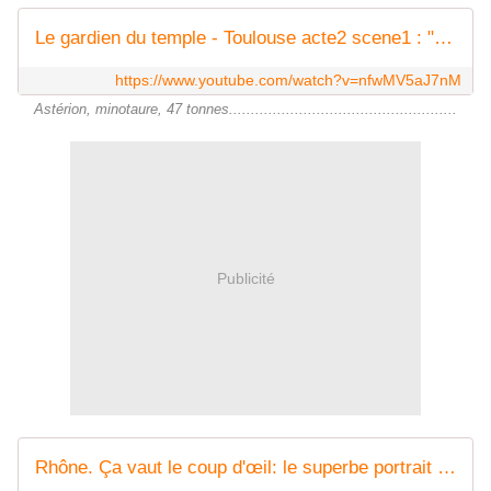
Le gardien du temple - Toulouse acte2 scene1 : "Le réveil d'Astérion"
https://www.youtube.com/watch?v=nfwMV5aJ7nM
Astérion, minotaure, 47 tonnes....................................................
Publicité
Rhône. Ça vaut le coup d'œil: le superbe portrait vidéo de Lyon en 4K