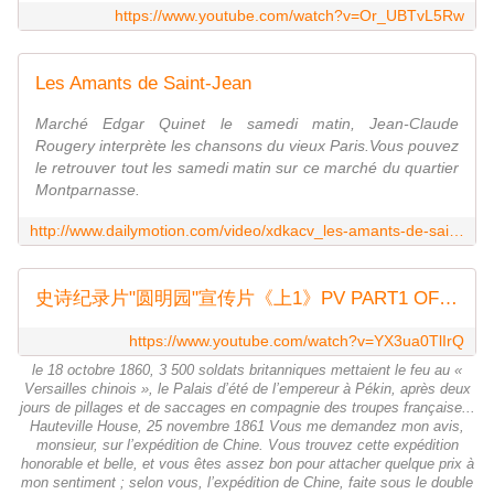
https://www.youtube.com/watch?v=Or_UBTvL5Rw
Les Amants de Saint-Jean
Marché Edgar Quinet le samedi matin, Jean-Claude
Rougery interprète les chansons du vieux Paris.Vous pouvez
le retrouver tout les samedi matin sur ce marché du quartier
Montparnasse.
http://www.dailymotion.com/video/xdkacv_les-amants-de-saint-jean_music
史诗纪录片"圆明园"宣传片《上1》PV PART1 OF THE DOCUMENT"YUAN MING YUAN"
https://www.youtube.com/watch?v=YX3ua0TlIrQ
le 18 octobre 1860, 3 500 soldats britanniques mettaient le feu au «
Versailles chinois », le Palais d’été de l’empereur à Pékin, après deux
jours de pillages et de saccages en compagnie des troupes française...
Hauteville House, 25 novembre 1861 Vous me demandez mon avis,
monsieur, sur l’expédition de Chine. Vous trouvez cette expédition
honorable et belle, et vous êtes assez bon pour attacher quelque prix à
mon sentiment ; selon vous, l’expédition de Chine, faite sous le double