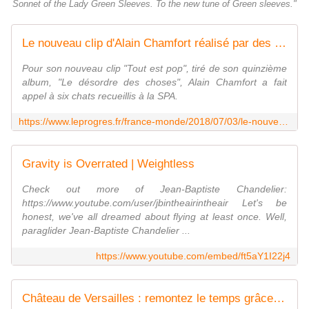
Sonnet of the Lady Green Sleeves. To the new tune of Green sleeves."
Le nouveau clip d'Alain Chamfort réalisé par des chats
Pour son nouveau clip "Tout est pop", tiré de son quinzième
album, "Le désordre des choses", Alain Chamfort a fait
appel à six chats recueillis à la SPA.
https://www.leprogres.fr/france-monde/2018/07/03/le-nouveau-clip-d-alain-chamfort-realise-par-des-chats
Gravity is Overrated | Weightless
Check out more of Jean-Baptiste Chandelier:
https://www.youtube.com/user/jbintheairintheair Let's be
honest, we've all dreamed about flying at least once. Well,
paraglider Jean-Baptiste Chandelier ...
https://www.youtube.com/embed/ft5aY1I22j4
Château de Versailles : remontez le temps grâce à la 3D