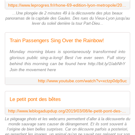
https://www.leprogres.fr/rhone-69-edition-lyon-metropole/2019/11/02/ca-vaut-le-coup-d-oeil-la-superbe-portrait-video-de-lyon-en-4k
...Une plongée de 2 minutes 49 à la découverte des plus beaux
panoramas de la capitale des Gaules. Des rues du Vieux-Lyon jusqu'au
lever du soleil derrière la tour Part-Dieu...
Train Passengers Sing Over the Rainbow!
Monday morning blues is spontaneously transformed into
glorious public sing-a-long! Best i've ever seen. Full story
behind this morning can be found here http://bit.ly/1IabNhY
Join the movement here
http://www.youtube.com/watch?v=xctzp0dp9uc
Le petit pont des bêtes
http://www.leblogadupdup.org/2019/03/08/le-petit-pont-des-betes/
Le piégeage photo et les webcams permettent d’aller à la découverte du
monde sauvage sans causer de dérangement. Et ils sont souvent à
l’origine de bien belles surprises. Car on découvre parfois a posteriori,
en regardant les images, un animal qu’on ne savait pas présent sur son