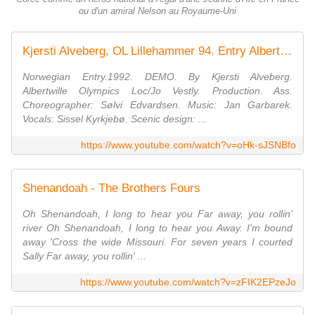
ou d'un amiral Nelson au Royaume-Uni
Kjersti Alveberg, OL Lillehammer 94. Entry Albertwille. French Olympic´s.
Norwegian Entry.1992. DEMO. By Kjersti Alveberg.
Albertwille Olympics Loc/Jo Vestly. Production. Ass.
Choreographer: Sølvi Edvardsen. Music: Jan Garbarek.
Vocals: Sissel Kyrkjebø. Scenic design: ...
https://www.youtube.com/watch?v=oHk-sJSNBfo
Shenandoah - The Brothers Fours
Oh Shenandoah, I long to hear you Far away, you rollin'
river Oh Shenandoah, I long to hear you Away. I'm bound
away 'Cross the wide Missouri. For seven years I courted
Sally Far away, you rollin' ...
https://www.youtube.com/watch?v=zFIK2EPzeJo