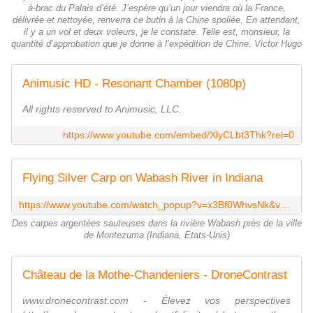
à-brac du Palais d’été. J’espère qu’un jour viendra où la France,
délivrée et nettoyée, renverra ce butin à la Chine spoliée. En attendant,
il y a un vol et deux voleurs, je le constate. Telle est, monsieur, la
quantité d’approbation que je donne à l’expédition de Chine. Victor Hugo
Animusic HD - Resonant Chamber (1080p)
All rights reserved to Animusic, LLC.
https://www.youtube.com/embed/XlyCLbt3Thk?rel=0
Flying Silver Carp on Wabash River in Indiana
https://www.youtube.com/watch_popup?v=x3Bf0WhvsNk&vq=medium
Des carpes argentées sauteuses dans la rivière Wabash près de la ville
de Montezuma (Indiana, Etats-Unis)
Château de la Mothe-Chandeniers - DroneContrast
www.dronecontrast.com - Élevez vos perspectives