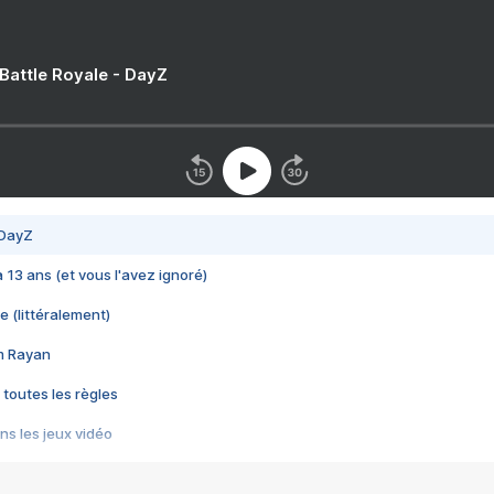
 Battle Royale - DayZ
 DayZ
 a 13 ans (et vous l'avez ignoré)
e (littéralement)
im Rayan
 toutes les règles
s les jeux vidéo
us choquant de Rockstar ? - Le scandale BULLY