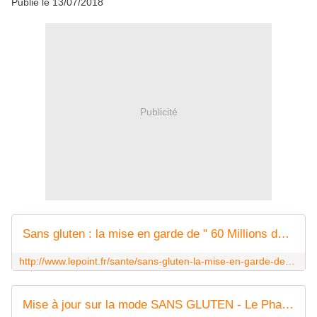
Publié le
13/07/2018
Publicité
Sans gluten : la mise en garde de " 60 Millions de consommateurs "
http://www.lepoint.fr/sante/sans-gluten-la-mise-en-garde-de-60-millions-de-consommateurs-13-07-2018-2236008_40.php
Mise à jour sur la mode SANS GLUTEN - Le Pharmachien