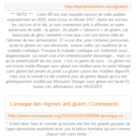
http://lepharmachien.com/gluten/
*** NOTE *** : Cette BD est une nouvelle version de celle publiée
originalement en 2014, mise à jour en février 2017. Après les toxines,
les vaccins et le lait, je suis maintenant prêt à affronter un autre
adversaire de taille : le gluten. Ou plutôt « l’absence » de gluten, car
beaucoup de gens semblent croire que c’est une bonne idée de
l’éliminer de leur alimentation. Et à vrai dire, pour certaines personnes,
éviter le gluten est une nécessité, surtout celles qui souffrent de la
maladie coeliaque. Puisque la maladie coeliaque est fortement sous-
diagnostiquée, ça serait cool d’en entendre parler davantage… mais ce
qu’on entend plutôt de nos jours, c’est ce genre de trucs : Le gluten est
une toxine inutile Manger sans gluten est meilleur pour la santé Manger
sans gluten fait perdre du poids Le gluten cause des troubles digestifs
chez tout le monde Le blé contient plus de gluten depuis qu’il a été
génétiquement modifié par Monsanto Manger sans gluten est facile Or,
toutes ces affirmations sont FAUSSES.
L'arnaque des régimes anti gluten | Contrepoints
http://www.contrepoints.org/2016/10/25/269905-larnaque-regimes-anti-gluten
"..Il faut donc faire le constat qu’encore une fois les grands groupes de
l’agro-alimentaire exploitent avec joie la bêtise humaine qui est comme
chacun sait sans limite.."