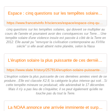
Espace : cinq questions sur les tempêtes solaires, qui doivent se multiplier au cours de l'année et pourraient avoir des conséquences sur Terre
https://www.francetvinfo.fr/sciences/espace/espace-cinq-questions-sur-les-tempetes-solaires-qui-doivent-se-multiplier-au-cours-de-l-annee-et-pourraient-avoir-des-consequences-sur-terre_6393280.html
cinq questions sur les tempêtes solaires, qui doivent se multiplier au
cours de l'année et pourraient avoir des conséquences sur Terre....Une
tempête solaire d'une violence inouïe est passée à côté de la Terre en
2012. Elle aurait pu "renvoyer la civilisation contemporaine au XVIIIe
siècle" si elle avait atteint notre planète, selon la Nasa
L'éruption solaire la plus puissante de ces dernières années vient de se produire
https://www.slate.fr/story/257814/eruption-solaire-puissante-soleil-terre-tempete-aurores-boreales
L'éruption solaire la plus puissante de ces dernières années vient de se
produire...Elle est classée X2.8, la catégorie la plus intense qui soit...Si
cette tempête mineure se produisait, elle adviendrait le 17 décembre.
Mais il n'y a pas lieu de s'inquiéter, il se peut également qu'elle ne
touche pas du tout la Terre.
La NOAA annonce une arrivée imminente et surpuissante du pic du cycle solaire 25 ! Quelles conséquences pour la Terre ?