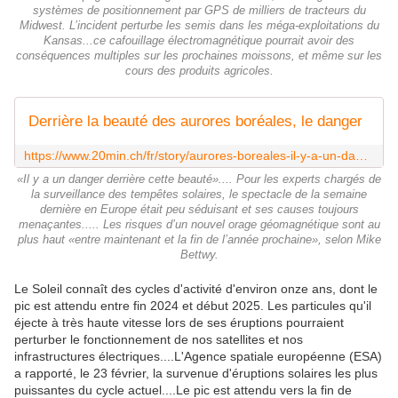
systèmes de positionnement par GPS de milliers de tracteurs du
Midwest. L’incident perturbe les semis dans les méga-exploitations du
Kansas...ce cafouillage électromagnétique pourrait avoir des
conséquences multiples sur les prochaines moissons, et même sur les
cours des produits agricoles.
Derrière la beauté des aurores boréales, le danger
https://www.20min.ch/fr/story/aurores-boreales-il-y-a-un-danger-derriere-cette-beaute-103108207
«Il y a un danger derrière cette beauté».... Pour les experts chargés de
la surveillance des tempêtes solaires, le spectacle de la semaine
dernière en Europe était peu séduisant et ses causes toujours
menaçantes..... Les risques d’un nouvel orage géomagnétique sont au
plus haut «entre maintenant et la fin de l’année prochaine», selon Mike
Bettwy.
Le Soleil connaît des cycles d'activité d'environ onze ans, dont le
pic est attendu entre fin 2024 et début 2025. Les particules qu'il
éjecte à très haute vitesse lors de ses éruptions pourraient
perturber le fonctionnement de nos satellites et nos
infrastructures électriques....L'Agence spatiale européenne (ESA)
a rapporté, le 23 février, la survenue d'éruptions solaires les plus
puissantes du cycle actuel....Le
pic est attendu vers la fin de