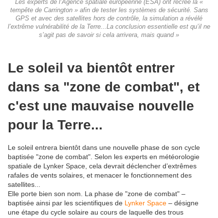
Les experts de l’Agence spatiale européenne (ESA) ont recréé la «
tempête de Carrington » afin de tester les systèmes de sécurité. Sans
GPS et avec des satellites hors de contrôle, la simulation a révélé
l’extrême vulnérabilité de la Terre...La conclusion essentielle est qu’il ne
s’agit pas de savoir si cela arrivera, mais quand »
Le soleil va bientôt entrer
dans sa "zone de combat", et
c'est une mauvaise nouvelle
pour la Terre...
Le soleil entrera bientôt dans une nouvelle phase de son cycle
baptisée "zone de combat". Selon les experts en météorologie
spatiale de Lynker Space, cela devrait déclencher d’extrêmes
rafales de vents solaires, et menacer le fonctionnement des
satellites...
Elle porte bien son nom. La phase de "zone de combat" –
baptisée ainsi par les scientifiques de
Lynker Space
– désigne
une étape du cycle solaire au cours de laquelle des trous