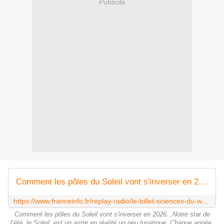
Publicité
Comment les pôles du Soleil vont s'inverser en 2026
https://www.franceinfo.fr/replay-radio/le-billet-sciences-du-week-end/comment-les-poles-du-soleil-vont-s-inverser-en-2026_8107382.html
Comment les pôles du Soleil vont s'inverser en 2026...Notre star de
l’été, le Soleil, est un astre en réalité un peu lunatique. Chaque année,