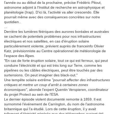
l'année ou au début de la prochaine, précise Frédéric Pitout,
astronome adjoint à l'Institut de recherche en astrophysique et
planétologie (Irap). D'ici là, l'activité va aller crescendo. Elle
pourrait même avec des conséquences concrètes sur notre
quotidien..
...
Derrière les lumières féériques des aurores boréales et australes
se cachent de potentiels problèmes pour nos infrastructures
électriques et nos satellites, en cas d'éruption solaire
particulièrement violente, prévient auprès de franceinfo Olivier
Katz, prévisionniste au Centre opérationnel de météorologie de
l'espace des Alpes.
"En cas de forte éruption solaire, tout ce qui est ferreux, qui peut
conduire l'électricité et qui est très long sur Terre, comme les
pipelines ou les câbles électriques, peut être touchés par des
surtensions. On peut imaginer des black-out."
Une tempête solaire extrême
"pourrait affecter des infrastructures
critiques et mettre un coup d'arrêt à certaines zones
économiques"
, abonde l'expert Quentin Verspieren, coordinateur
du projet Protect au sein de l'ESA.
Le dernier épisode violent documenté remonte à 1859. Il est
surnommé l'événement de Carrington, du nom de l'astronome
britannique qui l'a étudié. Lors de cette éruption, il y avait
tellement d'életricité générée
que des télégraphes avaient été