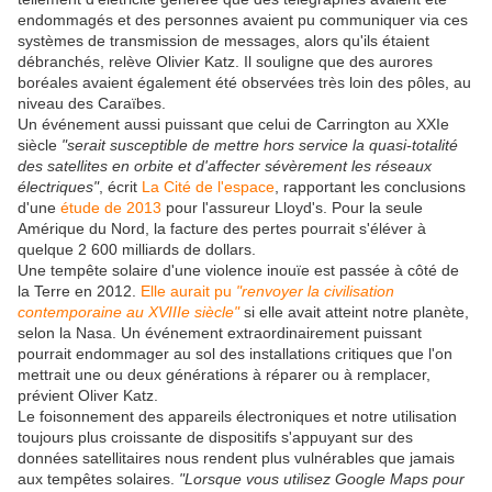
endommagés et des personnes avaient pu communiquer via ces
systèmes de transmission de messages, alors qu'ils étaient
débranchés, relève Olivier Katz. Il souligne que des aurores
boréales avaient également été observées très loin des pôles, au
niveau des Caraïbes.
Un événement aussi puissant que celui de Carrington au XXIe
siècle
"serait susceptible de mettre hors service la quasi-totalité
des satellites en orbite et d'affecter sévèrement les réseaux
électriques"
, écrit
La Cité de l'espace
, rapportant les conclusions
d'une
étude de 2013
pour l'assureur Lloyd's. Pour la seule
Amérique du Nord, la facture des pertes pourrait s'éléver à
quelque 2 600 milliards de dollars.
Une tempête solaire d'une violence inouïe est passée à côté de
la Terre en 2012.
Elle aurait pu
"renvoyer la civilisation
contemporaine au XVIIIe siècle"
si elle avait atteint notre planète,
selon la Nasa. Un événement extraordinairement puissant
pourrait endommager au sol des installations critiques que l'on
mettrait une ou deux générations à réparer ou à remplacer,
prévient Oliver Katz.
Le foisonnement des appareils électroniques et notre utilisation
toujours plus croissante de dispositifs s'appuyant sur des
données satellitaires nous rendent plus vulnérables que jamais
aux tempêtes solaires.
"Lorsque vous utilisez Google Maps pour