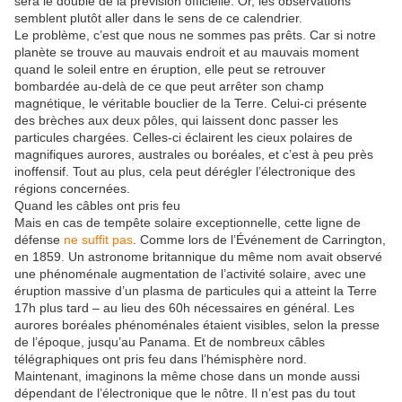
sera le double de la prévision officielle. Or, les observations
semblent plutôt aller dans le sens de ce calendrier.
Le problème, c’est que nous ne sommes pas prêts. Car si notre
planète se trouve au mauvais endroit et au mauvais moment
quand le soleil entre en éruption, elle peut se retrouver
bombardée au-delà de ce que peut arrêter son champ
magnétique, le véritable bouclier de la Terre. Celui-ci présente
des brèches aux deux pôles, qui laissent donc passer les
particules chargées. Celles-ci éclairent les cieux polaires de
magnifiques aurores, australes ou boréales, et c’est à peu près
inoffensif. Tout au plus, cela peut dérégler l’électronique des
régions concernées.
Quand les câbles ont pris feu
Mais en cas de tempête solaire exceptionnelle, cette ligne de
défense
ne suffit pas
. Comme lors de l’Événement de Carrington,
en 1859. Un astronome britannique du même nom avait observé
une phénoménale augmentation de l’activité solaire, avec une
éruption massive d’un plasma de particules qui a atteint la Terre
17h plus tard – au lieu des 60h nécessaires en général. Les
aurores boréales phénoménales étaient visibles, selon la presse
de l’époque, jusqu’au Panama. Et de nombreux câbles
télégraphiques ont pris feu dans l’hémisphère nord.
Maintenant, imaginons la même chose dans un monde aussi
dépendant de l’électronique que le nôtre. Il n’est pas du tout