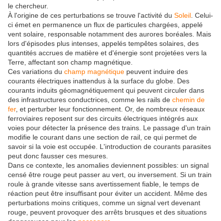
le chercheur.
À l'origine de ces perturbations se trouve l'activité du
Soleil
. Celui-
ci émet en permanence un flux de particules chargées, appelé
vent solaire, responsable notamment des aurores boréales. Mais
lors d'épisodes plus intenses, appelés tempêtes solaires, des
quantités accrues de matière et d'énergie sont projetées vers la
Terre, affectant son champ magnétique.
Ces variations du
champ magnétique
peuvent induire des
courants électriques inattendus à la surface du globe. Des
courants induits géomagnétiquement qui peuvent circuler dans
des infrastructures conductrices, comme les rails de
chemin de
fer
, et perturber leur fonctionnement. Or, de nombreux réseaux
ferroviaires reposent sur des circuits électriques intégrés aux
voies pour détecter la présence des trains. Le passage d'un train
modifie le courant dans une section de rail, ce qui permet de
savoir si la voie est occupée. L'introduction de courants parasites
peut donc fausser ces mesures.
Dans ce contexte, les anomalies deviennent possibles: un signal
censé être rouge peut passer au vert, ou inversement. Si un train
roule à grande vitesse sans avertissement fiable, le temps de
réaction peut être insuffisant pour éviter un accident. Même des
perturbations moins critiques, comme un signal vert devenant
rouge, peuvent provoquer des arrêts brusques et des situations