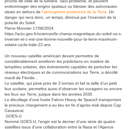
proche de celle de la lumière. Seul problème, ils peuvent
endommager des engins spatiaux ou blesser des astronautes
situés en dehors de
l'atmosphère protectrice de la Terre
. Un
danger qui sera donc, un temps, diminué par l'inversion de la
polarité du Soleil.
Pierre Monnier
17/06/2024
https://actu.geo.fr/sciences/le-champ-magnetique-du-soleil-va-s-
inverser-et-c-est-une-bonne-nouvelle-pour-la-terre-maximum-
solaire-cycle-hale-22-ans
U
n nouveau satellite américain devant permettre de
considérablement améliorer les prédictions en matière de
tempêtes solaires, des événements capables de perturber les
réseaux électriques et de communications sur Terre, a décollé
mardi de Floride...
Le satellite, qui pèse près de 3 tonnes et fait la taille d’un petit
bus scolaire, permettra aussi d’observer les ouragans ou encore
les feux sur Terre, jusque dans les années 2030.
Le décollage d’une fusée Falcon Heavy de SpaceX transportant
le précieux chargement a eu lieu en fin d’après-midi depuis Cap
Canaveral.
GOES-U
Nommé GOES-U, l’engin est le dernier d’une série de quatre
satellites issus d’une collaboration entre la Nasa et l’Agence