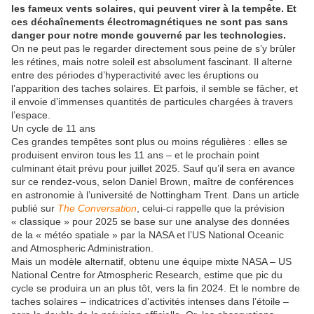
les fameux vents solaires, qui peuvent virer à la tempête. Et
ces déchaînements électromagnétiques ne sont pas sans
danger pour notre monde gouverné par les technologies.
On ne peut pas le regarder directement sous peine de s’y brûler
les rétines, mais notre soleil est absolument fascinant. Il alterne
entre des périodes d’hyperactivité avec les éruptions ou
l’apparition des taches solaires. Et parfois, il semble se fâcher, et
il envoie d’immenses quantités de particules chargées à travers
l’espace.
Un cycle de 11 ans
Ces grandes tempêtes sont plus ou moins régulières : elles se
produisent environ tous les 11 ans – et le prochain point
culminant était prévu pour juillet 2025. Sauf qu’il sera en avance
sur ce rendez-vous, selon Daniel Brown, maître de conférences
en astronomie à l’université de Nottingham Trent. Dans un article
publié sur
The Conversation
, celui-ci rappelle que la prévision
« classique » pour 2025 se base sur une analyse des données
de la « météo spatiale » par la NASA et l’US National Oceanic
and Atmospheric Administration.
Mais un modèle alternatif, obtenu une équipe mixte NASA – US
National Centre for Atmospheric Research, estime que pic du
cycle se produira un an plus tôt, vers la fin 2024. Et le nombre de
taches solaires – indicatrices d’activités intenses dans l’étoile –