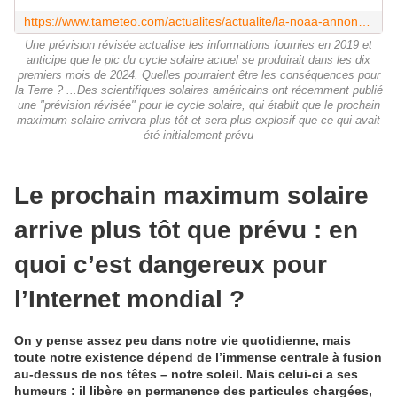
https://www.tameteo.com/actualites/actualite/la-noaa-annonce-une-arrivee-imminente-et-surpuissante-du-pic-du-cycle-solaire-25-depassant-toutes-les-previsions-alerte-urgent.html
Une prévision révisée actualise les informations fournies en 2019 et
anticipe que le pic du cycle solaire actuel se produirait dans les dix
premiers mois de 2024. Quelles pourraient être les conséquences pour
la Terre ? ...Des scientifiques solaires américains ont récemment publié
une "prévision révisée" pour le cycle solaire, qui établit que le prochain
maximum solaire arrivera plus tôt et sera plus explosif que ce qui avait
été initialement prévu
Le prochain maximum solaire
arrive plus tôt que prévu : en
quoi c’est dangereux pour
l’Internet mondial ?
On y pense assez peu dans notre vie quotidienne, mais
toute notre existence dépend de l’immense centrale à fusion
au-dessus de nos têtes – notre soleil. Mais celui-ci a ses
humeurs : il libère en permanence des particules chargées,