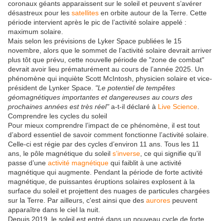
coronaux géants apparaissent sur le soleil et peuvent s’avérer
désastreux pour les
satellites
en orbite autour de la Terre. Cette
période intervient après le pic de l’activité solaire appelé :
maximum solaire.
Mais selon les prévisions de Lyker Space publiées le 15
novembre, alors que le sommet de l’activité solaire devrait arriver
plus tôt que prévu, cette nouvelle période de "zone de combat"
devrait avoir lieu prématurément au cours de l’année 2025. Un
phénomène qui inquiète Scott McIntosh, physicien solaire et vice-
président de Lynker Space.
"Le potentiel de tempêtes
géomagnétiques importantes et dangereuses au cours des
prochaines années est très réel"
a-t-il déclaré à
Live Science
.
Comprendre les cycles du soleil
Pour mieux comprendre l’impact de ce phénomène, il est tout
d’abord essentiel de savoir comment fonctionne l’activité solaire.
Celle-ci est régie par des cycles d’environ 11 ans. Tous les 11
ans, le pôle magnétique du soleil
s’inverse
, ce qui signifie qu’il
passe d’une
activité magnétique
qui faiblit à une activité
magnétique qui augmente. Pendant la période de forte activité
magnétique, de puissantes éruptions solaires explosent à la
surface du soleil et projettent des nuages de particules chargées
sur la Terre. Par ailleurs, c'est ainsi que des
aurores
peuvent
apparaître dans le ciel la nuit.
Depuis 2019, le soleil est entré dans un nouveau cycle de forte