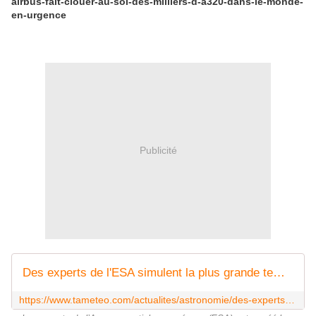
airbus-fait-clouer-au-sol-des-milliers-d-a320-dans-le-monde-
en-urgence
Publicité
Des experts de l'ESA simulent la plus grande tempête solaire jamais vue : la question n'est pas si, mais quand !
https://www.tameteo.com/actualites/astronomie/des-experts-de-l-esa-simulent-la-plus-grande-tempete-solaire-jamais-vue-la-question-n-est-pas-si-mais-quand-astronomie.html