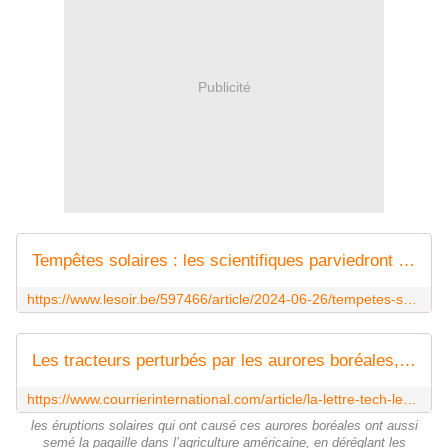
Publicité
Tempêtes solaires : les scientifiques parviedront désormais à mieux les prévoir
https://www.lesoir.be/597466/article/2024-06-26/tempetes-solaires-les-scientifiques-parviedront-desormais-mieux-les-prevoir
Les tracteurs perturbés par les aurores boréales, New York et Dublin en liaison vidéo, et les surprises des Tesla d'occasion
https://www.courrierinternational.com/article/la-lettre-tech-les-tracteurs-perturbes-par-les-aurores-boreales-new-york-et-dublin-en-liaison-video-et-les-surprises-des-tesla-d-occasion
les éruptions solaires qui ont causé ces aurores boréales ont aussi
semé la pagaille dans l’agriculture américaine, en déréglant les