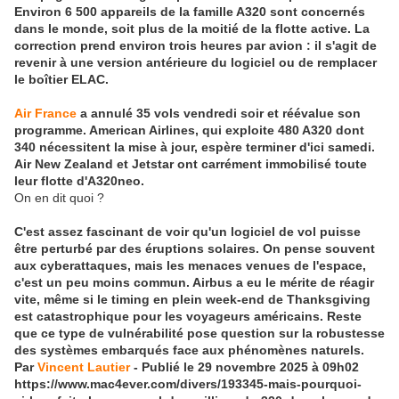
Environ 6 500 appareils de la famille A320 sont concernés
dans le monde
, soit plus de la moitié de la flotte active. La
correction prend environ trois heures par avion : il s'agit de
revenir à une version antérieure du logiciel ou de remplacer
le boîtier ELAC.
Air France
a annulé 35 vols vendredi soir et réévalue son
programme. American Airlines, qui exploite 480 A320 dont
340 nécessitent la mise à jour, espère terminer d'ici samedi.
Air New Zealand et Jetstar ont carrément immobilisé toute
leur flotte d'A320neo.
On en dit quoi ?
C'est assez fascinant de voir qu'un logiciel de vol puisse
être perturbé par des éruptions solaires. On pense souvent
aux cyberattaques, mais les menaces venues de l'espace,
c'est un peu moins commun. Airbus a eu le mérite de réagir
vite, même si le timing en plein week-end de Thanksgiving
est catastrophique pour les voyageurs américains. Reste
que ce type de vulnérabilité pose question sur la robustesse
des systèmes embarqués face aux phénomènes naturels.
Par
Vincent Lautier
- Publié le
29 novembre 2025 à 09h02
https://www.mac4ever.com/divers/193345-mais-pourquoi-