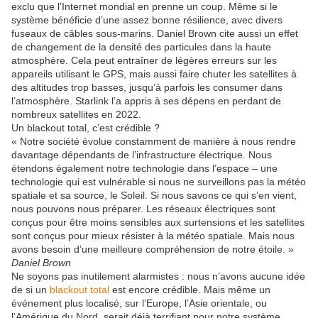
exclu que l’Internet mondial en prenne un coup. Même si le
système bénéficie d’une assez bonne résilience, avec divers
fuseaux de câbles sous-marins. Daniel Brown cite aussi un effet
de changement de la densité des particules dans la haute
atmosphère. Cela peut entraîner de légères erreurs sur les
appareils utilisant le GPS, mais aussi faire chuter les satellites à
des altitudes trop basses, jusqu’à parfois les consumer dans
l’atmosphère. Starlink l’a appris à ses dépens en perdant de
nombreux satellites en 2022.
Un blackout total, c’est crédible ?
« Notre société évolue constamment de manière à nous rendre
davantage dépendants de l’infrastructure électrique. Nous
étendons également notre technologie dans l’espace – une
technologie qui est vulnérable si nous ne surveillons pas la météo
spatiale et sa source, le Soleil. Si nous savons ce qui s’en vient,
nous pouvons nous préparer. Les réseaux électriques sont
conçus pour être moins sensibles aux surtensions et les satellites
sont conçus pour mieux résister à la météo spatiale. Mais nous
avons besoin d’une meilleure compréhension de notre étoile. »
Daniel Brown
Ne soyons pas inutilement alarmistes : nous n’avons aucune idée
de si un
blackout total
est encore crédible. Mais même un
événement plus localisé, sur l’Europe, l’Asie orientale, ou
l’Amérique du Nord, serait déjà terrifiant pour notre système