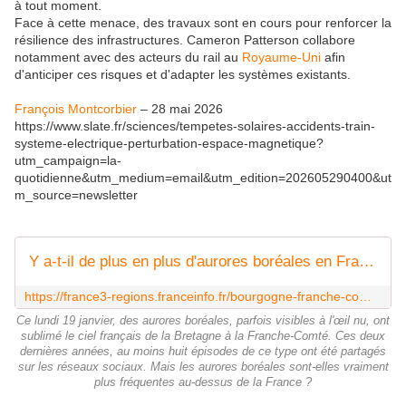
à tout moment.
Face à cette menace, des travaux sont en cours pour renforcer la
résilience des infrastructures. Cameron Patterson collabore
notamment avec des acteurs du rail au
Royaume-Uni
afin
d'anticiper ces risques et d'adapter les systèmes existants.
François Montcorbier
–
28 mai 2026
https://www.slate.fr/sciences/tempetes-solaires-accidents-train-
systeme-electrique-perturbation-espace-magnetique?
utm_campaign=la-
quotidienne&utm_medium=email&utm_edition=202605290400&ut
m_source=newsletter
Y a-t-il de plus en plus d'aurores boréales en France ? On a posé la question à un scientifique
https://france3-regions.franceinfo.fr/bourgogne-franche-comte/doubs/besancon/vrai-ou-faux-y-a-t-il-de-plus-en-plus-d-aurores-boreales-en-france-3285141.html
Ce lundi 19 janvier, des aurores boréales, parfois visibles à l'œil nu, ont
sublimé le ciel français de la Bretagne à la Franche-Comté. Ces deux
dernières années, au moins huit épisodes de ce type ont été partagés
sur les réseaux sociaux. Mais les aurores boréales sont-elles vraiment
plus fréquentes au-dessus de la France ?