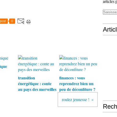
articles 
post
0
Artic
ique
transition
finances : vous
énergétique : conte
reprendrez bien un
au pays des merveilles
peu de déconfiture ?
roulez jeunesse !
Rech