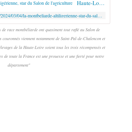
Haute-Loire. La montbéliarde altiligérienne, star du Salon de l'agriculture
https://www.leprogres.fr/economie/2024/03/04/la-montbeliarde-altiligerienne-star-du-salon-de-l-agriculture
es de race montbéliarde ont quasiment tout raflé au Salon de
ns couronnés viennent notamment de Saint-Pal-de-Chalencon et
levages de la Haute-Loire soient tous les trois récompensés et
es de toute la France est une prouesse et une fierté pour notre
département"