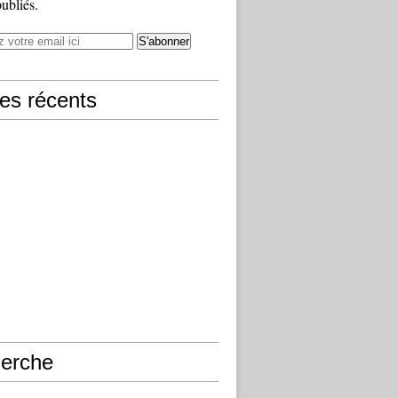
publiés.
les récents
erche