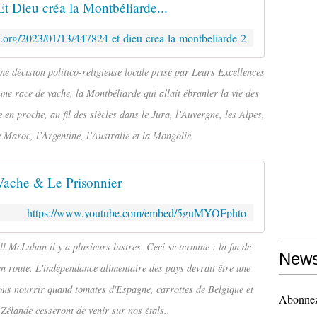
Et Dieu créa la Montbéliarde...
.org/2023/01/13/447824-et-dieu-crea-la-montbeliarde-2
 décision politico-religieuse locale prise par Leurs Excellences
une race de vache, la Montbéliarde qui allait ébranler la vie des
n proche, au fil des siècles dans le Jura, l’Auvergne, les Alpes,
e Maroc, l’Argentine, l’Australie et la Mongolie.
Vache & Le Prisonnier
https://www.youtube.com/embed/5guMYOFphto
l McLuhan il y a plusieurs lustres. Ceci se termine : la fin de
News
en route. L'indépendance alimentaire des pays devrait être une
vous nourrir quand tomates d'Espagne, carrottes de Belgique et
Abonnez-
Zélande cesseront de venir sur nos étals..