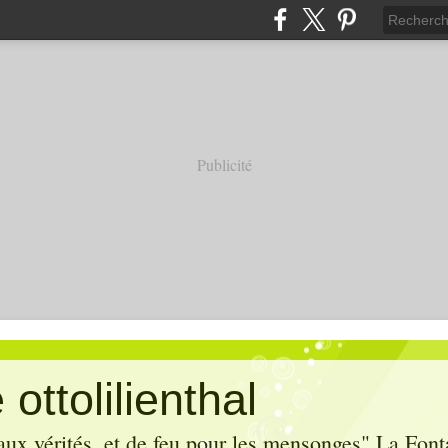
Publicité
ottolilienthal
aux vérités, et de feu pour les mensonges" La Font