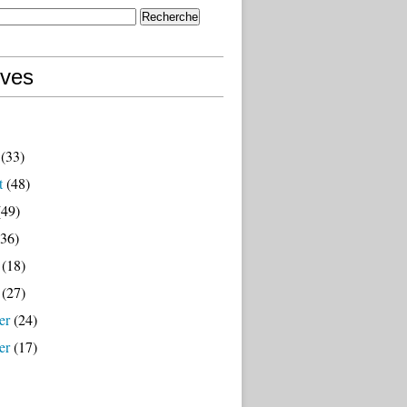
ives
(33)
t
(48)
49)
36)
(18)
(27)
er
(24)
er
(17)