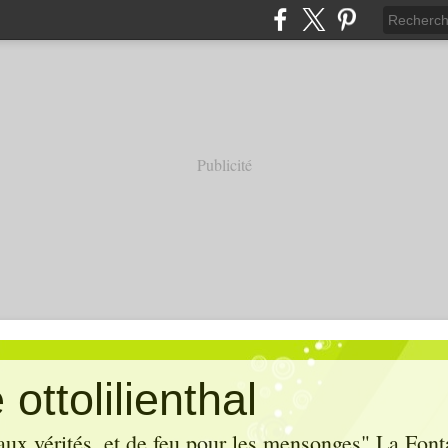
Publicité
ottolilienthal
aux vérités, et de feu pour les mensonges" La Font