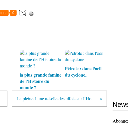
post
0
Pétrole : dans l'oeil
la plus grande famine
du cyclone..
de l’Histoire du
monde ?
mie sans précédent
La pleine Lune a-t-elle des effets sur l’Homme ?
News
Abonnez-