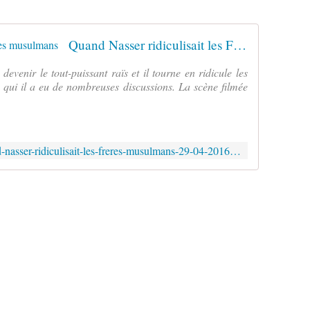
Quand Nasser ridiculisait les Frères musulmans
devenir le tout-puissant raïs et il tourne en ridicule les
qui il a eu de nombreuses discussions. La scène filmée
http://www.lepoint.fr/societe/quand-nasser-ridiculisait-les-freres-musulmans-29-04-2016-2035815_23.php