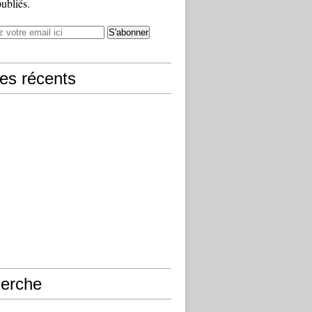
publiés.
les récents
erche