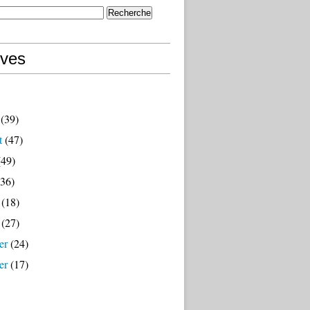
ives
(39)
t
(47)
49)
36)
(18)
(27)
er
(24)
er
(17)