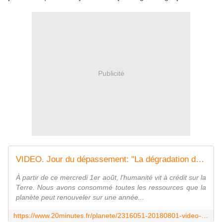
Publicité
VIDEO. Jour du dépassement: "La dégradation de nos ressources naturelles va toucher nos enfants"
À partir de ce mercredi 1er août, l'humanité vit à crédit sur la
Terre. Nous avons consommé toutes les ressources que la
planète peut renouveler sur une année...
https://www.20minutes.fr/planete/2316051-20180801-video-jour-depassement-degradation-ressources-naturelles-va-toucher-enfants