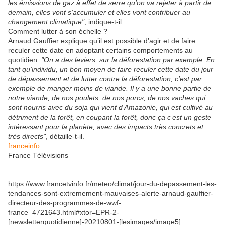
les émissions de gaz à effet de serre qu’on va rejeter à partir de
demain, elles vont s’accumuler et elles vont contribuer au
changement climatique"
, indique-t-il
Comment lutter à son échelle ?
Arnaud Gauffier explique qu’il est possible d’agir et de faire
reculer cette date en adoptant certains comportements au
quotidien.
"On a des leviers, sur la déforestation par exemple. En
tant qu’individu, un bon moyen de faire reculer cette date du jour
de dépassement et de lutter contre la déforestation, c’est par
exemple de manger moins de viande. Il y a une bonne partie de
notre viande, de nos poulets, de nos porcs, de nos vaches qui
sont nourris avec du soja qui vient d’Amazonie, qui est cultivé au
détriment de la forêt, en coupant la forêt, donc ça c’est un geste
intéressant pour la planète, avec des impacts très concrets et
très directs"
, détaille-t-il.
franceinfo
France Télévisions
https://www.francetvinfo.fr/meteo/climat/jour-du-depassement-les-
tendances-sont-extremement-mauvaises-alerte-arnaud-gauffier-
directeur-des-programmes-de-wwf-
france_4721643.html#xtor=EPR-2-
[newsletterquotidienne]-20210801-[lesimages/image5]