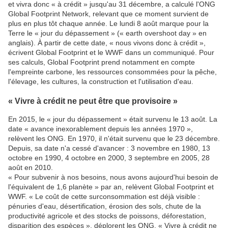
et vivra donc « à crédit » jusqu'au 31 décembre, a calculé l'ONG
Global Footprint Network, relevant que ce moment survient de
plus en plus tôt chaque année. Le lundi 8 août marque pour la
Terre le « jour du dépassement » (« earth overshoot day » en
anglais). À partir de cette date, « nous vivons donc à crédit »,
écrivent Global Footprint et le WWF dans un communiqué. Pour
ses calculs, Global Footprint prend notamment en compte
l'empreinte carbone, les ressources consommées pour la pêche,
l'élevage, les cultures, la construction et l'utilisation d'eau.
« Vivre à crédit ne peut être que provisoire »
En 2015, le « jour du dépassement » était survenu le 13 août. La
date « avance inexorablement depuis les années 1970 »,
relèvent les ONG. En 1970, il n'était survenu que le 23 décembre.
Depuis, sa date n'a cessé d'avancer : 3 novembre en 1980, 13
octobre en 1990, 4 octobre en 2000, 3 septembre en 2005, 28
août en 2010.
« Pour subvenir à nos besoins, nous avons aujourd'hui besoin de
l'équivalent de 1,6 planète » par an, relèvent Global Footprint et
WWF. « Le coût de cette surconsommation est déjà visible :
pénuries d'eau, désertification, érosion des sols, chute de la
productivité agricole et des stocks de poissons, déforestation,
disparition des espèces », déplorent les ONG. « Vivre à crédit ne