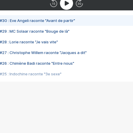
#30 : Eve Angeli raconte "Avant de partir"
#29 : MC Solaar raconte "Bouge de là"
28 : Lorie raconte "Je vais vite"
#27 : Christophe Willem raconte "Jacques a dit"
#26 : Chimène Badi raconte "Entre nous"
#25 : Indochine raconte "3e sexe"
#24 : Zaho raconte "C'est chelou"
#23 : Patrick Bruel raconte "Au café des délices"
#22 : Kyo raconte "Le chemin"
#21 : Nolwenn Leroy raconte "Cassé"
#20 : Patrick Hernandez raconte "Born to be alive"