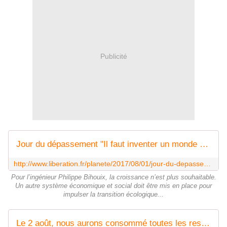
Publicité
Jour du dépassement "Il faut inventer un monde de post-croissance"
http://www.liberation.fr/planete/2017/08/01/jour-du-depassement-il-faut-inventer-un-monde-de-post-croissance_1587614
Pour l’ingénieur Philippe Bihouix, la croissance n’est plus souhaitable.
Un autre système économique et social doit être mis en place pour
impulser la transition écologique...
Le 2 août, nous aurons consommé toutes les ressources de la planète