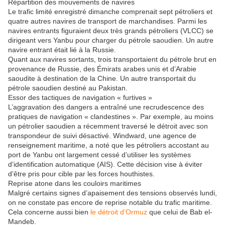
Répartition des mouvements de navires
Le trafic limité enregistré dimanche comprenait sept pétroliers et
quatre autres navires de transport de marchandises. Parmi les
navires entrants figuraient deux très grands pétroliers (VLCC) se
dirigeant vers Yanbu pour charger du pétrole saoudien. Un autre
navire entrant était lié à la Russie.
Quant aux navires sortants, trois transportaient du pétrole brut en
provenance de Russie, des Émirats arabes unis et d’Arabie
saoudite à destination de la Chine. Un autre transportait du
pétrole saoudien destiné au Pakistan.
Essor des tactiques de navigation « furtives »
L’aggravation des dangers a entraîné une recrudescence des
pratiques de navigation « clandestines ». Par exemple, au moins
un pétrolier saoudien a récemment traversé le détroit avec son
transpondeur de suivi désactivé. Windward, une agence de
renseignement maritime, a noté que les pétroliers accostant au
port de Yanbu ont largement cessé d’utiliser les systèmes
d’identification automatique (AIS). Cette décision vise à éviter
d’être pris pour cible par les forces houthistes.
Reprise atone dans les couloirs maritimes
Malgré certains signes d’apaisement des tensions observés lundi,
on ne constate pas encore de reprise notable du trafic maritime.
Cela concerne aussi bien
le détroit d’Ormuz
que celui de Bab el-
Mandeb.