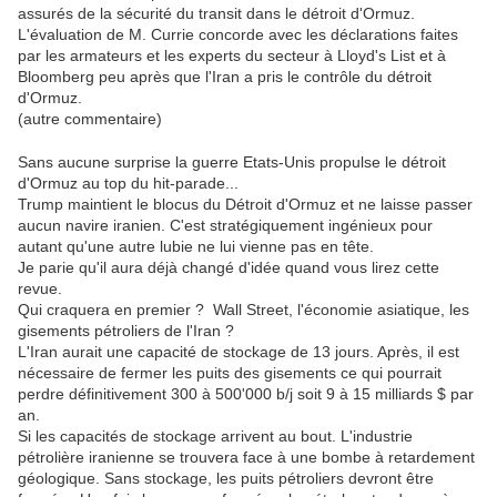
assurés de la sécurité du transit dans le détroit d'Ormuz.
L'évaluation de M. Currie concorde avec les déclarations faites
par les armateurs et les experts du secteur à Lloyd's List et à
Bloomberg peu après que l'Iran a pris le contrôle du détroit
d'Ormuz.
(autre commentaire)
Sans aucune surprise la guerre Etats-Unis propulse le détroit
d'Ormuz au top du hit-parade...
Trump maintient le blocus du Détroit d'Ormuz et ne laisse passer
aucun navire iranien. C'est stratégiquement ingénieux pour
autant qu'une autre lubie ne lui vienne pas en tête.
Je parie qu'il aura déjà changé d'idée quand vous lirez cette
revue.
Qui craquera en premier ? Wall Street, l'économie asiatique, les
gisements pétroliers de l'Iran ?
L'Iran aurait une capacité de stockage de 13 jours. Après, il est
nécessaire de fermer les puits des gisements ce qui pourrait
perdre définitivement 300 à 500'000 b/j soit 9 à 15 milliards $ par
an.
Si les capacités de stockage arrivent au bout. L'industrie
pétrolière iranienne se trouvera face à une bombe à retardement
géologique. Sans stockage, les puits pétroliers devront être