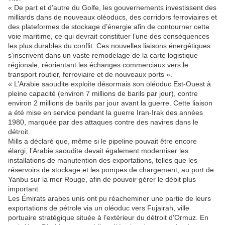
« De part et d’autre du Golfe, les gouvernements investissent des
milliards dans de nouveaux oléoducs, des corridors ferroviaires et
des plateformes de stockage d’énergie afin de contourner cette
voie maritime, ce qui devrait constituer l’une des conséquences
les plus durables du conflit. Ces nouvelles liaisons énergétiques
s’inscrivent dans un vaste remodelage de la carte logistique
régionale, réorientant les échanges commerciaux vers le
transport routier, ferroviaire et de nouveaux ports ».
« L’Arabie saoudite exploite désormais son oléoduc Est-Ouest à
pleine capacité (environ 7 millions de barils par jour), contre
environ 2 millions de barils par jour avant la guerre. Cette liaison
a été mise en service pendant la guerre Iran-Irak des années
1980, marquée par des attaques contre des navires dans le
détroit.
Mills a déclaré que, même si le pipeline pouvait être encore
élargi, l’Arabie saoudite devait également moderniser les
installations de manutention des exportations, telles que les
réservoirs de stockage et les pompes de chargement, au port de
Yanbu sur la mer Rouge, afin de pouvoir gérer le débit plus
important.
Les Émirats arabes unis ont pu réacheminer une partie de leurs
exportations de pétrole via un oléoduc vers Fujairah, ville
portuaire stratégique située à l’extérieur du détroit d’Ormuz. En