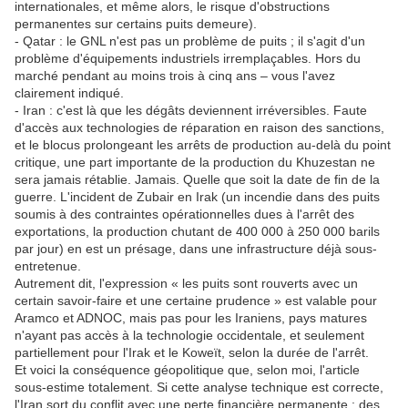
internationales, et même alors, le risque d'obstructions
permanentes sur certains puits demeure).
- Qatar : le GNL n'est pas un problème de puits ; il s'agit d'un
problème d'équipements industriels irremplaçables.
Hors du
marché pendant au moins trois à cinq ans – vous l'avez
clairement indiqué.
- Iran : c'est là que les dégâts deviennent irréversibles. Faute
d'accès aux technologies de réparation en raison des sanctions,
et le blocus prolongeant les arrêts de production au-delà du point
critique, une part importante de la production du Khuzestan ne
sera jamais rétablie.
Jamais.
Quelle que soit la date de fin de la
guerre.
L'incident de Zubair en Irak (un incendie dans des puits
soumis à des contraintes opérationnelles dues à l'arrêt des
exportations, la production chutant de 400 000 à 250 000 barils
par jour) en est un présage, dans une infrastructure déjà sous-
entretenue.
Autrement dit, l'expression « les puits sont rouverts avec un
certain savoir-faire et une certaine prudence » est valable pour
Aramco et ADNOC, mais pas pour les Iraniens, pays matures
n'ayant pas accès à la technologie occidentale, et seulement
partiellement pour l'Irak et le Koweït, selon la durée de l'arrêt.
Et voici la conséquence géopolitique que, selon moi, l'article
sous-estime totalement.
Si cette analyse technique est correcte,
l'Iran sort du conflit avec une perte financière permanente : des