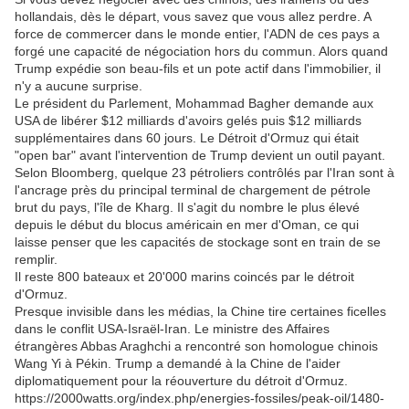
hollandais, dès le départ, vous savez que vous allez perdre. A
force de commercer dans le monde entier, l'ADN de ces pays a
forgé une capacité de négociation hors du commun. Alors quand
Trump expédie son beau-fils et un pote actif dans l'immobilier, il
n'y a aucune surprise.
Le président du Parlement, Mohammad Bagher demande aux
USA de libérer $12 milliards d'avoirs gelés puis $12 milliards
supplémentaires dans 60 jours. Le Détroit d'Ormuz qui était
"open bar" avant l'intervention de Trump devient un outil payant.
Selon Bloomberg, quelque 23 pétroliers contrôlés par l'Iran sont à
l'ancrage près du principal terminal de chargement de pétrole
brut du pays, l'île de Kharg. Il s'agit du nombre le plus élevé
depuis le début du blocus américain en mer d'Oman, ce qui
laisse penser que les capacités de stockage sont en train de se
remplir.
Il reste 800 bateaux et 20'000 marins coincés par le détroit
d'Ormuz.
Presque invisible dans les médias, la Chine tire certaines ficelles
dans le conflit USA-Israël-Iran. Le ministre des Affaires
étrangères Abbas Araghchi a rencontré son homologue chinois
Wang Yi à Pékin. Trump a demandé à la Chine de l'aider
diplomatiquement pour la réouverture du détroit d'Ormuz.
https://2000watts.org/index.php/energies-fossiles/peak-oil/1480-