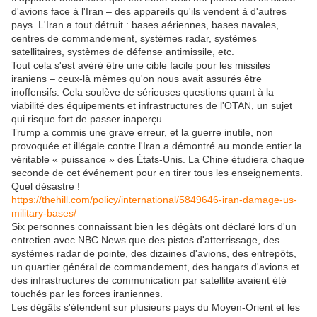
d'avions face à l'Iran – des appareils qu'ils vendent à d'autres
pays. L'Iran a tout détruit : bases aériennes, bases navales,
centres de commandement, systèmes radar, systèmes
satellitaires, systèmes de défense antimissile, etc.
Tout cela s'est avéré être une cible facile pour les missiles
iraniens – ceux-là mêmes qu'on nous avait assurés être
inoffensifs. Cela soulève de sérieuses questions quant à la
viabilité des équipements et infrastructures de l'OTAN, un sujet
qui risque fort de passer inaperçu.
Trump a commis une grave erreur, et la guerre inutile, non
provoquée et illégale contre l'Iran a démontré au monde entier la
véritable « puissance » des États-Unis. La Chine étudiera chaque
seconde de cet événement pour en tirer tous les enseignements.
Quel désastre !
https://thehill.com/policy/international/5849646-iran-damage-us-
military-bases/
Six personnes connaissant bien les dégâts ont déclaré lors d'un
entretien avec NBC News que des pistes d'atterrissage, des
systèmes radar de pointe, des dizaines d'avions, des entrepôts,
un quartier général de commandement, des hangars d'avions et
des infrastructures de communication par satellite avaient été
touchés par les forces iraniennes.
Les dégâts s'étendent sur plusieurs pays du Moyen-Orient et les