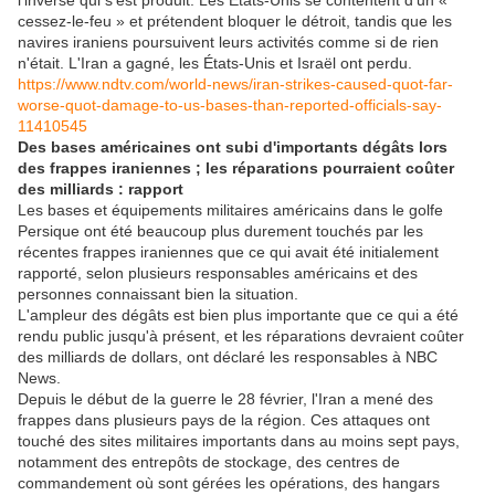
l'inverse qui s'est produit. Les États-Unis se contentent d'un «
cessez-le-feu » et prétendent bloquer le détroit, tandis que les
navires iraniens poursuivent leurs activités comme si de rien
n'était. L'Iran a gagné, les États-Unis et Israël ont perdu.
https://www.ndtv.com/world-news/iran-strikes-caused-quot-far-
worse-quot-damage-to-us-bases-than-reported-officials-say-
11410545
Des bases américaines ont subi d'importants dégâts lors
des frappes iraniennes ; les réparations pourraient coûter
des milliards : rapport
Les bases et équipements militaires américains dans le golfe
Persique ont été beaucoup plus durement touchés par les
récentes frappes iraniennes que ce qui avait été initialement
rapporté, selon plusieurs responsables américains et des
personnes connaissant bien la situation.
L'ampleur des dégâts est bien plus importante que ce qui a été
rendu public jusqu'à présent, et les réparations devraient coûter
des milliards de dollars, ont déclaré les responsables à NBC
News.
Depuis le début de la guerre le 28 février, l'Iran a mené des
frappes dans plusieurs pays de la région. Ces attaques ont
touché des sites militaires importants dans au moins sept pays,
notamment des entrepôts de stockage, des centres de
commandement où sont gérées les opérations, des hangars