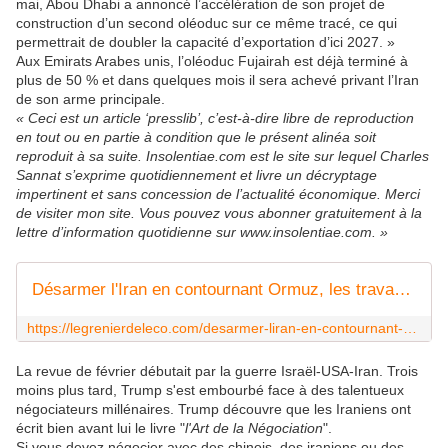
mai, Abou Dhabi a annoncé l’accélération de son projet de
construction d’un second oléoduc sur ce même tracé, ce qui
permettrait de doubler la capacité d’exportation d’ici 2027. »
Aux Emirats Arabes unis, l’oléoduc Fujairah est déjà terminé à
plus de 50 % et dans quelques mois il sera achevé privant l’Iran
de son arme principale.
« Ceci est un article ‘presslib’, c’est-à-dire libre de reproduction
en tout ou en partie à condition que le présent alinéa soit
reproduit à sa suite. Insolentiae.com est le site sur lequel Charles
Sannat s’exprime quotidiennement et livre un décryptage
impertinent et sans concession de l’actualité économique. Merci
de visiter mon site. Vous pouvez vous abonner gratuitement à la
lettre d’information quotidienne sur www.insolentiae.com. »
Désarmer l'Iran en contournant Ormuz, les travaux à marche forcée pour exporter le pétrole malgré un détroit fermé ! - Le Grenier de l'éco
https://legrenierdeleco.com/desarmer-liran-en-contournant-ormuz-les-travaux-a-marche-force-pour-exporter-le-petrole-malgre-un-detroit-ferme/
La revue de février débutait par la guerre Israël-USA-Iran. Trois
moins plus tard, Trump s'est embourbé face à des talentueux
négociateurs millénaires. Trump découvre que les Iraniens ont
écrit bien avant lui le livre "
l'Art de la Négociation
".
Si vous devez négocier avec des chinois, des iraniens ou des