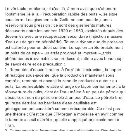
Le véritable problème, et c'est là, à mon avis, que s'effondre
l'optimisme lié à la « récupération rapide des puits », se situe
sous terre.
Les gisements du Golfe ne sont pas de jeunes
réservoirs sous pression ; ce sont des gisements matures,
découverts entre les années 1920 et 1960, exploités depuis des
décennies avec une récupération secondaire (injection massive
d'eau ou de gaz en périphérie).
Toute la dynamique de pression
est calibrée pour un débit continu.
Lorsqu'on arrête brutalement
un puits de ce type – un arrêt prolongé et imprévu –, trois
phénomènes irréversibles se produisent, même avec beaucoup
de savoir-faire et de précaution :
1. Remontée d'eau/infiltration.
À l'arrêt de l'extraction, la nappe
phréatique sous-jacente, que la production maintenait sous
contrôle, remonte et envahit la zone de production autour du
puits.
La perméabilité relative change de façon permanente : à la
réouverture du puits, c'est de l'eau mêlée à un peu de pétrole qui
s'écoule, et non du pétrole mêlé à un peu d'eau.
Le pétrole brut
qui reste derrière les barrières d'eau capillaire est
géologiquement considéré comme irrécupérable.
Ce n'est pas
une théorie ; C’est ce que JPMorgan a modélisé en avril comme
le fameux « seuil d’arrêt », qu’elle a appliqué principalement à
l’Iran.
2. Dommages à la formation dus aux précipitations.
Pendant le