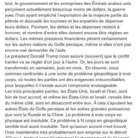
tout, le gouvernement et les entreprises des Émirats arabes unis
perçoivent actuellement beaucoup moins de dollars, la guerre
avec l'Iran ayant empêché l'exportation de la majeure partie du
pétrole et dissuadé les touristes et les expatriés de dépenser
leurs dollars.
Pourtant, les dettes et les dépenses restent à
honorer, et nombre d'entre elles doivent encore être réglées en
dollars.
Les mêmes pressions financières pèsent certainement
sur les autres nations du Golfe persique, même si elles n'ont pas
encore osé demander de l'aide.
Le président Donald Trump nous assure (souvent) que le conflit
iranien va se régler d'un jour à l'autre.
Or, les jours se sont
transformés en semaines, puis en mois.
En résumé, nous
sommes confrontés à une sorte de problème géopolitique à trois
corps, où toutes les parties ont des exigences irréconciliables,
pour lesquelles il n'existe aucun compromis envisageable.
Les trois principales parties, les États-Unis, Israël et l'Iran, sont
loin de tout accord, et même les États-Unis et Israël, censés être
du même côté, sont en désaccord entre eux.
À cela s'ajoutent les
autres États du Golfe persique et les autres grandes puissances
que sont la Russie et la Chine.
Le problème à trois corps en
physique est insoluble.
Ce problème à N corps en géopolitique
semble tout aussi insoluble.
Tant qu'aucun accord n'est trouvé,
l'Iran maintiendra très probablement son emprise sur le détroit