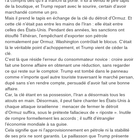
l'a compris dès qu'il a franchi la porte.
Il lui a vendu le pire tapis
de la boutique, et Trump repart avec le sourire, certain d'avoir
marchandé comme un pro.
Mais il prend le tapis en échange de la clé du détroit d'Ormuz.
Et
cette clé n'était pas entre les mains de l'Iran : elle était entre
celles des États-Unis.
Pendant des années, les sanctions ont
étouffé Téhéran, l'empêchant d'exporter son pétrole
normalement par Ormuz.
Washington contrôlait le blocus.
C'était
là le véritable point d'achoppement, et Trump vient de céder la
clé.
C'est là que réside l'erreur du consommateur novice : croire avoir
fait une bonne affaire en obtenant une réduction, sans regarder
ce qui reste sur le comptoir.
Trump est tombé dans le panneau
comme n'importe quel autre touriste traversant le marché persan,
dupé sans s'en rendre compte, persuadé d'avoir fait une bonne
affaire.
Car, la clé étant en sa possession, l'Iran a désormais tous les
atouts en main.
Désormais, il peut faire chanter les États-Unis à
chaque attaque israélienne : menacer de fermer le détroit
d'Ormuz suffira, sous le prétexte fallacieux de « riposte ».
Inutile
de rompre formellement les accords ;
il suffit d'étrangler
l'économie mondiale à sa guise.
Cela signifie que ni l'approvisionnement en pétrole ni la stabilité
de ses prix ne sont garantis.
Le paillasson que Trump présente