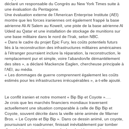
déclaré un responsable du Congrès au New York Times suite à
une évaluation du Pentagone.
Une évaluation externe de l'American Enterprise Institute (AEI)
montre que les forces iraniennes ont également frappé la base
aérienne Ali Al Salem au Koweït, une piste de la base aérienne Al
Udeid au Qatar et une installation de stockage de munitions sur
une base militaire dans le nord de l'Irak, selon NBC.
« Dans le cadre du projet Epic Fury, les coûts potentiels futurs
liés à la reconstruction des infrastructures militaires américaines
à l'étranger pourraient inclure la réparation, la reconstruction, le
remplacement pur et simple, voire l'abandon/le démantèlement
des sites », a déclaré Mackenzie Eaglen, chercheuse principale à
l'AEI, au média.
« Les dommages de guerre comprennent également les coûts
estimés pour les infrastructures irrécupérables », a-t-elle ajouté.
Le conflit iranien et notre moment « Bip Bip et Coyote ».....
Je crois que les marchés financiers mondiaux traversent
actuellement une situation comparable à celle de Bip Bip et
Coyote, souvent décrite dans la vieille série animée de Warner
Bros.
« Le Coyote et Bip Bip ». Dans ce dessin animé, un coyote,
poursuivant un roadrunner, finissait inévitablement par tomber