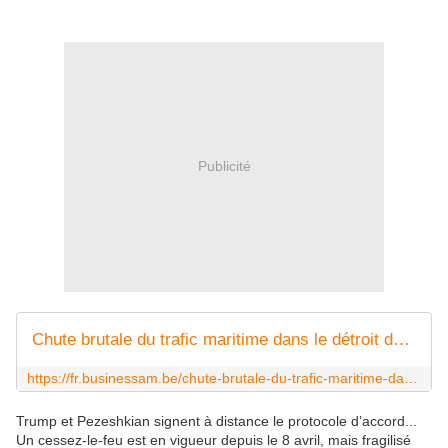
Publicité
Chute brutale du trafic maritime dans le détroit de Bab el-Mandeb après les attaques des Houthis
https://fr.businessam.be/chute-brutale-du-trafic-maritime-dans-le-detroit-de-bab-el-mandeb-apres-les-attaques-des-houthis/
Trump et Pezeshkian signent à distance le protocole d’accord...
Un cessez-le-feu est en vigueur depuis le 8 avril, mais fragilisé