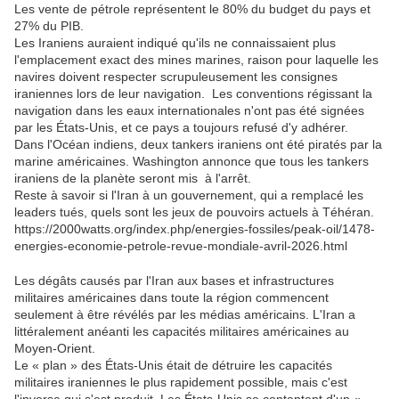
Les vente de pétrole représentent le 80% du budget du pays et
27% du PIB.
Les Iraniens auraient indiqué qu'ils ne connaissaient plus
l'emplacement exact des mines marines, raison pour laquelle les
navires doivent respecter scrupuleusement les consignes
iraniennes lors de leur navigation. Les conventions régissant la
navigation dans les eaux internationales n'ont pas été signées
par les États-Unis, et ce pays a toujours refusé d'y adhérer.
Dans l'Océan indiens, deux tankers iraniens ont été piratés par la
marine américaines. Washington annonce que tous les tankers
iraniens de la planète seront mis à l'arrêt.
Reste à savoir si l'Iran à un gouvernement, qui a remplacé les
leaders tués, quels sont les jeux de pouvoirs actuels à Téhéran.
https://2000watts.org/index.php/energies-fossiles/peak-oil/1478-
energies-economie-petrole-revue-mondiale-avril-2026.html
Les dégâts causés par l'Iran aux bases et infrastructures
militaires américaines dans toute la région commencent
seulement à être révélés par les médias américains. L'Iran a
littéralement anéanti les capacités militaires américaines au
Moyen-Orient.
Le « plan » des États-Unis était de détruire les capacités
militaires iraniennes le plus rapidement possible, mais c'est