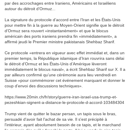
par des accrochages entre Iraniens, Américains et Israéliens
autour du détroit d’Ormuz...
La signature du protocole d’accord entre l’Iran et les États-Unis
pour mettre fin à la guerre au Moyen-Orient signifie que le détroit
d’Ormuz sera rouvert «instantanément» et que le blocus
américain des ports iraniens prendra fin «immédiatement», a
affirmé jeudi le Premier ministre pakistanais Shehbaz Sharif.
Ce protocole «entrera en vigueur avec effet immédiat et, dans un
premier temps, la République islamique d’Iran rouvrira sans délai
le détroit d’Ormuz et les États-Unis d’Amérique lèveront
immédiatement le blocus naval», a écrit Shehbaz Sharif sur X. Il a
par ailleurs confirmé qu’une cérémonie aura lieu vendredi en
Suisse «pour commémorer cet événement marquant et donner le
coup d’envoi des discussions techniques».
https://www.20min.ch/fr/story/guerre-iran-israel-usa-trump-et-
pezeshkian-signent-a-distance-le-protocole-d-accord-103484304
Trump vient de quitter le bazar persan, un tapis sous le bras,
persuadé d'avoir fait l'achat de sa vie.
Il s'est précipité à
l'intérieur, ayant absolument besoin de ce tapis, et le marchand