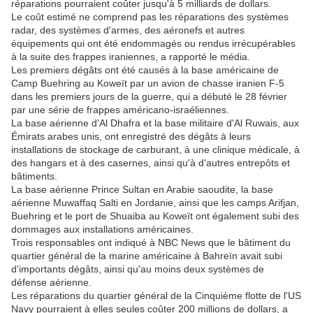
réparations pourraient coûter jusqu'à 5 milliards de dollars.
Le coût estimé ne comprend pas les réparations des systèmes
radar, des systèmes d'armes, des aéronefs et autres
équipements qui ont été endommagés ou rendus irrécupérables
à la suite des frappes iraniennes, a rapporté le média.
Les premiers dégâts ont été causés à la base américaine de
Camp Buehring au Koweït par un avion de chasse iranien F-5
dans les premiers jours de la guerre, qui a débuté le 28 février
par une série de frappes américano-israéliennes.
La base aérienne d'Al Dhafra et la base militaire d'Al Ruwais, aux
Émirats arabes unis, ont enregistré des dégâts à leurs
installations de stockage de carburant, à une clinique médicale, à
des hangars et à des casernes, ainsi qu'à d'autres entrepôts et
bâtiments.
La base aérienne Prince Sultan en Arabie saoudite, la base
aérienne Muwaffaq Salti en Jordanie, ainsi que les camps Arifjan,
Buehring et le port de Shuaiba au Koweït ont également subi des
dommages aux installations américaines.
Trois responsables ont indiqué à NBC News que le bâtiment du
quartier général de la marine américaine à Bahreïn avait subi
d'importants dégâts, ainsi qu'au moins deux systèmes de
défense aérienne.
Les réparations du quartier général de la Cinquième flotte de l'US
Navy pourraient à elles seules coûter 200 millions de dollars, a