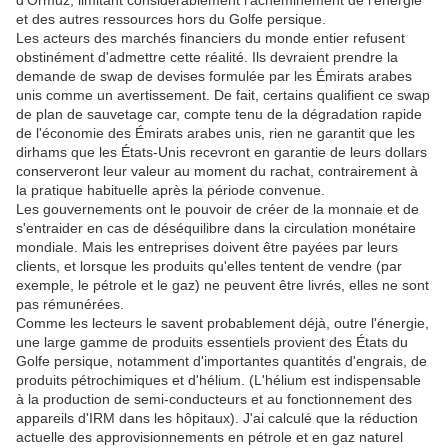
d'Ormuz, limitant considérablement l'acheminement de l'énergie
et des autres ressources hors du Golfe persique.
Les acteurs des marchés financiers du monde entier refusent
obstinément d'admettre cette réalité.
Ils devraient prendre la
demande de swap de devises formulée par les Émirats arabes
unis comme un avertissement.
De fait, certains qualifient ce swap
de plan de sauvetage car, compte tenu de la dégradation rapide
de l'économie des Émirats arabes unis, rien ne garantit que les
dirhams que les États-Unis recevront en garantie de leurs dollars
conserveront leur valeur au moment du rachat, contrairement à
la pratique habituelle après la période convenue.
Les gouvernements ont le pouvoir de créer de la monnaie et de
s'entraider en cas de déséquilibre dans la circulation monétaire
mondiale.
Mais les entreprises doivent être payées par leurs
clients, et lorsque les produits qu'elles tentent de vendre (par
exemple, le pétrole et le gaz) ne peuvent être livrés, elles ne sont
pas rémunérées.
Comme les lecteurs le savent probablement déjà, outre l'énergie,
une large gamme de produits essentiels provient des États du
Golfe persique, notamment d'importantes quantités d'engrais, de
produits pétrochimiques et d'hélium.
(L'hélium est indispensable
à la production de semi-conducteurs et au fonctionnement des
appareils d'IRM dans les hôpitaux).
J'ai calculé que la réduction
actuelle des approvisionnements en pétrole et en gaz naturel