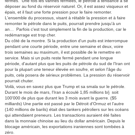
fermés.
Une
fois
les
vannes
fermées
,
le
pétrole
a
tendance
à
se
déposer
au
fond
du
réservoir naturel
.
Or
,
il
est
assez
visqueux
et
épais
,
et
il
faut
une
forte
pression
pour
le
faire
remonter
.
L'ensemble
du
processus,
visant
à
rétablir
la
pression
et
à
faire
remonter
le
pétrole
dans
le
puits,
pourrait
prendre
jusqu'à
un
an
… Parfois c
'est
tout
simplement
la
fin
de
la
production
,
car
le
redémarrage est trop cher.
Du côté de la montre.
Si la production d'un puits est interrompue
pendant une courte période, entre une semaine et deux, voire
trois semaines au maximum, il est possible de le remettre en
service.
Mais
si
un
puits
reste
fermé
pendant
une
longue
période,
d'autant
plus
que
les
puits
de
pétrole
du
sud
de
l'Iran
ont
pour
la
plupart
une
teneur
élevée
en
soufre
,
et
selon
l'âge
du
puits
,
cela
posera
de
sérieux
problèmes
.
La
pression
du
réservoir
pourrait
chuter
.
Voilà, vous en savez plus que Trump et sa smala sur le pétrole.
Durant le mois de mars, l'Iran a écoulé 1,85 millions b/j soit
100'000 de plus que durant les 3 mois avant la guerre. ($5
milliards) Une partie est passé par le Détroit d'Ormuz et l'autre
(140 millions de barils) était des tankers pétroliers sur les océans
qui attendaient preneurs. Les transactions auraient été faites
dans la monnaie chinoise au lieu du dollar américain. Depuis le
blocage américain, les exportations iraniennes sont tombées à
zéro.