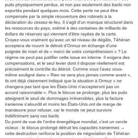
puits physiquement perdus, et non pas seulement des barils non
exportés pendant quelques mois.
Cette perte ne peut être
compensée par la simple réouverture des robinets à la
déclaration du cessez-le-feu.
Il s'agit d'un manque structurel dans
les ressources du pays, estimé à des centaines de milliards de
dollars de réserves qui viennent d'être rayées de la carte.
Croyez-vous vraiment qu'avec un tel niveau de dégâts, Téhéran
acceptera de rouvrir le détroit d'Ormuz en échange d'une
poignée de main et de « merci de votre compréhension » ?
Le
régime ne peut pas justifier cette issue en interne.
Il exigera des
compensations, et le seul levier dont il dispose réellement est
précisément le contrôle du détroit.
Comme vous l'avez vous-
même souligné dans « Rien ne sera plus jamais comme avant »,
ils ont déjà clairement indiqué que la situation à Ormuz « ne
changera pas tant que les États-Unis n'accepteront pas un
accord raisonnable ».
Plus le blocus se prolonge, plus les puits
atteignent le seuil de dommages irréversibles, plus la facture
iranienne s'alourdit et moins les États-Unis ont de marge de
manœuvre pour refuser, car le monde ne peut survivre
indéfiniment sans ces barils
Du point de vue de l'ordre énergétique mondial, c'est un cercle
vicieux : le blocus prolongé détruit les capacités iraniennes →
cette destruction renforce la position de négociation de Téhéran