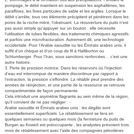
pompage, le débit maintient en suspension les asphaltènes, les
paraffines, les fines particules de sable et les argiles.
Lorsque le
débit s’arrête, tous ces éléments précipitent et pénètrent dans les
pores de la roche-mère, l’obstruant.
La réouverture du puits n’est
pas aussi simple qu’appuyer sur un bouton : elle nécessite
l’utilisation de tubes flexibles, des traitements chimiques agressifs
et parfois une microfracturation.
Autrement dit, une technologie
occidentale.
Pour l’Arabie saoudite ou les Émirats arabes unis, il
suffit d’un chèque et d’un coup de fil à Halliburton ou
Schlumberger.
Pour l’Iran, sous sanctions renforcées… c’est une
autre histoire.
3. Perte de pression motrice.
Dans les réservoirs où l’injection
d’eau est interrompue de manière discontinue par rapport à
l’extraction, la pression s’effondre.
La rétablir peut prendre des
années de réinjection, et une partie de la ressource se retrouve
compartimentée de façon permanente.
Cela introduit une asymétrie flagrante au sein même de la région,
qu'il convient de ne pas négliger : -
Arabie saoudite et Émirats arabes unis : les dégâts sont
essentiellement superficiels.
Le rétablissement se fera en
quelques semaines ou quelques mois (la fermeture du puits de
Burgan au Koweït est préoccupante ; les analystes prévoient trois
mois de rétablissement avec l'aide des compagnies pétrolières