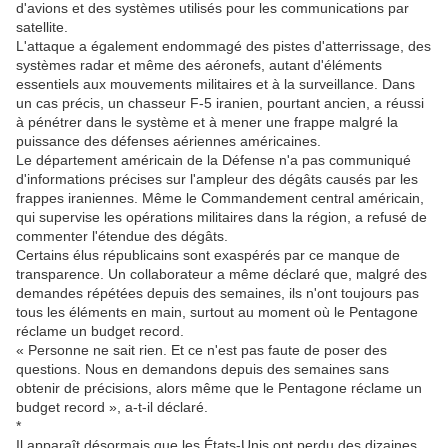
d'avions et des systèmes utilisés pour les communications par
satellite.
L'attaque a également endommagé des pistes d'atterrissage, des
systèmes radar et même des aéronefs, autant d'éléments
essentiels aux mouvements militaires et à la surveillance. Dans
un cas précis, un chasseur F-5 iranien, pourtant ancien, a réussi
à pénétrer dans le système et à mener une frappe malgré la
puissance des défenses aériennes américaines.
Le département américain de la Défense n'a pas communiqué
d'informations précises sur l'ampleur des dégâts causés par les
frappes iraniennes. Même le Commandement central américain,
qui supervise les opérations militaires dans la région, a refusé de
commenter l'étendue des dégâts.
Certains élus républicains sont exaspérés par ce manque de
transparence. Un collaborateur a même déclaré que, malgré des
demandes répétées depuis des semaines, ils n'ont toujours pas
tous les éléments en main, surtout au moment où le Pentagone
réclame un budget record.
« Personne ne sait rien. Et ce n'est pas faute de poser des
questions. Nous en demandons depuis des semaines sans
obtenir de précisions, alors même que le Pentagone réclame un
budget record », a-t-il déclaré.
*
Il apparaît désormais que les États-Unis ont perdu des dizaines