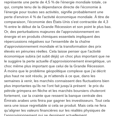
représente une perte de 4,5 % de l'énergie mondiale totale, ce
qui, compte tenu de la dépendance directe de l'économie à
l'énergie pour toutes ses activités, signifie probablement une
perte d'environ 4 % de l'activité économique mondiale.
À titre de
comparaison, l'économie des États-Unis s'est contractée de 4,3
% entre le début de la Grande Récession et son point le plus bas.
Or, des perturbations majeures de l'approvisionnement en
énergie et en produits chimiques essentiels impliquent des
répercussions négatives sur l'ensemble de la chaîne
d'approvisionnement mondiale et la transformation des prix
élevés en pénuries réelles.
Cela laisse penser que l'activité
économique subira (et subit déjà) un choc plus important que ne
le suggère la perte actuelle d'approvisionnement énergétique, un
choc même plus important que celui de la Grande Récession.
À moins que le problème géopolitique complexe que j'ai décrit
plus haut ne soit résolu, je m'attends à ce que, dans les
semaines à venir, les marchés connaissent des fluctuations bien
plus importantes qu'ils ne l'ont fait jusqu'à présent : le prix du
pétrole grimpera en flèche et les marchés boursiers chuteront
fortement, car la crainte que ressent la banque centrale des
Émirats arabes unis finira par gagner les investisseurs.
Tout cela
sera une issue regrettable si cela se produit.
Mais cela ne fera
qu'aligner les valeurs financières sur les réalités physiques de
l'approvisionnement qui se dessinent actuellement.