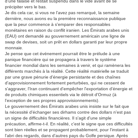
d'une falaise et restait suspendu dans le vide avant de se
précipiter vers le bas.
Je dis cela car, si vous ne l'avez pas remarqué, la semaine
dernière, nous avons eu la première reconnaissance publique
que la peur commence à s'emparer des responsables
monétaires en raison du conflit iranien.
Les Émirats arabes unis
(EAU) ont demandé au gouvernement américain une ligne de
swap de devises, soit un prêt en dollars garanti par leur propre
monnaie.
Je pense que cet événement pourrait être le prélude à une
panique financière qui se propagera à travers le système
financier mondial dans les semaines à venir, et qui ramènera les
différents marchés à la réalité.
Cette réalité matérielle se traduit
par une grave pénurie d'énergie persistante et des chaînes
d'approvisionnement fortement perturbées, qui ne cessent de
s'aggraver, l'Iran continuant d'empêcher l'exportation d'énergie et
de produits chimiques essentiels via le détroit d'Ormuz (à
l'exception de ses propres approvisionnements).
Le gouvernement des Émirats arabes unis insiste sur le fait que
la nécessité d'échanger ses dirhams contre des dollars n'est pas
un signe de difficultés financières.
Il s'agit d'une simple
précaution, affirme-t-il.
En réalité, c'est le signe que ces difficultés
sont bien réelles et se propagent probablement, pour l'instant à
l'abri des regards, dans d'autres pays du Golfe persique.
Après