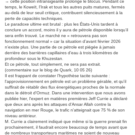
→ cette position intransigeante prolonge le blocus.
Pendant ce
temps, le Koweït, l'Irak et tous les autres puits matures, fermés
au-delà de leur seuil critique, contribuent silencieusement à la
perte de capacités techniques.
Le paradoxe ultime est brutal : plus les États-Unis tardent à
conclure un accord, moins il y aura de pétrole disponible lorsqu’il
sera enfin trouvé.
Le marché ne « retrouvera pas son
fonctionnement normal » car la situation d’avant février 2026
n’existe plus.
Une partie de ce pétrole est piégée à jamais
derrière des barrières capillaires d’eau à trois kilomètres de
profondeur sous le Khuzestan.
Et ce pétrole, tout simplement, ne sera pas extrait.
(commentaire sur le blog de Quark, 10 05 26)
Il est frappant de constater l'hypothèse tacite suivante :
l'approvisionnement en pétrole est un problème gérable, et qu'il
suffirait de rétablir des flux énergétiques proches de la normale
dans le détroit d'Ormuz. Dans une intervention que nous avons
publiée hier, l'expert en matières premières Jeff Currie a déclaré
que deux ans après les attaques d'Ansar Allah contre la
navigation en mer Rouge, le trafic n'atteignait que 75 % de son
niveau antérieur.
M. Currie a clairement indiqué que même si la guerre prenait fin
prochainement, il faudrait encore beaucoup de temps avant que
de nombreux transporteurs maritimes ne soient de nouveau