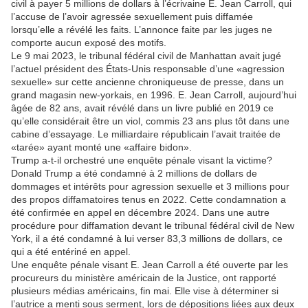
civil à payer 5 millions de dollars à l’écrivaine E. Jean Carroll, qui
l’accuse de l’avoir agressée sexuellement puis diffamée
lorsqu’elle a révélé les faits. L’annonce faite par les juges ne
comporte aucun exposé des motifs.
Le 9 mai 2023, le tribunal fédéral civil de Manhattan avait jugé
l’actuel président des États-Unis responsable d’une «agression
sexuelle» sur cette ancienne chroniqueuse de presse, dans un
grand magasin new-yorkais, en 1996. E. Jean Carroll, aujourd’hui
âgée de 82 ans, avait révélé dans un livre publié en 2019 ce
qu’elle considérait être un viol, commis 23 ans plus tôt dans une
cabine d’essayage. Le milliardaire républicain l’avait traitée de
«tarée» ayant monté une «affaire bidon».
Trump a-t-il orchestré une enquête pénale visant la victime?
Donald Trump a été condamné à 2 millions de dollars de
dommages et intérêts pour agression sexuelle et 3 millions pour
des propos diffamatoires tenus en 2022. Cette condamnation a
été confirmée en appel en décembre 2024. Dans une autre
procédure pour diffamation devant le tribunal fédéral civil de New
York, il a été condamné à lui verser 83,3 millions de dollars, ce
qui a été entériné en appel.
Une enquête pénale visant E. Jean Carroll a été ouverte par les
procureurs du ministère américain de la Justice, ont rapporté
plusieurs médias américains, fin mai. Elle vise à déterminer si
l’autrice a menti sous serment, lors de dépositions liées aux deux