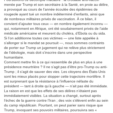
menée par Trump et son secrétaire à la Santé, en proie au délire,
a provoqué au cours de l’année écoulée des épidémies de
rougeole ayant tué un nombre indéterminé d’enfants, ainsi que
de nombreux militaires privés de vaccination.
À ce bilan, il
convient d’ajouter tous ceux — en nombre également inconnu —
qui, notamment en Afrique, ont été soudainement privés de l’aide
médicale américaine et meurent du choléra, d’Ebola ou du sida.
Si l’on additionne toutes ces victimes — une liste appelée à
s’allonger si le mandat se poursuit —, nous sommes contraints
de porter sur Trump un jugement qui ne relève plus strictement
de l’idéologie, mais doit s’inscrire dans une perspective
humanitaire.
Comment mettre fin à ce qui ressemble de plus en plus à une
présidence meurtrière ?
Il ne s’agit pas d’être pro-Trump ou anti-
Trump ;
il s’agit de sauver des vies.
Les citoyens des États-Unis
sont les mieux placés pour stopper cette trajectoire mortifère.
Il
est surprenant que la résistance à l’influence néfaste du
président — tant à droite qu’à gauche — n’ait pas été immédiate.
La raison en est que les effets de ses délires n’étaient pas
immédiatement visibles.
La situation a changé, surtout après
l’échec de la guerre contre l’Iran ;
des voix s’élèvent enfin au sein
du camp républicain.
Pourtant, on peut parier sans risque que
Trump, invoquant ses pouvoirs militaires, poursuivra ses «