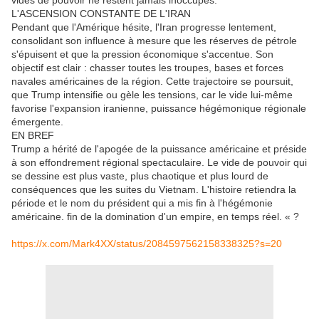
vides de pouvoir ne restent jamais inoccupés.
L'ASCENSION CONSTANTE DE L'IRAN
Pendant que l'Amérique hésite, l'Iran progresse lentement,
consolidant son influence à mesure que les réserves de pétrole
s'épuisent et que la pression économique s'accentue. Son
objectif est clair : chasser toutes les troupes, bases et forces
navales américaines de la région. Cette trajectoire se poursuit,
que Trump intensifie ou gèle les tensions, car le vide lui-même
favorise l'expansion iranienne, puissance hégémonique régionale
émergente.
EN BREF
Trump a hérité de l'apogée de la puissance américaine et préside
à son effondrement régional spectaculaire. Le vide de pouvoir qui
se dessine est plus vaste, plus chaotique et plus lourd de
conséquences que les suites du Vietnam. L'histoire retiendra la
période et le nom du président qui a mis fin à l'hégémonie
américaine.
fin de la domination d'un empire, en temps réel. « ?
https://x.com/Mark4XX/status/2084597562158338325?s=20