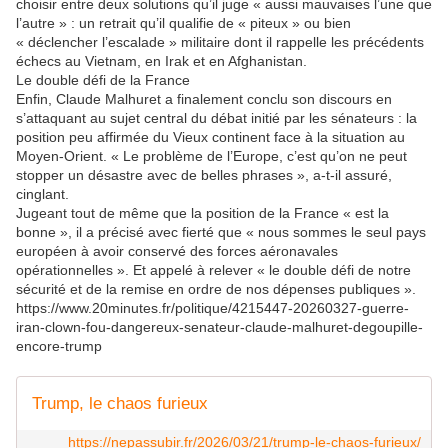
choisir entre deux solutions qu’il juge « aussi mauvaises l’une que
l’autre » : un retrait qu’il qualifie de « piteux » ou bien
« déclencher l’escalade » militaire dont il rappelle les précédents
échecs au Vietnam, en Irak et en Afghanistan.
Le double défi de la France
Enfin, Claude Malhuret a finalement conclu son discours en
s’attaquant au sujet central du débat initié par les sénateurs : la
position peu affirmée du Vieux continent face à la situation au
Moyen-Orient. « Le problème de l’Europe, c’est qu’on ne peut
stopper un désastre avec de belles phrases », a-t-il assuré,
cinglant.
Jugeant tout de même que la position de la France « est la
bonne », il a précisé avec fierté que « nous sommes le seul pays
européen à avoir conservé des forces aéronavales
opérationnelles ». Et appelé à relever « le double défi de notre
sécurité et de la remise en ordre de nos dépenses publiques ».
https://www.20minutes.fr/politique/4215447-20260327-guerre-
iran-clown-fou-dangereux-senateur-claude-malhuret-degoupille-
encore-trump
Trump, le chaos furieux
https://nepassubir.fr/2026/03/21/trump-le-chaos-furieux/