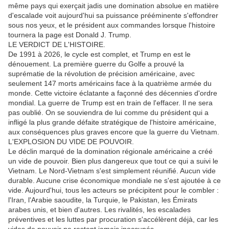
même pays qui exerçait jadis une domination absolue en matière
d'escalade voit aujourd'hui sa puissance prééminente s'effondrer
sous nos yeux, et le président aux commandes lorsque l'histoire
tournera la page est Donald J. Trump.
LE VERDICT DE L'HISTOIRE.
De 1991 à 2026, le cycle est complet, et Trump en est le
dénouement. La première guerre du Golfe a prouvé la
suprématie de la révolution de précision américaine, avec
seulement 147 morts américains face à la quatrième armée du
monde. Cette victoire éclatante a façonné des décennies d'ordre
mondial. La guerre de Trump est en train de l'effacer. Il ne sera
pas oublié. On se souviendra de lui comme du président qui a
infligé la plus grande défaite stratégique de l'histoire américaine,
aux conséquences plus graves encore que la guerre du Vietnam.
L'EXPLOSION DU VIDE DE POUVOIR.
Le déclin marqué de la domination régionale américaine a créé
un vide de pouvoir. Bien plus dangereux que tout ce qui a suivi le
Vietnam. Le Nord-Vietnam s'est simplement réunifié. Aucun vide
durable. Aucune crise économique mondiale ne s'est ajoutée à ce
vide. Aujourd'hui, tous les acteurs se précipitent pour le combler :
l'Iran, l'Arabie saoudite, la Turquie, le Pakistan, les Émirats
arabes unis, et bien d'autres. Les rivalités, les escalades
préventives et les luttes par procuration s'accélèrent déjà, car les