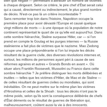
bien que négatif — permettant d'attribuer un nombre de victimes
à chaque dirigeant.
Selon ce critère, le pire chef d'État serait celui
qui a causé, directement ou indirectement, le plus grand nombre
de décès.
N'est-ce pas là un critère incontestable ?
Sans remonter trop loin dans l'histoire, Napoléon occupe la
première place pour avoir dévasté l'Europe et causé quelque
vingt millions de morts — à une époque où la population de notre
continent représentait le quart de ce qu'elle est aujourd'hui.
Dans
cette sombre hiérarchie, Staline surpasse Hitler, car — si l'on
prend en compte le Goulag et les purges internes — la Russie
stalinienne a fait plus de victimes que le nazisme.
Mao Zedong
occupe une place prépondérante si l'on lui impute les décès
résultant de la guerre civile, des diverses révolutions internes et,
surtout, les millions de personnes ayant péri à cause de ses
réformes agraires et autres « Grands Bonds en avant ».
Où
situer alors Franklin Roosevelt, Mussolini ou Franco dans cette
sombre hiérarchie ?
Je préfère distinguer les morts délibérées et
inutiles — telles que les victimes d'Hitler, de Mao et de Staline —
de celles résultant de guerres civiles ou mondiales, qui sont
inévitables.
On ne peut mettre sur le même plan les victimes
d'Hiroshima et celles de la Shoah : tous les décès n'ont pas le
même poids, selon qu'ils sont la conséquence délibérée de chefs
d'État déments ou le résultat de guerres de libération qui,
malheureusement, coûtent aussi la vie à des innocents.