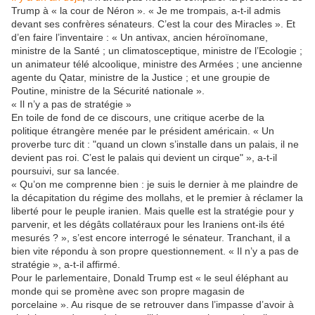
Trump à « la cour de Néron ». « Je me trompais, a-t-il admis
devant ses confrères sénateurs. C’est la cour des Miracles ». Et
d’en faire l’inventaire : « Un antivax, ancien héroïnomane,
ministre de la Santé ; un climatosceptique, ministre de l’Ecologie ;
un animateur télé alcoolique, ministre des Armées ; une ancienne
agente du Qatar, ministre de la Justice ; et une groupie de
Poutine, ministre de la Sécurité nationale ».
« Il n’y a pas de stratégie »
En toile de fond de ce discours, une critique acerbe de la
politique étrangère menée par le président américain. « Un
proverbe turc dit : "quand un clown s’installe dans un palais, il ne
devient pas roi. C’est le palais qui devient un cirque" », a-t-il
poursuivi, sur sa lancée.
« Qu’on me comprenne bien : je suis le dernier à me plaindre de
la décapitation du régime des mollahs, et le premier à réclamer la
liberté pour le peuple iranien. Mais quelle est la stratégie pour y
parvenir, et les dégâts collatéraux pour les Iraniens ont-ils été
mesurés ? », s’est encore interrogé le sénateur. Tranchant, il a
bien vite répondu à son propre questionnement. « Il n’y a pas de
stratégie », a-t-il affirmé.
Pour le parlementaire, Donald Trump est « le seul éléphant au
monde qui se promène avec son propre magasin de
porcelaine ». Au risque de se retrouver dans l’impasse d’avoir à