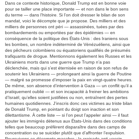
Dans ce contexte historique, Donald Trump est en bonne voie
pour se tailler une place importante — et non dans le bon sens
du terme — dans l'histoire.
Si l'on doit dresser le bilan de son
mandat, voici le décompte que je propose.
Des milliers et des
milliers de personnes ont péri — assassinées, tuées par des
bombardements ou emportées par des épidémies — en
conséquence de la politique des États-Unis : des Iraniens sous
les bombes, un nombre indéterminé de Vénézuéliens, ainsi que
des pêcheurs colombiens ou équatoriens qualifiés de présumés
trafiquants de drogue.
Mentionnons également les Russes et les
Ukrainiens morts dans une guerre que Trump n’a pas
déclenchée, mais qui s’est éternisée en raison de son refus de
soutenir les Ukrainiens — prolongeant ainsi la guerre de Poutine
— malgré sa promesse d’imposer la paix en vingt-quatre heures.
De même, son absence d’intervention à Gaza — un conflit qu’il a
pratiquement oublié — et son incapacité à freiner les ambitions
d’Israël, qu’elles soient justifiées ou non, entraînent des pertes
humaines quotidiennes.
J’inscris donc ces victimes au triste bilan
de Donald Trump, en pointant du doigt son inaction et son
dilettantisme.
À cette liste — si l’on peut l’appeler ainsi — il faut
ajouter les immigrés détenus aux États-Unis dans des conditions
telles que beaucoup préfèrent disparaître dans des camps de
concentration ou se suicider plutôt que d’affronter l’expulsion.
Poursuivons ce décompte macabre : la croisade anti-vaccin