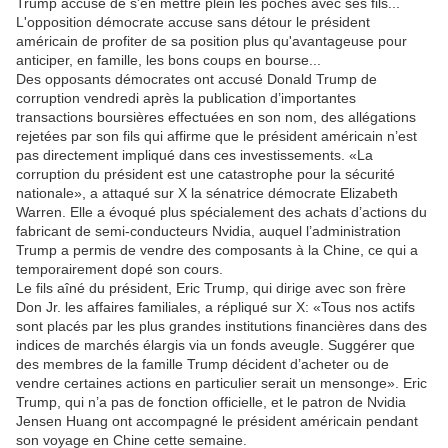
Trump accusé de s'en mettre plein les poches avec ses fils...
L'opposition démocrate accuse sans détour le président
américain de profiter de sa position plus qu'avantageuse pour
anticiper, en famille, les bons coups en bourse...
Des opposants démocrates ont accusé Donald Trump de
corruption vendredi après la publication d’importantes
transactions boursières effectuées en son nom, des allégations
rejetées par son fils qui affirme que le président américain n’est
pas directement impliqué dans ces investissements. «La
corruption du président est une catastrophe pour la sécurité
nationale», a attaqué sur X la sénatrice démocrate Elizabeth
Warren. Elle a évoqué plus spécialement des achats d’actions du
fabricant de semi-conducteurs Nvidia, auquel l’administration
Trump a permis de vendre des composants à la Chine, ce qui a
temporairement dopé son cours.
Le fils aîné du président, Eric Trump, qui dirige avec son frère
Don Jr. les affaires familiales, a répliqué sur X: «Tous nos actifs
sont placés par les plus grandes institutions financières dans des
indices de marchés élargis via un fonds aveugle. Suggérer que
des membres de la famille Trump décident d’acheter ou de
vendre certaines actions en particulier serait un mensonge». Eric
Trump, qui n’a pas de fonction officielle, et le patron de Nvidia
Jensen Huang ont accompagné le président américain pendant
son voyage en Chine cette semaine.