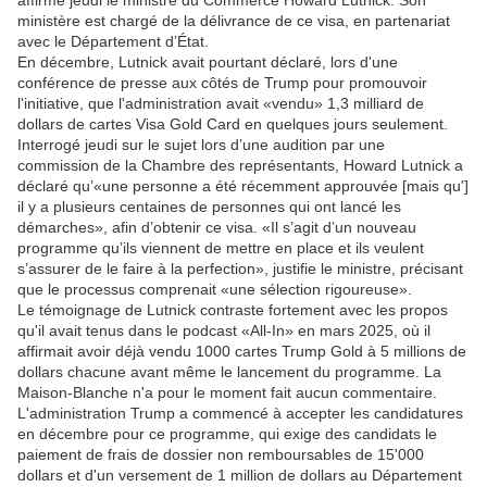
ministère est chargé de la délivrance de ce visa, en partenariat
avec le Département d’État.
En décembre, Lutnick avait pourtant déclaré, lors d'une
conférence de presse aux côtés de Trump pour promouvoir
l'initiative, que l'administration avait «vendu» 1,3 milliard de
dollars de cartes Visa Gold Card en quelques jours seulement.
Interrogé jeudi sur le sujet lors d’une audition par une
commission de la Chambre des représentants, Howard Lutnick a
déclaré qu’«une personne a été récemment approuvée [mais qu']
il y a plusieurs centaines de personnes qui ont lancé les
démarches», afin d’obtenir ce visa. «Il s’agit d’un nouveau
programme qu’ils viennent de mettre en place et ils veulent
s’assurer de le faire à la perfection», justifie le ministre, précisant
que le processus comprenait «une sélection rigoureuse».
Le témoignage de Lutnick contraste fortement avec les propos
qu'il avait tenus dans le podcast «All-In» en mars 2025, où il
affirmait avoir déjà vendu 1000 cartes Trump Gold à 5 millions de
dollars chacune avant même le lancement du programme. La
Maison-Blanche n'a pour le moment fait aucun commentaire.
L'administration Trump a commencé à accepter les candidatures
en décembre pour ce programme, qui exige des candidats le
paiement de frais de dossier non remboursables de 15'000
dollars et d'un versement de 1 million de dollars au Département