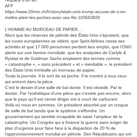
l’espace d’un an.
AFP
https://www.20min.ch/fr/story/etats-unis-trump-accuse-de-s-en-
mettre-plein-les-poches-avec-ses-fils-103563820
L'HOMME AU MORCEAU DE PAPIER....
Alors que les réserves de pétrole des États-Unis s'épuisent, que
les cuves européennes se vident, que Spirit Airlines cesse ses
activités et que 17 000 personnes perdent leur emploi, que l'ONU
alerte sur une famine mondiale, que les analystes de Carlyle &
Rystad et de Goldman Sachs emploient des termes comme
« catastrophe », « sans précédent » et « inévitable », le président
des États-Unis trimballe un morceau de papier.
Toute la journée.
Il le sort de sa poche.
Il le montre à tous ceux
qui entrent dans la pièce.
C'est le dessin d'une salle de bal dorée.
Il est obsédé.
Par le
dessin.
Par l'esthétique d'une pièce qui n'existe pas encore, alors
que le pays qu'il est censé diriger est à court de carburant.
Voilà où nous en sommes.
Un président absorbé par un croquis
de salle de bal tandis que le système s'effondre.
Un
gouvernement qui semble incapable de saisir l'ampleur de la
catastrophe.
Un Congrès qui a financé la guerre sans exiger de
plan d'urgence pour faire face à la disparition de 20 % de
l'approvisionnement mondial en pétrole.
Des Républicains qui ont