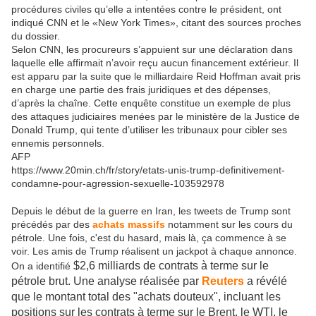
procédures civiles qu’elle a intentées contre le président, ont
indiqué CNN et le «New York Times», citant des sources proches
du dossier.
Selon CNN, les procureurs s’appuient sur une déclaration dans
laquelle elle affirmait n’avoir reçu aucun financement extérieur. Il
est apparu par la suite que le milliardaire Reid Hoffman avait pris
en charge une partie des frais juridiques et des dépenses,
d’après la chaîne. Cette enquête constitue un exemple de plus
des attaques judiciaires menées par le ministère de la Justice de
Donald Trump, qui tente d’utiliser les tribunaux pour cibler ses
ennemis personnels.
AFP
https://www.20min.ch/fr/story/etats-unis-trump-definitivement-
condamne-pour-agression-sexuelle-103592978
Depuis le début de la guerre en Iran, les tweets de Trump sont
précédés par des
achats massifs
notamment sur les cours du
pétrole. Une fois, c'est du hasard, mais là, ça commence à se
voir. Les amis de Trump réalisent un jackpot à chaque annonce.
$2,6 milliards de contrats à terme sur le
On a identifié
pétrole brut. Une analyse réalisée par
Reuters
a révélé
que le montant total des "achats douteux", incluant les
positions sur les contrats à terme sur le Brent, le WTI, le