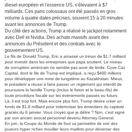
diesel européen et l'essence US, s'élevaient à $7
milliards. Ces paris colossaux ont été passés en gros
volume à quatre dates précises, souvent 15 à 20 minutes
avant les annonces de Trump.
Du côté des actions, Trump a réalisé le jackpot notamment
avec Dell et Nvidia. Des achats massifs avant des
annonces du Président et des contrats avec le
gouvernement US.
Le fils de Donald Trump, Eric a amassé un trésor de $1,7 milliard
pour investir dans les entreprises que papa soutient. Le niveau
de corruption américain ne semble pas avoir de limite. Cove Caz
Capital, dont le fils de Trump est impliqué, a reçu $400 millions
pour développer une mine de tungstène au Kazakhstan. Mieux,
le président a réussi à faire passer un règlement qui interdit de
poursuivre la famille Trump (inclus le fiston et le beau-fils) de
toute procédure fiscale sur les événements passés ou futurs.
Là, il est trop fort. Mais encore plus fort, Trump désire créer un
fonds de $1,8 milliard pour indemniser les émeutiers du capitole
graciés du 6 janvier. Vous croyez que je délire ? Non, c'est signé
par son ancien avocat personnel devenu Attorney General.
En juin, la Coupe du Monde de foot va permettre de voir des
joueurs hyper riches mouiller leurs maillots pour déverser des