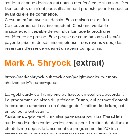
soutenu chaque décision qui nous a menés à cette situation.
Des
Démocrates qui n'ont pas suffisamment protesté pour l'empêcher
avant qu'elle ne commence.
C'est un enfant avec un dessin.
Et la maison est en feu.
Ce gouvernement est incompétent.
C'est une véritable
mascarade, incapable de voir plus loin que la prochaine
conférence de presse.
Et le peuple de cette nation va bientôt
payer le prix fort de son incompétence : des rayons vides, des
réservoirs d'essence vides et un avenir compromis.
Mark A. Shryock
(extrait)
https://markashryock.substack.com/p/eight-weeks-to-empty-
shelves-sixty?source=queue
La «gold card» de Trump vire au fiasco, un seul visa accordé...
Le programme de visas du président Trump, qui permet d'obtenir
la résidence américaine en échange de 1 million de dollars, est
un échec retentissant...
Seule une «gold card», un visa permanent pour les États-Unis
sur le modèle des cartes vertes vendu pour 1 million de dollars, a
été délivrée depuis le lancement du programme, fin 2025, a
affirmé jeudi le ministre du Commerce Howard Lutnick. Son