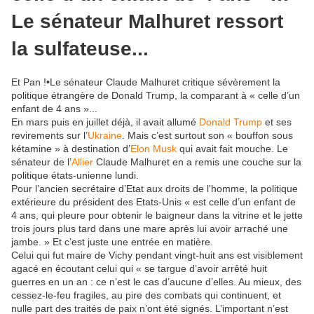
Le sénateur Malhuret ressort
la sulfateuse...
Et Pan !
•
Le sénateur Claude Malhuret critique sévèrement la
politique étrangère de Donald Trump, la comparant à « celle d’un
enfant de 4 ans »...
En mars puis en juillet déjà, il avait allumé
Donald Trump
et ses
revirements sur l’
Ukraine
. Mais c’est surtout son « bouffon sous
kétamine » à destination d’
Elon Musk
qui avait fait mouche. Le
sénateur de l’
Allier
Claude Malhuret en a remis une couche sur la
politique états-unienne lundi.
Pour l’ancien secrétaire d’Etat aux droits de l'homme, la politique
extérieure du président des Etats-Unis « est celle d’un enfant de
4 ans, qui pleure pour obtenir le baigneur dans la vitrine et le jette
trois jours plus tard dans une mare après lui avoir arraché une
jambe. » Et c’est juste une entrée en matière.
Celui qui fut maire de Vichy pendant vingt-huit ans est visiblement
agacé en écoutant celui qui « se targue d’avoir arrêté huit
guerres en un an : ce n’est le cas d’aucune d’elles. Au mieux, des
cessez-le-feu fragiles, au pire des combats qui continuent, et
nulle part des traités de paix n’ont été signés. L’important n’est