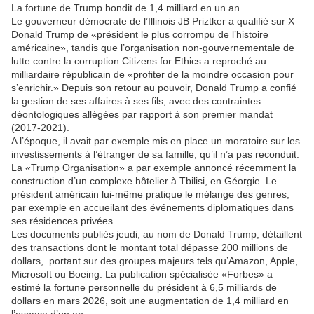
La fortune de Trump bondit de 1,4 milliard en un an
Le gouverneur démocrate de l’Illinois JB Priztker a qualifié sur X
Donald Trump de «président le plus corrompu de l’histoire
américaine», tandis que l’organisation non-gouvernementale de
lutte contre la corruption Citizens for Ethics a reproché au
milliardaire républicain de «profiter de la moindre occasion pour
s’enrichir.» Depuis son retour au pouvoir, Donald Trump a confié
la gestion de ses affaires à ses fils, avec des contraintes
déontologiques allégées par rapport à son premier mandat
(2017-2021).
A l’époque, il avait par exemple mis en place un moratoire sur les
investissements à l’étranger de sa famille, qu’il n’a pas reconduit.
La «Trump Organisation» a par exemple annoncé récemment la
construction d’un complexe hôtelier à Tbilisi, en Géorgie. Le
président américain lui-même pratique le mélange des genres,
par exemple en accueilant des événements diplomatiques dans
ses résidences privées.
Les documents publiés jeudi, au nom de Donald Trump, détaillent
des transactions dont le montant total dépasse 200 millions de
dollars, portant sur des groupes majeurs tels qu’Amazon, Apple,
Microsoft ou Boeing. La publication spécialisée «Forbes» a
estimé la fortune personnelle du président à 6,5 milliards de
dollars en mars 2026, soit une augmentation de 1,4 milliard en