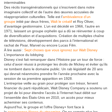
interminables
Des récits transgénérationnels qui s’inscrivent dans notre
imaginaire collectif et de l’autre des œuvres accusées de
réappropriation culturelles. Telle est l’
ambivalence d’un
groupe
initié par deux frères,
Walt le créatif
et Roy Oliver,
d'avantage gestionnaire. L’un est décédé en 1966, l’autre en
1971, laissant un groupe orphelin qui a dû se réinventer à coup
de diversification et d’acquisitions. Création de multiples chaîne
de télévisions, développement des parcs à l’international et
rachat de Pixar, Marvel ou encore Lucas Film.
À lire aussi :
Sept choses que vous ignorez sur Walt Disney
L’importance du lobbying
Disney s’est fait remarquer dans l’Histoire par un tour de force :
celui d’avoir réussi à prolonger les droits de Mickey et éviter qu’ils
ne tombent dans le domaine public. Un rab législatif de 20 ans
qui devrait néanmoins prendre fin l’année prochaine avec la
session de sa première apparition en 1928.
L’entreprise veille au grain pour protéger son trésor, fervent
financier du parti républicain, Walt Disney Company a soutenu un
projet de loi pour étendre l’accès à l’Internet haut débit sur
l’ensemble des États-Unis en 2010, un accès pour mieux
acheminer ses contenus.
Aujourd’hui, le groupe et l’offre Disney+ font face à
la
concurrence féroce du streaming.
On ne compte plus les