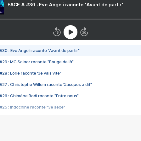
FACE A #30 : Eve Angeli raconte "Avant de partir"
#30 : Eve Angeli raconte "Avant de partir"
#29 : MC Solaar raconte "Bouge de là"
28 : Lorie raconte "Je vais vite"
#27 : Christophe Willem raconte "Jacques a dit"
#26 : Chimène Badi raconte "Entre nous"
#25 : Indochine raconte "3e sexe"
#24 : Zaho raconte "C'est chelou"
#23 : Patrick Bruel raconte "Au café des délices"
#22 : Kyo raconte "Le chemin"