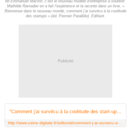
tel Emmanuel Macron, c’est le nouveau modèle d’entreprise à soutenir.
Mathilde Ramadier en a fait l’expérience et la raconte dans un livre, «
Bienvenue dans le nouveau monde, comment j’ai survécu à la coolitude
des startups » (éd. Premier Parallèle). Edifiant.
Publicité
"Comment j'ai survécu à la coolitude des start-up", ou l'envers du décor berlinois
http://www.usine-digitale.fr/editorial/comment-j-ai-survecu-a-la-coolitude-des-start-up-ou-l-envers-du-decor-berlinois.N503959