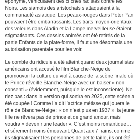
éponyme, véhiculaient des clichés racistes contre les
Noirs. Les siamois des aristochats s’attaquaient à la
communauté asiatique. Les peaux-rouges dans Peter Pan
pouvaient être embarrassants. Les traits moyen-orientaux
des voleurs dans Aladin et la Lampe merveilleuse étaient
stigmatisants. Ces dessins animés ont été retirés de la
partie Enfants de la plate-forme, il faut une désormais une
autorisation parentale pour les voir.
Le comble du ridicule a été atteint quand deux journalistes
américains ont accusé le film Blanche-Neige de
promouvoir la culture du viol à cause de la scène finale où
le Prince réveille Blanche-Neige avec un baiser « non
consenti » (évidemment, puisqu’elle est inconsciente). Ne
riez pas : dans la version qui sortira en 2025, cette scène a
été coupée ! Comme l’a dit l’actrice métisse qui jouera le
rôle de Blanche-Neige : « on n’est plus en 1937 », la jeune
fille ne rêvera pas de prince et de grand amour, mais
voudra « devenir une leader ». C’est moins romantique…
et sûrement moins émouvant. Quant aux 7 nains, comme
ils stigmatisaient les personnes de petite taille, ils ont été