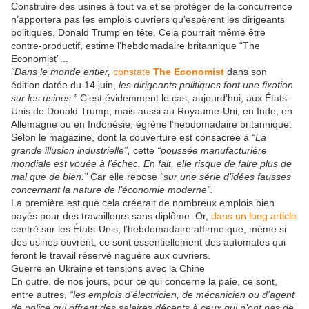
Construire des usines à tout va et se protéger de la concurrence
n’apportera pas les emplois ouvriers qu’espèrent les dirigeants
politiques, Donald Trump en tête. Cela pourrait même être
contre-productif, estime l’hebdomadaire britannique “The
Economist”...
“Dans le monde entier,
constate
The Economist
dans son
édition datée du 14 juin,
les dirigeants politiques font une fixation
sur les usines.”
C’est évidemment le cas, aujourd’hui, aux États-
Unis de Donald Trump, mais aussi au Royaume-Uni, en Inde, en
Allemagne ou en Indonésie, égrène l’hebdomadaire britannique.
Selon le magazine, dont la couverture est consacrée à
“La
grande illusion industrielle”,
cette
“poussée manufacturière
mondiale est vouée à l’échec. En fait, elle risque de faire plus de
mal que de bien.”
Car elle repose
“sur une série d’idées fausses
concernant la nature de l’économie moderne”.
La première est que cela créerait de nombreux emplois bien
payés pour des travailleurs sans diplôme. Or,
dans un long article
centré sur les États-Unis, l’hebdomadaire affirme que, même si
des usines ouvrent, ce sont essentiellement des automates qui
feront le travail réservé naguère aux ouvriers.
Guerre en Ukraine et tensions avec la Chine
En outre, de nos jours, pour ce qui concerne la paie, ce sont,
entre autres,
“les emplois d’électricien, de mécanicien ou d’agent
de police qui offrent des salaires décents à ceux qui n’ont pas de