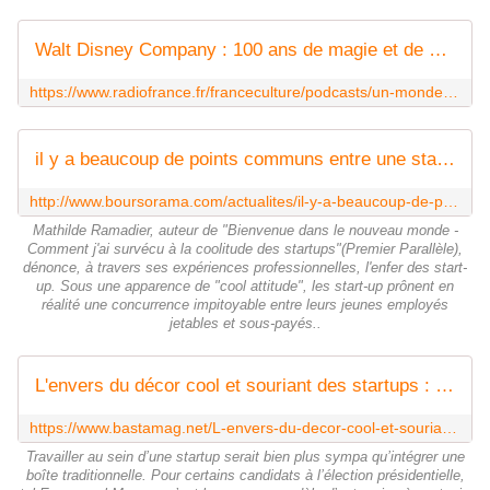
Walt Disney Company : 100 ans de magie et de pratiques agressives
https://www.radiofrance.fr/franceculture/podcasts/un-monde-connecte/walt-disney-company-100-ans-de-magie-et-de-pratiques-agressives-5533660
il y a beaucoup de points communs entre une start-up et un système totalitaire! , selon l'auteur Mathilde Ramadier
http://www.boursorama.com/actualites/il-y-a-beaucoup-de-points-communs-entre-une-start-up-et-un-systeme-totalitaire-selon-l-auteur-mathilde-ramadier-b96dc042d80bfc9afbc4987679774c8f
Mathilde Ramadier, auteur de "Bienvenue dans le nouveau monde -
Comment j'ai survécu à la coolitude des startups"(Premier Parallèle),
dénonce, à travers ses expériences professionnelles, l'enfer des start-
up. Sous une apparence de "cool attitude", les start-up prônent en
réalité une concurrence impitoyable entre leurs jeunes employés
jetables et sous-payés..
L'envers du décor cool et souriant des startups : une employée raconte
https://www.bastamag.net/L-envers-du-decor-cool-et-souriant-des-startups-une-salariee-raconte
Travailler au sein d’une startup serait bien plus sympa qu’intégrer une
boîte traditionnelle. Pour certains candidats à l’élection présidentielle,