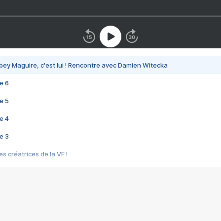
bey Maguire, c'est lui ! Rencontre avec Damien Witecka
e 6
e 5
e 4
e 3
s créatrices de la VF !
e 2
e 1
e Mektoub My Love arrive enfin ! Rencontre avec Shaïn Boumedine et Sal