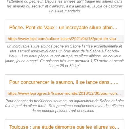
l’attention du pêcheur. Depuis les années qu’il traque les silures dans
les rivières du secteur et d’ailleurs, il n’a jamais eu la joie de capturer
un silure mandarin
Pêche. Pont-de-Vaux : un incroyable silure albinos pêché en Saône !
https://www.lejsl.com/culture-loisirs/2021/04/18/pont-de-vaux-un-incroyable-silure-albinos-peche-en-saone
un incroyable silure albinos pêché en Saône ! Prise exceptionnelle et
rare samedi après-midi dans un bras mort de la Saône à Pont-de-
Vaux....Les deux pêcheurs ont attrapé un silure albinos, de couleur
jaune, jaune orangé. Ce poisson très rare mesurait 1,50 mètre et pesait
"entre 25 et 30 kg"
Pour concurrencer le saumon, il se lance dans... le silure fumé
https://www.leprogres.fr/france-monde/2018/12/30/pour-concurrencer-le-saumon-il-se-lance-dans-le-silure-fume
Pour changer du traditionnel saumon, un aquaculteur de Saône-et-Loire
fait le pari du silure fumé. Ses premières expériences avec des rillettes
de ce curieux poisson l'ont convaincu...
Toulouse : une étude démontre que les silures sont des prédateurs organisés pour chasser les saumons de la Garonne