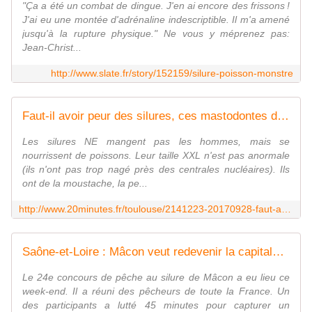
"Ça a été un combat de dingue. J'en ai encore des frissons !
J'ai eu une montée d'adrénaline indescriptible. Il m'a amené
jusqu'à la rupture physique." Ne vous y méprenez pas:
Jean-Christ...
http://www.slate.fr/story/152159/silure-poisson-monstre
Faut-il avoir peur des silures, ces mastodontes d'eau douce ?
Les silures NE mangent pas les hommes, mais se
nourrissent de poissons. Leur taille XXL n'est pas anormale
(ils n'ont pas trop nagé près des centrales nucléaires). Ils
ont de la moustache, la pe...
http://www.20minutes.fr/toulouse/2141223-20170928-faut-avoir-peur-silures-mastodontes-eau-douce
Saône-et-Loire : Mâcon veut redevenir la capitale de la pêche au silure
Le 24e concours de pêche au silure de Mâcon a eu lieu ce
week-end. Il a réuni des pêcheurs de toute la France. Un
des participants a lutté 45 minutes pour capturer un