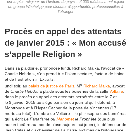
est le plus religieux de l’histoire du pays... 3 000 médecins ont rejoint
un groupe WhatsApp pour discuter d'opportunités professionnelles à
l’étranger
Procès en appel des attentats
de janvier 2015 : « Mon accusé
s’appelle Religion »
Dans sa plaidoirie, prononcée lundi, Richard Malka, l’avocat de «
Charlie Hebdo », s’en prend à « l’islam sectaire, facteur de haine
et de frustration ». Extraits.
e
undi soir, au
palais de justice de Paris
, M
Richard Malka
, avocat
de
Charlie Hebdo
, a plaidé sous les boiseries de la salle
Voltaire
,
dans le procès en appel des attentats perpétrés entre le 7 et
le 9 janvier 2015 au siège parisien du journal qu'il défend, à
Montrouge et à l'Hyper Cacher de la porte de Vincennes (17
morts au total). L'ombre de Voltaire – le philosophe des Lumières
qui a écrit
Le
Fanatisme ou
Mahomet
le Prophète
(que plus
aucun théâtre au monde n'ose aujourd'hui jouer), le défenseur de
Jean Calas et du chevalier de La Barre, victimes de l'intolérance