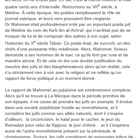
e
quatre cents ans d'intervalle. Retournons au VII
siècle, à
Médine. À cette époque, les poètes remplissaient le rôle de
journal satirique, et leurs vers pouvaient être cinglants.
Or Mahomet était profondément irrité par un important poète juif
de Médine du nom de Ka'b ibn al-Achraf, qui n'arrêtait pas de se
moquer de lui et de composer des satires à son sujet, selon
e
l'historien du X
siècle Tabari. Ce poète était, de surcroît, un des
chefs d'une puissante tribu médinoise. Alors, Mahomet, furieux,
demande à ses hommes de le tuer, ce qu'ils font par ruse et de
manière atroce. Et de cela on tire une double justification du
meurtre des juifs et des blasphémateurs alors qu'en réalité, cela
n'a strictement rien à voir avec la religion et ne reflète qu'un
rapport de force politique à un moment donné.
Le rapport de Mahomet au judaïsme est extrêmement complexe.
Alors qu'il se trouve à La Mecque dans la période primitive de
son épopée, il ne cesse de prendre les juifs en exemple. Il évolue
dans une société polythéiste hostile au monothéisme, et il
considère les juifs comme ses alliés naturels, dont il s'inspire
d'ailleurs : la circoncision, le halal pour le cacher, le jeun du
Ramadan pour celui de Kippour, le jour chômé… et il s'inspirera
aussi de l'autre monothéisme présent sur la péninsule, le
christianisme. Surtout, les juifs constituent de puissantes tribus de