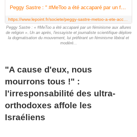
Peggy Sastre : " #MeToo a été accaparé par un féminisme aux allures de religion "
https://www.lepoint.fr/societe/peggy-sastre-metoo-a-ete-accapare-par-un-feminisme-aux-allures-de-religion-03-10-2018-2259756_23.php
Peggy Sastre : « #MeToo a été accaparé par un féminisme aux allures
de religion »..Un an après, l'essayiste et journaliste scientifique déplore
la dogmatisation du mouvement, lui préférant un féminisme libéral et
modéré...
"A cause d'eux, nous
mourrons tous !" :
l'irresponsabilité des ultra-
orthodoxes affole les
Israéliens