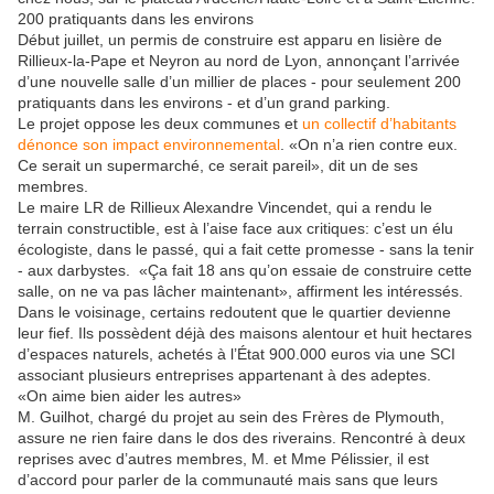
200 pratiquants dans les environs
Début juillet, un permis de construire est apparu en lisière de
Rillieux-la-Pape et Neyron au nord de Lyon, annonçant l’arrivée
d’une nouvelle salle d’un millier de places - pour seulement 200
pratiquants dans les environs - et d’un grand parking.
Le projet oppose les deux communes et
un collectif d’habitants
dénonce son impact environnemental
. «On n’a rien contre eux.
Ce serait un supermarché, ce serait pareil», dit un de ses
membres.
Le maire LR de Rillieux Alexandre Vincendet, qui a rendu le
terrain constructible, est à l’aise face aux critiques: c’est un élu
écologiste, dans le passé, qui a fait cette promesse - sans la tenir
- aux darbystes. «Ça fait 18 ans qu’on essaie de construire cette
salle, on ne va pas lâcher maintenant», affirment les intéressés.
Dans le voisinage, certains redoutent que le quartier devienne
leur fief. Ils possèdent déjà des maisons alentour et huit hectares
d’espaces naturels, achetés à l’État 900.000 euros via une SCI
associant plusieurs entreprises appartenant à des adeptes.
«On aime bien aider les autres»
M. Guilhot, chargé du projet au sein des Frères de Plymouth,
assure ne rien faire dans le dos des riverains. Rencontré à deux
reprises avec d’autres membres, M. et Mme Pélissier, il est
d’accord pour parler de la communauté mais sans que leurs