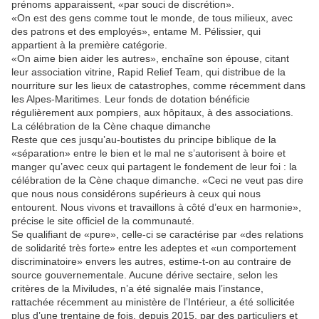
prénoms apparaissent, «par souci de discrétion».
«On est des gens comme tout le monde, de tous milieux, avec
des patrons et des employés», entame M. Pélissier, qui
appartient à la première catégorie.
«On aime bien aider les autres», enchaîne son épouse, citant
leur association vitrine, Rapid Relief Team, qui distribue de la
nourriture sur les lieux de catastrophes, comme récemment dans
les Alpes-Maritimes. Leur fonds de dotation bénéficie
régulièrement aux pompiers, aux hôpitaux, à des associations.
La célébration de la Cène chaque dimanche
Reste que ces jusqu’au-boutistes du principe biblique de la
«séparation» entre le bien et le mal ne s’autorisent à boire et
manger qu’avec ceux qui partagent le fondement de leur foi : la
célébration de la Cène chaque dimanche. «Ceci ne veut pas dire
que nous nous considérons supérieurs à ceux qui nous
entourent. Nous vivons et travaillons à côté d’eux en harmonie»,
précise le site officiel de la communauté.
Se qualifiant de «pure», celle-ci se caractérise par «des relations
de solidarité très forte» entre les adeptes et «un comportement
discriminatoire» envers les autres, estime-t-on au contraire de
source gouvernementale. Aucune dérive sectaire, selon les
critères de la Miviludes, n’a été signalée mais l’instance,
rattachée récemment au ministère de l’Intérieur, a été sollicitée
plus d’une trentaine de fois, depuis 2015, par des particuliers et