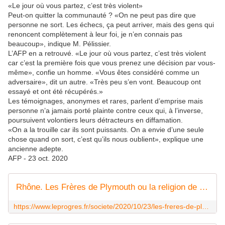
«Le jour où vous partez, c’est très violent»
Peut-on quitter la communauté ? «On ne peut pas dire que
personne ne sort. Les échecs, ça peut arriver, mais des gens qui
renoncent complètement à leur foi, je n’en connais pas
beaucoup», indique M. Pélissier.
L’AFP en a retrouvé. «Le jour où vous partez, c’est très violent
car c’est la première fois que vous prenez une décision par vous-
même», confie un homme. «Vous êtes considéré comme un
adversaire», dit un autre. «Très peu s’en vont. Beaucoup ont
essayé et ont été récupérés.»
Les témoignages, anonymes et rares, parlent d’emprise mais
personne n’a jamais porté plainte contre ceux qui, à l’inverse,
poursuivent volontiers leurs détracteurs en diffamation.
«On a la trouille car ils sont puissants. On a envie d’une seule
chose quand on sort, c’est qu’ils nous oublient», explique une
ancienne adepte.
AFP
-
23 oct. 2020
Rhône. Les Frères de Plymouth ou la religion de l'entre-soi
https://www.leprogres.fr/societe/2020/10/23/les-freres-de-plymouth-ou-la-religion-de-l-entre-soi