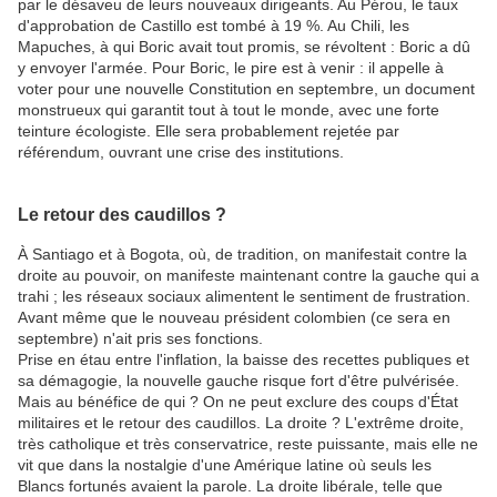
par le désaveu de leurs nouveaux dirigeants. Au Pérou, le taux
d'approbation de Castillo est tombé à 19 %. Au Chili, les
Mapuches, à qui Boric avait tout promis, se révoltent : Boric a dû
y envoyer l'armée. Pour Boric, le pire est à venir : il appelle à
voter pour une nouvelle Constitution en septembre, un document
monstrueux qui garantit tout à tout le monde, avec une forte
teinture écologiste. Elle sera probablement rejetée par
référendum, ouvrant une crise des institutions.
Le retour des caudillos ?
À Santiago et à Bogota, où, de tradition, on manifestait contre la
droite au pouvoir, on manifeste maintenant contre la gauche qui a
trahi ; les réseaux sociaux alimentent le sentiment de frustration.
Avant même que le nouveau président colombien (ce sera en
septembre) n'ait pris ses fonctions.
Prise en étau entre l'inflation, la baisse des recettes publiques et
sa démagogie, la nouvelle gauche risque fort d'être pulvérisée.
Mais au bénéfice de qui ? On ne peut exclure des coups d'État
militaires et le retour des caudillos. La droite ? L'extrême droite,
très catholique et très conservatrice, reste puissante, mais elle ne
vit que dans la nostalgie d'une Amérique latine où seuls les
Blancs fortunés avaient la parole. La droite libérale, telle que