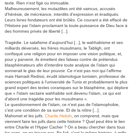
texte. Rien n'est figé ou immuable.
Malheureusement, les mutazilites ont été vaincus, accusés
d'hérésie, de mécréance, interdits d'expression et éradiqués.
Leurs livres fondateurs ont été brûlés. Ce courant a été effacé de
l'Histoire par l'islam proclamant la toute-puissance de Dieu face à
des hommes privés de liberté [...].
Tragédie. Le salafisme d'aujourd'hui [...], le wahhabisme et ses
milliards déversés, les frères musulmans, le Tabligh, ont
confisqué une religion pour en imposer une vision politique, et,
pour y parvenir, ils émettent des fatwas contre de prétendus
blasphémateurs afin d'interdire toute analyse de l'islam qui
sonnerait le glas de leur pouvoir. Ce n'est pas moi qui l'affirme
mais Hamadi Redissi, érudit islamologue tunisien, professeur de
sciences politiques à l'université de Tunis et probablement le plus
grand expert des textes coraniques sur le blasphème, qui déplore
que « l'islam sectaire wahhabite soit devenu l'islam, ce qui est
d'abord une tragédie pour les musulmans ».
Le questionnement de l'islam, ce n'est pas de l'islamophobie,
c'est une condition de sa survie. Et de la nôtre [...].
Mahomet et les juifs.
Charlie Hebdo
,
on comprend, mais que
viennent faire les juifs dans cette histoire ? Quel peut être le lien
entre Charlie et l'Hyper Cacher ? On a beau chercher dans tous
les sens, on ne trouve pas. En fait, c'est la même histoire, à mille