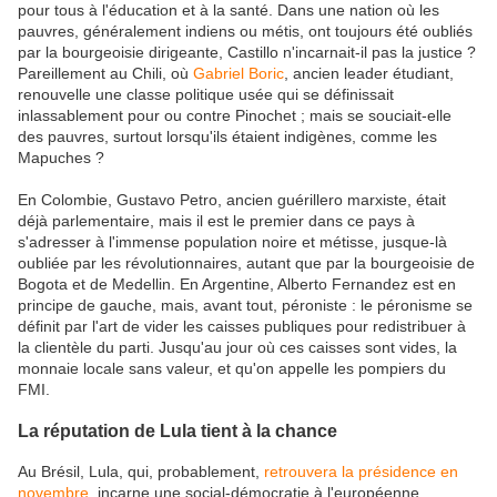
pour tous à l'éducation et à la santé. Dans une nation où les
pauvres, généralement indiens ou métis, ont toujours été oubliés
par la bourgeoisie dirigeante, Castillo n'incarnait-il pas la justice ?
Pareillement au Chili, où
Gabriel Boric
, ancien leader étudiant,
renouvelle une classe politique usée qui se définissait
inlassablement pour ou contre Pinochet ; mais se souciait-elle
des pauvres, surtout lorsqu'ils étaient indigènes, comme les
Mapuches ?
En Colombie, Gustavo Petro, ancien guérillero marxiste, était
déjà parlementaire, mais il est le premier dans ce pays à
s'adresser à l'immense population noire et métisse, jusque-là
oubliée par les révolutionnaires, autant que par la bourgeoisie de
Bogota et de Medellin. En Argentine, Alberto Fernandez est en
principe de gauche, mais, avant tout, péroniste : le péronisme se
définit par l'art de vider les caisses publiques pour redistribuer à
la clientèle du parti. Jusqu'au jour où ces caisses sont vides, la
monnaie locale sans valeur, et qu'on appelle les pompiers du
FMI.
La réputation de Lula tient à la chance
Au Brésil, Lula, qui, probablement,
retrouvera la présidence en
novembre
, incarne une social-démocratie à l'européenne,