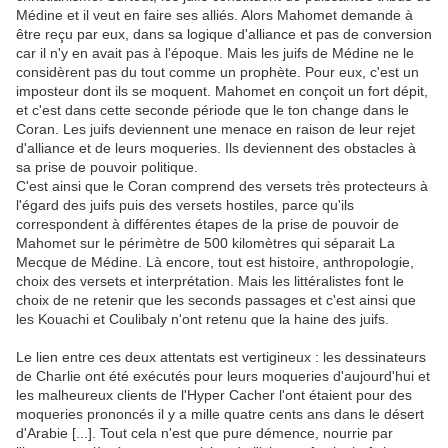
Médine et il veut en faire ses alliés. Alors Mahomet demande à
être reçu par eux, dans sa logique d'alliance et pas de conversion
car il n'y en avait pas à l'époque. Mais les juifs de Médine ne le
considèrent pas du tout comme un prophète. Pour eux, c'est un
imposteur dont ils se moquent. Mahomet en conçoit un fort dépit,
et c'est dans cette seconde période que le ton change dans le
Coran. Les juifs deviennent une menace en raison de leur rejet
d'alliance et de leurs moqueries. Ils deviennent des obstacles à
sa prise de pouvoir politique.
C'est ainsi que le Coran comprend des versets très protecteurs à
l'égard des juifs puis des versets hostiles, parce qu'ils
correspondent à différentes étapes de la prise de pouvoir de
Mahomet sur le périmètre de 500 kilomètres qui séparait La
Mecque de Médine. Là encore, tout est histoire, anthropologie,
choix des versets et interprétation. Mais les littéralistes font le
choix de ne retenir que les seconds passages et c'est ainsi que
les Kouachi et Coulibaly n'ont retenu que la haine des juifs.
Le lien entre ces deux attentats est vertigineux : les dessinateurs
de Charlie ont été exécutés pour leurs moqueries d'aujourd'hui et
les malheureux clients de l'Hyper Cacher l'ont étaient pour des
moqueries prononcés il y a mille quatre cents ans dans le désert
d'Arabie [...]. Tout cela n'est que pure démence, nourrie par