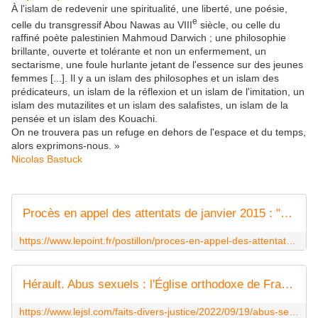
À l'islam de redevenir une spiritualité, une liberté, une poésie,
e
celle du transgressif Abou Nawas au VIII
siècle, ou celle du
raffiné poète palestinien Mahmoud Darwich ; une philosophie
brillante, ouverte et tolérante et non un enfermement, un
sectarisme, une foule hurlante jetant de l'essence sur des jeunes
femmes [...]. Il y a un islam des philosophes et un islam des
prédicateurs, un islam de la réflexion et un islam de l'imitation, un
islam des mutazilites et un islam des salafistes, un islam de la
pensée et un islam des Kouachi.
On ne trouvera pas un refuge en dehors de l'espace et du temps,
alors exprimons-nous. »
Nicolas Bastuck
Procès en appel des attentats de janvier 2015 : " Mon accusé s'appelle Religion "
https://www.lepoint.fr/postillon/proces-en-appel-des-attentats-de-janvier-2015-mon-accuse-s-appelle-religion-17-10-2022-2494153_3961.php
Hérault. Abus sexuels : l'Église orthodoxe de France ouvre une enquête pour des faits prescrits
https://www.lejsl.com/faits-divers-justice/2022/09/19/abus-sexuels-l-eglise-orthodoxe-de-france-ouvre-une-enquete-pour-des-faits-prescrits