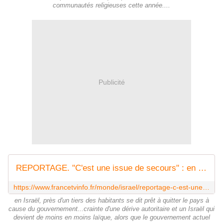
communautés religieuses cette année....
Publicité
REPORTAGE. "C'est une issue de secours" : en Israël, près d'un tiers des habitants se dit prêt à quitter le pays à cause du gouvernement
https://www.francetvinfo.fr/monde/israel/reportage-c-est-une-issue-de-secours-en-israel-pres-d-un-tiers-des-habitants-se-dit-pret-a-quitter-le-pays-a-cause-du-gouvernement_5976893.html
en Israël, près d'un tiers des habitants se dit prêt à quitter le pays à
cause du gouvernement...crainte d'une dérive autoritaire et un Israël qui
devient de moins en moins laïque, alors que le gouvernement actuel