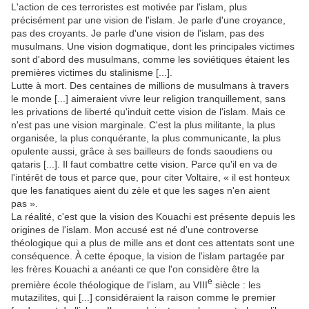
L'action de ces terroristes est motivée par l'islam, plus
précisément par une vision de l'islam. Je parle d'une croyance,
pas des croyants. Je parle d'une vision de l'islam, pas des
musulmans. Une vision dogmatique, dont les principales victimes
sont d'abord des musulmans, comme les soviétiques étaient les
premières victimes du stalinisme [...].
Lutte à mort. Des centaines de millions de musulmans à travers
le monde [...] aimeraient vivre leur religion tranquillement, sans
les privations de liberté qu'induit cette vision de l'islam. Mais ce
n'est pas une vision marginale. C'est la plus militante, la plus
organisée, la plus conquérante, la plus communicante, la plus
opulente aussi, grâce à ses bailleurs de fonds saoudiens ou
qataris [...]. Il faut combattre cette vision. Parce qu'il en va de
l'intérêt de tous et parce que, pour citer Voltaire, « il est honteux
que les fanatiques aient du zèle et que les sages n'en aient
pas ».
La réalité, c'est que la vision des Kouachi est présente depuis les
origines de l'islam. Mon accusé est né d'une controverse
théologique qui a plus de mille ans et dont ces attentats sont une
conséquence. À cette époque, la vision de l'islam partagée par
les frères Kouachi a anéanti ce que l'on considère être la
e
première école théologique de l'islam, au VIII
siècle : les
mutazilites, qui [...] considéraient la raison comme le premier