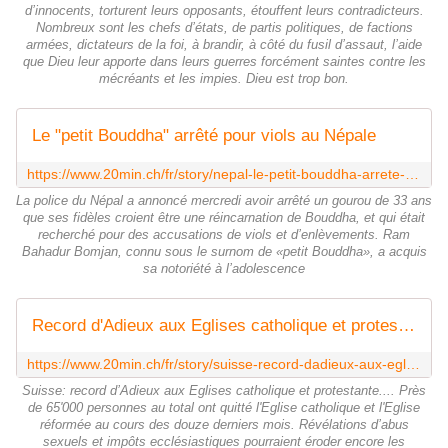
d’innocents, torturent leurs opposants, étouffent leurs contradicteurs.
Nombreux sont les chefs d’états, de partis politiques, de factions
armées, dictateurs de la foi, à brandir, à côté du fusil d’assaut, l’aide
que Dieu leur apporte dans leurs guerres forcément saintes contre les
mécréants et les impies. Dieu est trop bon.
Le "petit Bouddha" arrêté pour viols au Népale
https://www.20min.ch/fr/story/nepal-le-petit-bouddha-arrete-pour-des-agressions-sexuelles-103017990
La police du Népal a annoncé mercredi avoir arrêté un gourou de 33 ans
que ses fidèles croient être une réincarnation de Bouddha, et qui était
recherché pour des accusations de viols et d’enlèvements. Ram
Bahadur Bomjan, connu sous le surnom de «petit Bouddha», a acquis
sa notoriété à l’adolescence
Record d'Adieux aux Eglises catholique et protestante en Suisse
https://www.20min.ch/fr/story/suisse-record-dadieux-aux-eglises-catholique-et-protestante-449185842492
Suisse: record d’Adieux aux Eglises catholique et protestante.... Près
de 65'000 personnes au total ont quitté l'Eglise catholique et l'Eglise
réformée au cours des douze derniers mois. Révélations d’abus
sexuels et impôts ecclésiastiques pourraient éroder encore les