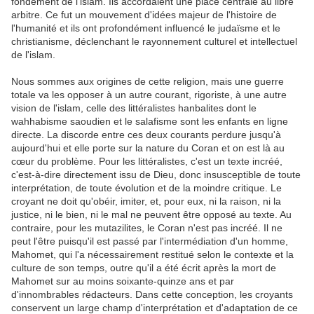
fondement de l'islam. Ils accordaient une place centrale au libre
arbitre. Ce fut un mouvement d'idées majeur de l'histoire de
l'humanité et ils ont profondément influencé le judaïsme et le
christianisme, déclenchant le rayonnement culturel et intellectuel
de l'islam.
Nous sommes aux origines de cette religion, mais une guerre
totale va les opposer à un autre courant, rigoriste, à une autre
vision de l'islam, celle des littéralistes hanbalites dont le
wahhabisme saoudien et le salafisme sont les enfants en ligne
directe. La discorde entre ces deux courants perdure jusqu'à
aujourd'hui et elle porte sur la nature du Coran et on est là au
cœur du problème. Pour les littéralistes, c'est un texte incréé,
c'est-à-dire directement issu de Dieu, donc insusceptible de toute
interprétation, de toute évolution et de la moindre critique. Le
croyant ne doit qu'obéir, imiter, et, pour eux, ni la raison, ni la
justice, ni le bien, ni le mal ne peuvent être opposé au texte. Au
contraire, pour les mutazilites, le Coran n'est pas incréé. Il ne
peut l'être puisqu'il est passé par l'intermédiation d'un homme,
Mahomet, qui l'a nécessairement restitué selon le contexte et la
culture de son temps, outre qu'il a été écrit après la mort de
Mahomet sur au moins soixante-quinze ans et par
d'innombrables rédacteurs. Dans cette conception, les croyants
conservent un large champ d'interprétation et d'adaptation de ce