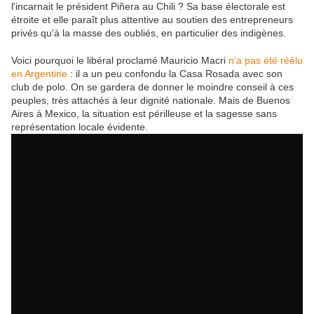
l'incarnait le président Piñera au Chili ? Sa base électorale est
étroite et elle paraît plus attentive au soutien des entrepreneurs
privés qu'à la masse des oubliés, en particulier des indigènes.
Voici pourquoi le libéral proclamé Mauricio Macri
n'a pas été réélu
en Argentine
: il a un peu confondu la Casa Rosada avec son
club de polo. On se gardera de donner le moindre conseil à ces
peuples, très attachés à leur dignité nationale. Mais de Buenos
Aires à Mexico, la situation est périlleuse et la sagesse sans
représentation locale évidente.