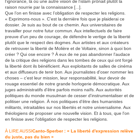
l'ignorance, là où une autre vision de l'islam prônait plutôt la
raison nourrie par la connaissance [...].
Que l’on en finisse avec l’obligation de respecter les religions.
« Exprimons-nous ». C'est la dernière fois que je plaiderai ce
dossier. Je suis au bout de ce chemin. Aux universitaires de
travailler pour notre futur commun. Aux intellectuels de faire
preuve d'un peu de courage, de défendre le vertige de la liberté
plutôt que le respect des dogmes. Aux artistes et aux créateurs
de retrouver la liberté de Molière et de Voltaire, sinon à quoi bon
créer ? Qui ose encore ? À eux de ne pas abandonner l'audace
de la critique des religions dans les tombes de ceux qui ont forgé
la liberté dont ils bénéficient. Aux exploitants de salles de cinéma
et aux diffuseurs de tenir bon. Aux journalistes d'oser nommer les
choses – c'est leur mission, leur responsabilité, leur devoir de
rouage essentiel de notre grande horlogerie démocratique. Aux
juges administratifs d'être parfois moins naïfs. Aux autorités
politiques du monde musulman de cesser d'instrumentaliser et de
politiser une religion. À nos politiques d'être des humanistes
militants, intraitables sur nos libertés et notre universalisme. Aux
théologiens de proposer une nouvelle vision. Et à tous, que l'on
en finisse avec l'obligation de respecter les religions.
À LIRE AUSSI
Canto-Sperber : « La liberté d'expression relève
du juste, pas du bien »