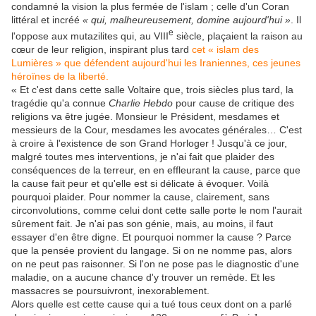
condamné la vision la plus fermée de l'islam ; celle d'un Coran
littéral et incréé
« qui, malheureusement, domine aujourd'hui »
. Il
e
l'oppose aux mutazilites qui, au VIII
siècle, plaçaient la raison au
cœur de leur religion, inspirant plus tard
cet « islam des
Lumières » que défendent aujourd'hui les Iraniennes, ces jeunes
héroïnes de la liberté.
« Et c'est dans cette salle Voltaire que, trois siècles plus tard, la
tragédie qu'a connue
Charlie Hebdo
pour cause de critique des
religions va être jugée. Monsieur le Président, mesdames et
messieurs de la Cour, mesdames les avocates générales… C'est
à croire à l'existence de son Grand Horloger ! Jusqu'à ce jour,
malgré toutes mes interventions, je n'ai fait que plaider des
conséquences de la terreur, en en effleurant la cause, parce que
la cause fait peur et qu'elle est si délicate à évoquer. Voilà
pourquoi plaider. Pour nommer la cause, clairement, sans
circonvolutions, comme celui dont cette salle porte le nom l'aurait
sûrement fait. Je n'ai pas son génie, mais, au moins, il faut
essayer d'en être digne. Et pourquoi nommer la cause ? Parce
que la pensée provient du langage. Si on ne nomme pas, alors
on ne peut pas raisonner. Si l'on ne pose pas le diagnostic d'une
maladie, on a aucune chance d'y trouver un remède. Et les
massacres se poursuivront, inexorablement.
Alors quelle est cette cause qui a tué tous ceux dont on a parlé