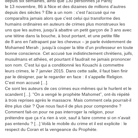
depuis six semaines, ainsi que 130 personnes
[à Paris]
le 13 novembre, 86 à Nice et des dizaines de millions d'autres
depuis des siècles ? Elle a un nom : c'est l'accusé qui ne
comparaîtra jamais alors que c'est celui qui transforme des
humains ordinaires en auteurs de crimes plus monstrueux les
uns que les autres, jusqu'à abattre un petit garçon de 3 ans avec
une tétine dans la bouche, à bout portant, et une petite fille
de 8 ans en l'attrapant par les cheveux – je parle évidemment de
Mohamed Merah ; jusqu'à couper la tête d'un professeur en toute
bonne conscience. Cet accusé tue indistinctement chrétiens, juifs,
musulmans et athées, et pourtant il faudrait ne jamais prononcer
son nom. C'est lui qui a conditionné les Kouachi à commettre
leurs crimes, le 7 janvier 2015. Dans cette salle, il faut bien finir
par le désigner, par le regarder en face : il s'appelle Religion.
C'est mon accusé [...].
Ce sont les auteurs de ces crimes eux-mêmes qui le hurlent et le
scandent [...]. “On a vengé le prophète Mahomet”, ont-ils répété
à trois reprises après le massacre. Mais comment cela pourrait-il
être plus clair ? Que nous faut-il de plus pour comprendre ?
Comment fait-on pour ne pas interroger la religion, pour
prétendre que ça n'a rien à voir, sauf à faire comme si on n'avait
pas entendu ? [...] Voilà le mobile du crime et il est explicite : le
respect du Coran et la vengeance du Prophète.