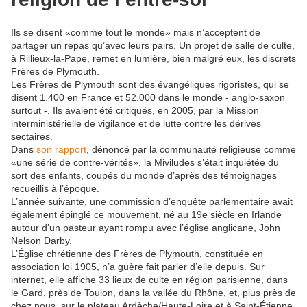
Ils se disent «comme tout le monde» mais n’acceptent de
partager un repas qu’avec leurs pairs. Un projet de salle de culte,
à Rillieux-la-Pape, remet en lumière, bien malgré eux, les discrets
Frères de Plymouth.
Les Frères de Plymouth sont des évangéliques rigoristes, qui se
disent 1.400 en France et 52.000 dans le monde - anglo-saxon
surtout -. Ils avaient été critiqués, en 2005, par la Mission
interministérielle de vigilance et de lutte contre les dérives
sectaires.
Dans
son rapport
, dénoncé par la communauté religieuse comme
«une série de contre-vérités», la Miviludes s’était inquiétée du
sort des enfants, coupés du monde d’après des témoignages
recueillis à l’époque.
L’année suivante, une commission d’enquête parlementaire avait
également épinglé ce mouvement, né au 19e siècle en Irlande
autour d’un pasteur ayant rompu avec l’église anglicane, John
Nelson Darby.
L’Église chrétienne des Frères de Plymouth, constituée en
association loi 1905, n’a guère fait parler d’elle depuis. Sur
internet, elle affiche 33 lieux de culte en région parisienne, dans
le Gard, près de Toulon, dans la vallée du Rhône, et, plus près de
chez nous, sur le plateau Ardèche/Haute-Loire et à Saint-Étienne.