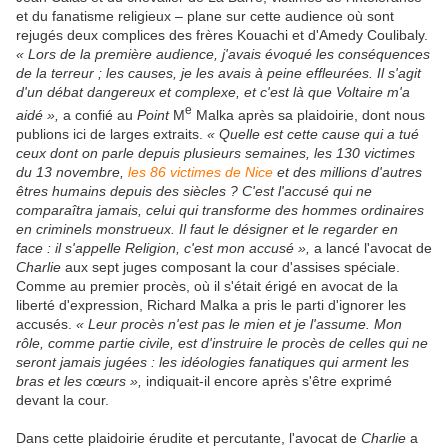
et du fanatisme religieux – plane sur cette audience où sont
rejugés deux complices des frères Kouachi et d'Amedy Coulibaly.
« Lors de la première audience, j'avais évoqué les conséquences
de la terreur ; les causes, je les avais à peine effleurées. Il s'agit
d'un débat dangereux et complexe, et c'est là que Voltaire m'a
e
aidé »,
a confié au
Point
M
Malka après sa plaidoirie, dont nous
publions ici de larges extraits.
« Quelle est cette cause qui a tué
ceux dont on parle depuis plusieurs semaines, les 130 victimes
du 13 novembre,
les 86 victimes de Nice
et des millions d'autres
êtres humains depuis des siècles ? C'est l'accusé qui ne
comparaîtra jamais, celui qui transforme des hommes ordinaires
en criminels monstrueux. Il faut le désigner et le regarder en
face : il s'appelle Religion, c'est mon accusé »,
a lancé l'avocat de
Charlie
aux sept juges composant la cour d'assises spéciale.
Comme au premier procès, où il s'était érigé en avocat de la
liberté d'expression, Richard Malka a pris le parti d'ignorer les
accusés.
« Leur procès n'est pas le mien et je l'assume. Mon
rôle, comme partie civile, est d'instruire le procès de celles qui ne
seront jamais jugées : les idéologies fanatiques qui arment les
bras et les cœurs »,
indiquait-il encore après s'être exprimé
devant la cour.
Dans cette plaidoirie érudite et percutante, l'avocat de
Charlie
a