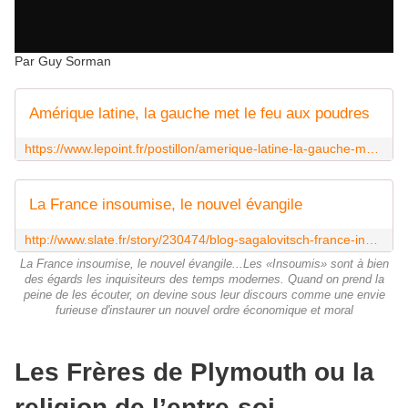
Par Guy Sorman
Amérique latine, la gauche met le feu aux poudres
https://www.lepoint.fr/postillon/amerique-latine-la-gauche-met-le-feu-aux-poudres-06-08-2022-2485576_3961.php
La France insoumise, le nouvel évangile
http://www.slate.fr/story/230474/blog-sagalovitsch-france-insoumise-nouvel-evangile-attachement-gauche
La France insoumise, le nouvel évangile...Les «Insoumis» sont à bien
des égards les inquisiteurs des temps modernes. Quand on prend la
peine de les écouter, on devine sous leur discours comme une envie
furieuse d'instaurer un nouvel ordre économique et moral
Les Frères de Plymouth ou la
religion de l’entre-soi