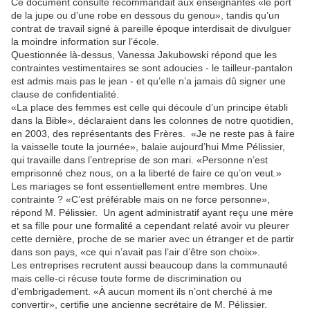
Ce document consulté recommandait aux enseignantes «le port
de la jupe ou d’une robe en dessous du genou», tandis qu’un
contrat de travail signé à pareille époque interdisait de divulguer
la moindre information sur l’école.
Questionnée là-dessus, Vanessa Jakubowski répond que les
contraintes vestimentaires se sont adoucies - le tailleur-pantalon
est admis mais pas le jean - et qu’elle n’a jamais dû signer une
clause de confidentialité.
«La place des femmes est celle qui découle d’un principe établi
dans la Bible», déclaraient dans les colonnes de notre quotidien,
en 2003, des représentants des Frères. «Je ne reste pas à faire
la vaisselle toute la journée», balaie aujourd’hui Mme Pélissier,
qui travaille dans l’entreprise de son mari. «Personne n’est
emprisonné chez nous, on a la liberté de faire ce qu’on veut.»
Les mariages se font essentiellement entre membres. Une
contrainte ? «C’est préférable mais on ne force personne»,
répond M. Pélissier. Un agent administratif ayant reçu une mère
et sa fille pour une formalité a cependant relaté avoir vu pleurer
cette dernière, proche de se marier avec un étranger et de partir
dans son pays, «ce qui n’avait pas l’air d’être son choix».
Les entreprises recrutent aussi beaucoup dans la communauté
mais celle-ci récuse toute forme de discrimination ou
d’embrigadement. «À aucun moment ils n’ont cherché à me
convertir», certifie une ancienne secrétaire de M. Pélissier.