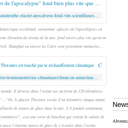
Catastrophe en vue: le "glacier de l'apocalypse" fond bien plus vite que prévu
https://www.slate.fr/story/267185/catastrophe-glacier-apocalypse-fond-vite-scientifiques-changement-climatique-montee-niveau-mer
l'Antarctique occidental, surnommé «glacier de l'apocalypse» en
rme élévation du niveau de la mer, fond encore plus vite qu'on ne
 York, Shanghai ou encore Le Caire sont gravement menacées...
Climat : en Antarctique, le glacier Thwaites est touché par le réchauffement climatique
https://www.francetvinfo.fr/monde/environnement/crise-climatique/climat-en-antarctique-le-glacier-thwaites-est-touche-par-le-rechauffement-climatique_6036005.html
u monde. Il déverse dans l’océan sur un front de 120 kilomètres.
ne"...."Or, le glacier Thwaites recule d’un kilomètre chaque année,
News
milliards de tonnes de glace dans la mer. S’il fondait totalement,
entimètres"...cest une sorte de bouchon qui retient la calotte de
Abonnez-
ent aussi l’énorme masse de glace de s’écouler dans l’océan