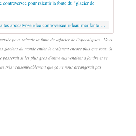
Des cherc
https://korii.slate.fr/tech/glacier-thwaites-apocalypse-idee-controversee-rideau-mer-fonte-pole-sud-rechauffement-climatique
ersée pour ralentir la fonte du «glacier de l'Apocalypse»...Vous
s glaciers du monde entier le craignent encore plus que vous. Si
se passerait si les plus gros d'entre eux venaient à fondre et se
ute très vraisemblablement que ça ne nous arrangerait pas