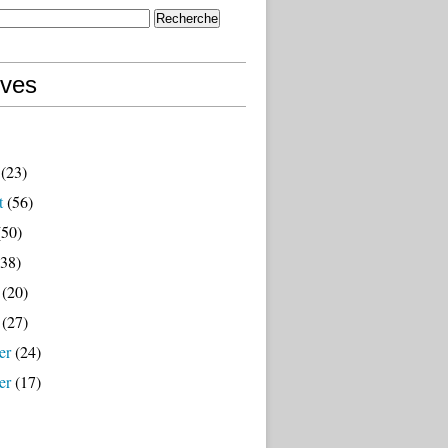
ives
(23)
t
(56)
50)
38)
(20)
(27)
er
(24)
er
(17)