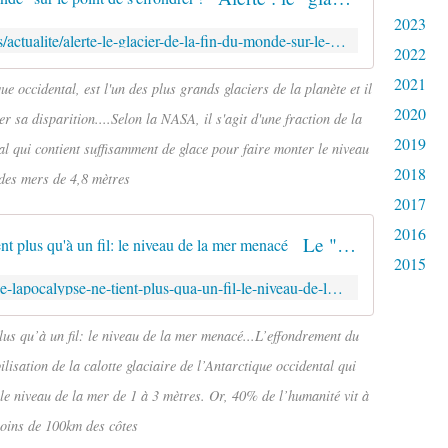
2023
https://www.tameteo.com/actualites/actualite/alerte-le-glacier-de-la-fin-du-monde-sur-le-point-de-s-effondrer-consequences-terribles-rechauffement-climatique.html
2022
2021
ue occidental, est l'un des plus grands glaciers de la planète et il
2020
r sa disparition....Selon la NASA, il s'agit d'une fraction de la
2019
tal qui contient suffisamment de glace pour faire monter le niveau
2018
des mers de 4,8 mètres
2017
2016
Le "glacier de l'apocalypse" ne tient plus qu'à un fil: le niveau de la mer menacé
2015
https://fr.businessam.be/le-glacier-de-lapocalypse-ne-tient-plus-qua-un-fil-le-niveau-de-la-mer-menace/
plus qu’à un fil: le niveau de la mer menacé...L’effondrement du
lisation de la calotte glaciaire de l’Antarctique occidental qui
 le niveau de la mer de 1 à 3 mètres. Or, 40% de l’humanité vit à
oins de 100km des côtes