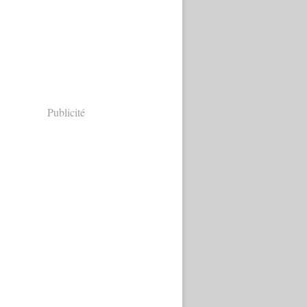
heurs proposent une idée controversée pour ralentir la fo
Publicité