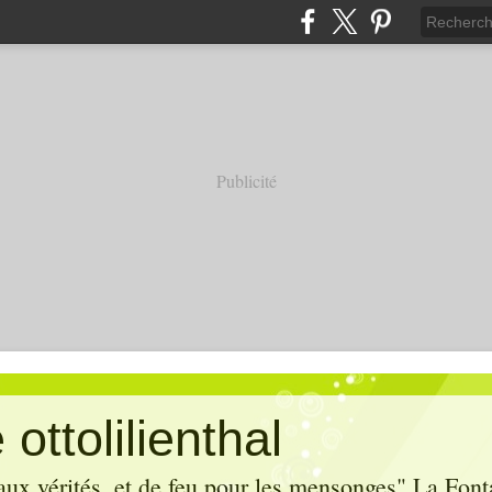
Publicité
ottolilienthal
aux vérités, et de feu pour les mensonges" La Font