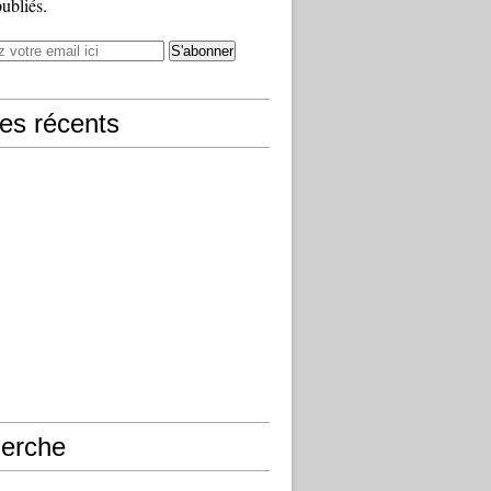
publiés.
les récents
erche