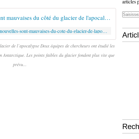
articles 
Antarctique: Les nouvelles sont mauvaises du côté du glacier de l'apocalypse
https://www.20min.ch/fr/video/les-nouvelles-sont-mauvaises-du-cote-du-glacier-de-lapocalypse-764498063582
Artic
lacier de l’apocalypse Deux équipes de chercheurs ont étudié les
 Antarctique. Les points faibles du glacier fondent plus vite que
prévu...
Rech