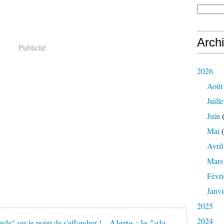
Arch
Publicité
2026
Août
Juille
Juin
(
Mai
(
Avril
Mars
Févri
Janvi
2025
2024
Alerte : le "glacier de la fin du monde" sur le point de s'effondrer !