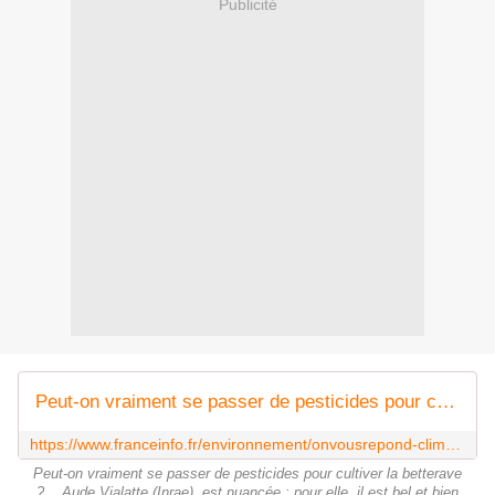
Publicité
Peut-on vraiment se passer de pesticides pour cultiver la betterave ? OnVousRépond Climat
https://www.franceinfo.fr/environnement/onvousrepond-climat/peut-on-vraiment-se-passer-de-pesticides-pour-cultiver-la-betterave-onvousrepond-climat_7510882.html
Peut-on vraiment se passer de pesticides pour cultiver la betterave
?....Aude Vialatte (Inrae), est nuancée : pour elle, il est bel et bien