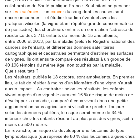
collaboration de Santé publique France. Souhaitant se pencher
sur
les leucémies
– un
cancer
du sang dont les causes sont
encore inconnues – et étudier leur lien éventuel avec les
pratiques viticoles (la vigne étant réputée grande consommatrice
de pesticides), les chercheurs ont mis en corrélation l'adresse de
résidence des 3 711 enfants de moins de 15 ans atteints,
entre 2006 et 2013, par la maladie (selon le Registre national des
cancers de l'enfant), et différentes données satellitaires,
cartographiques et cadastrales permettant d'estimer les surfaces
de vignes. Ils ont ensuite comparé ces résultats à un groupe de
40 196 témoins du même âge, non touchés par la maladie.
Quels résultats ?
Les résultats, publiés le 18 octobre, sont ambivalents. En premier
lieu, le fait de résider à moins d'un kilomètre d'une vigne n'aurait
aucun impact… Au contraire : selon les résultats, les enfants
vivant auprès d'un vignoble auraient 16 % de risque de moins de
développer la maladie, comparé à ceux vivant dans une petite
agglomération sans agriculture ni viticulture proche. Toujours
selon les données publiées, le risque serait même de 34 %
inférieur chez les enfants résidant au plus près des vignes, soit à
moins de 500 mètres.
En revanche, un risque de développer une leucémie de type
lymphoblastique (qui représente 80 % des leucémies aiguës chez