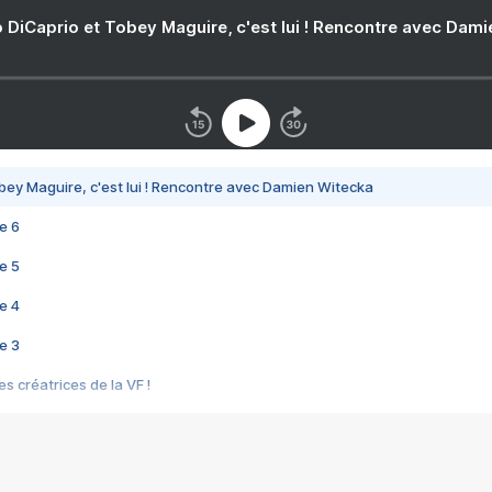
 DiCaprio et Tobey Maguire, c'est lui ! Rencontre avec Dam
bey Maguire, c'est lui ! Rencontre avec Damien Witecka
e 6
e 5
e 4
e 3
s créatrices de la VF !
e 2
e 1