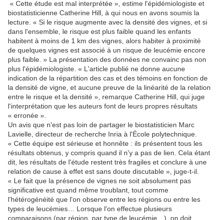
« Cette étude est mal interprétée », estime l'épidémiologiste et
biostatisticienne Catherine Hill, à qui nous en avons soumis la
lecture. « Si le risque augmente avec la densité des vignes, et si
dans l'ensemble, le risque est plus faible quand les enfants
habitent à moins de 1 km des vignes, alors habiter à proximité
de quelques vignes est associé à un risque de leucémie encore
plus faible. » La présentation des données ne convainc pas non
plus l'épidémiologiste. « L'article publié ne donne aucune
indication de la répartition des cas et des témoins en fonction de
la densité de vigne, et aucune preuve de la linéarité de la relation
entre le risque et la densité », remarque Catherine Hill, qui juge
l'interprétation que les auteurs font de leurs propres résultats
« erronée ».
Un avis que n'est pas loin de partager le biostatisticien Marc
Lavielle, directeur de recherche Inria à l'École polytechnique.
« Cette équipe est sérieuse et honnête : ils présentent tous les
résultats obtenus, y compris quand il n'y a pas de lien. Cela étant
dit, les résultats de l'étude restent très fragiles et conclure à une
relation de cause à effet est sans doute discutable », juge-t-il.
« Le fait que la présence de vignes ne soit absolument pas
significative est quand même troublant, tout comme
l'hétérogénéité que l'on observe entre les régions ou entre les
types de leucémies… Lorsque l'on effectue plusieurs
comparaisons (par région, par type de leucémie…), on doit