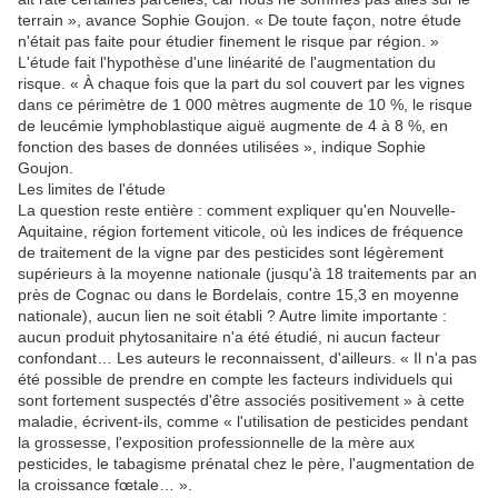
terrain », avance Sophie Goujon. « De toute façon, notre étude
n'était pas faite pour étudier finement le risque par région. »
L'étude fait l'hypothèse d'une linéarité de l'augmentation du
risque. « À chaque fois que la part du sol couvert par les vignes
dans ce périmètre de 1 000 mètres augmente de 10 %, le risque
de leucémie lymphoblastique aiguë augmente de 4 à 8 %, en
fonction des bases de données utilisées », indique Sophie
Goujon.
Les limites de l'étude
La question reste entière : comment expliquer qu'en Nouvelle-
Aquitaine, région fortement viticole, où les indices de fréquence
de traitement de la vigne par des pesticides sont légèrement
supérieurs à la moyenne nationale (jusqu'à 18 traitements par an
près de Cognac ou dans le Bordelais, contre 15,3 en moyenne
nationale), aucun lien ne soit établi ? Autre limite importante :
aucun produit phytosanitaire n'a été étudié, ni aucun facteur
confondant… Les auteurs le reconnaissent, d'ailleurs. « Il n'a pas
été possible de prendre en compte les facteurs individuels qui
sont fortement suspectés d'être associés positivement » à cette
maladie, écrivent-ils, comme « l'utilisation de pesticides pendant
la grossesse, l'exposition professionnelle de la mère aux
pesticides, le tabagisme prénatal chez le père, l'augmentation de
la croissance fœtale… ».