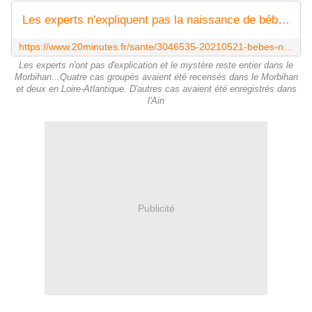
Les experts n'expliquent pas la naissance de bébés malformés en Bretagne
https://www.20minutes.fr/sante/3046535-20210521-bebes-nes-bras-experts-explication-mystere-reste-entier-morbihan
Les experts n'ont pas d'explication et le mystère reste entier dans le
Morbihan...Quatre cas groupés avaient été recensés dans le Morbihan
et deux en Loire-Atlantique. D'autres cas avaient été enregistrés dans
l'Ain
Publicité