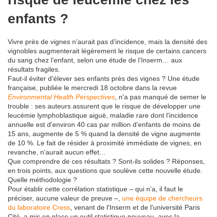
enfants ?
Vivre près de vignes n’aurait pas d’incidence, mais la densité des
vignobles augmenterait légèrement le risque de certains cancers
du sang chez l’enfant, selon une étude de l’Inserm… aux
résultats fragiles.
F
aut-il éviter d'élever ses enfants près des vignes ? Une étude
française, publiée le mercredi 18 octobre dans la revue
Environmental Health Perspectives
, n'a pas manqué de semer le
trouble : ses auteurs assurent que le risque de développer une
leucémie lymphoblastique aiguë, maladie rare dont l'incidence
annuelle est d'environ 40 cas par million d'enfants de moins de
15 ans, augmente de 5 % quand la densité de vigne augmente
de 10 %. Le fait de résider à proximité immédiate de vignes, en
revanche, n'aurait aucun effet…
Que comprendre de ces résultats ? Sont-ils solides ? Réponses,
en trois points, aux questions que soulève cette nouvelle étude.
Quelle méthodologie ?
Pour établir cette corrélation statistique – qui n'a, il faut le
préciser, aucune valeur de preuve –,
une équipe de chercheurs
du laboratoire Cress
, venant de l'Inserm et de l'université Paris
Cité, a mis en place un outil statistique nouveau, avec la