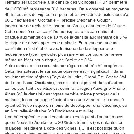
l'enfant) serait corrélé à la densité des vignobles. « Un périmètre
2
de 1 000 m
représente 314 hectares. On a observé en moyenne
48,5 hectares de vignes par périmètre, avec des densités jusqu'à
66,1 hectares en Occitanie », précise Stéphanie Goujon,
ingénieure de recherche Inserm au Cress, coauteure de l'étude.
Cette densité serait corrélée au risque au niveau national,
chaque augmentation de 10 % de la densité augmentant de 5 %
le risque de développer cette maladie. En revanche, aucune
corrélation n'est établie avec le risque de développer une
leucémie de type myéloïde, plus rare – au contraire, on relève
même un léger sous-risque, de l'ordre de 5 %.
Autre curiosité : les résultats par région sont très hétérogènes.
Selon les auteurs, le surrisque observé est « significatif » dans
seulement cinq régions (Pays de la Loire, Grand Est, Centre-Val
de Loire, Paca, Occitanie), mais il est insignifiant dans d'autres
zones pourtant très viticoles, comme la région Auvergne-Rhône-
Alpes (où la densité des vignes semble même protéger de la
maladie, les enfants qui résident dans une zone à forte densité
ayant 50 % de risque en moins de développer une leucémie), ou
en Nouvelle-Aquitaine (où l'incidence est nulle).
Une hétérogénéité que les auteurs s'expliquent d'autant moins
qu'en Nouvelle-Aquitaine, « 20 % des témoins (les enfants non
malades) résidaient à côté des vignes. […] Il est possible qu'on
ait raté certaines parcelles, car nous ne sommes pas allés sur le