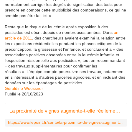
normalement corriger les degrés de signification des tests pour
prendre en compte cette multiplicité des comparaisons, ce qui ne
semble pas être fait ici. »
Reste que le risque de leucémie après exposition à des
pesticides est décrit depuis de nombreuses années. Dans
un
article de 2011
, des chercheurs avaient examiné la relation entre
les expositions résidentielles pendant les phases critiques de la
préconception, la grossesse et l'enfance, et concluaient à « des
associations positives observées entre la leucémie infantile et
l'exposition résidentielle aux pesticides », tout en recommandant
« des travaux supplémentaires pour confirmer les
résultats ». L'équipe compte poursuivre ses travaux, notamment
en s'intéressant à d'autres parcelles agricoles, et en incluant des
données sur les épandages de pesticides.
Géraldine Woessner
Publié le 20/10/2023
La proximité de vignes augmente-t-elle réellement le risque de leucémie chez les enfants ?
https://www.lepoint.fr/sante/la-proximite-de-vignes-augmente-t-elle-reellement-le-risque-de-leucemie-chez-les-enfants-20-10-2023-2540147_40.php