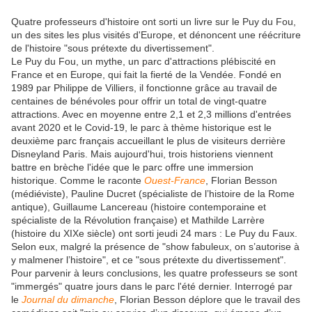
Quatre professeurs d'histoire ont sorti un livre sur le Puy du Fou,
un des sites les plus visités d'Europe, et dénoncent une réécriture
de l'histoire "sous prétexte du divertissement".
Le Puy du Fou, un mythe, un parc d'attractions plébiscité en
France et en Europe, qui fait la fierté de la Vendée. Fondé en
1989 par Philippe de Villiers, il fonctionne grâce au travail de
centaines de bénévoles pour offrir un total de vingt-quatre
attractions. Avec en moyenne entre 2,1 et 2,3 millions d'entrées
avant 2020 et le Covid-19, le parc à thème historique est le
deuxième parc français accueillant le plus de visiteurs derrière
Disneyland Paris. Mais aujourd'hui, trois historiens viennent
battre en brèche l'idée que le parc offre une immersion
historique. Comme le raconte
Ouest-France
, Florian Besson
(médiéviste), Pauline Ducret (spécialiste de l’histoire de la Rome
antique), Guillaume Lancereau (histoire contemporaine et
spécialiste de la Révolution française) et Mathilde Larrère
(histoire du XIXe siècle) ont sorti jeudi 24 mars : Le Puy du Faux.
Selon eux, malgré la présence de "show fabuleux, on s’autorise à
y malmener l’histoire", et ce "sous prétexte du divertissement".
Pour parvenir à leurs conclusions, les quatre professeurs se sont
"immergés" quatre jours dans le parc l'été dernier. Interrogé par
le
Journal du dimanche
, Florian Besson déplore que le travail des