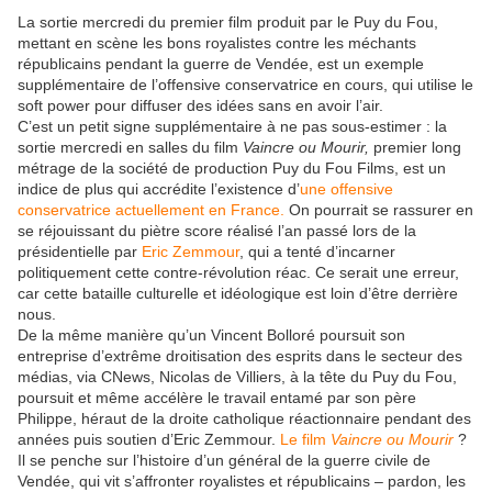
La sortie mercredi du premier film produit par le Puy du Fou,
mettant en scène les bons royalistes contre les méchants
républicains pendant la guerre de Vendée, est un exemple
supplémentaire de l’offensive conservatrice en cours, qui utilise le
soft power pour diffuser des idées sans en avoir l’air.
C’est un petit signe supplémentaire à ne pas sous-estimer : la
sortie mercredi en salles du film
Vaincre ou Mourir,
premier long
métrage de la société de production Puy du Fou Films, est un
indice de plus qui accrédite l’existence d’
une offensive
conservatrice actuellement en France.
On pourrait se rassurer en
se réjouissant du piètre score réalisé l’an passé lors de la
présidentielle par
Eric Zemmour
, qui a tenté d’incarner
politiquement cette contre-révolution réac. Ce serait une erreur,
car cette bataille culturelle et idéologique est loin d’être derrière
nous.
De la même manière qu’un Vincent Bolloré poursuit son
entreprise d’extrême droitisation des esprits dans le secteur des
médias, via CNews, Nicolas de Villiers, à la tête du Puy du Fou,
poursuit et même accélère le travail entamé par son père
Philippe, héraut de la droite catholique réactionnaire pendant des
années puis soutien d’Eric Zemmour.
Le film
Vaincre ou Mourir
?
Il se penche sur l’histoire d’un général de la guerre civile de
Vendée, qui vit s’affronter royalistes et républicains – pardon, les