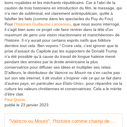
bons royalistes et les méchants républicains. Car à l’abri de la
caution de trois historiens en introduction du film, le message, qui
n’a rien de subliminal, est clairement antirépublicain, quitte à
falsifier les faits (comme dans les spectacles du Puy du Fou).
Pour
l’historien Guillaume Lancereau
, que nous avons interrogé,
il s’agit bien avec ce projet
«de faire rentrer dans la tête d’un
maximum de gens une vision réactionnaire et manichéenne»
de
l’histoire. Il n’y aurait pour certains esprits naïfs que folklore
derrière tout cela. Ben voyons ! Croire cela, c’est ignorer que la
prise d’assaut du Capitole par les supporters de Donald Trump
n’a été possible qu’à cause du travail de longue haleine mené
pendant des années par la droite américaine la plus
conservatrice pour diffuser ses idées et multiplier ses relais.
D’ailleurs, le distributeur de
Vaincre ou Mourir
ne s’en cache pas :
sur son site internet, il dit vouloir s’inspirer
«de ce qui se fait dans
d’autres pays, en particulier aux Etats-Unis»,
pour
répandre via la
culture les valeurs chrétiennes et conservatrices. Cela a le mérite
d’être clair.
Paul Quinio
publié le 23 janvier 2023
"Vaincre ou Mourir", l'histoire comme champ de bataille culturel pour les réacs