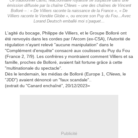
Ce traditionnel catho, réactionnaire royaliste se surpasse dans une
émission diffusée par la chaîne CNews – une des chaînes de Vincent
Bolloré – : « De Villiers raconte la naissance de la France », « De
Villiers raconte le Vendée Globe », ou encore son Puy du Fou…Avec
Lorand Deutsch emballé moi s’paquet…
L'agité du bocage, Philippe de Villiers, et le Groupe Bolloré ont
été renvoyés dans les cordes par l'Arcom (ex-CSA), l'Autorité de
régulation n'ayant relevé "aucune manipulation" dans le
"Complément d'enquête" consacré aux coulisses du Puy du Fou
(France 2, 7/9). Les confrères y montraient comment Villiers et sa
famille, proches de Bolloré, avaient fait fortune grâce à cette
"multinationale du spectacle".
Dès le lendemain, les médias de Bolloré (Europe 1, CNews, le
"JDD") avaient dénoncé un "faux scandale"..
(extrait du "Canard enchaîné", 20/12/2023=
Publicité