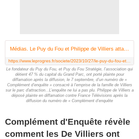
Médias. Le Puy du Fou et Philippe de Villiers attaquent France Télévisions en diffamation
https://www.leprogres.fr/societe/2023/10/27/le-puy-du-fou-et-philippe-de-villiers-attaquent-france-televisions-en-diffamation
Le fondateur du Puy du Fou, et Puy du Fou Stratégie, l’association qui
détient 47 % du capital du Grand Parc, ont porté plainte pour
diffamation après la diffusion, le 7 septembre, d’un numéro de «
Complément d’enquête » consacré à l’emprise de la famille de Villiers
sur le parc d'attraction...L’enquête ne lui a pas plu. Philippe de Villiers a
déposé plainte en diffamation contre France Télévisions après la
diffusion du numéro de « Complément d’enquête
Complément d'Enquête révèle
comment les De Villiers ont