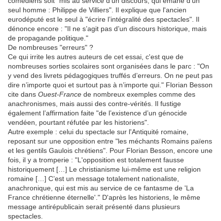
comédiens soit "mis au service d’un discours, qui émane d’un
seul homme : Philippe de Villiers". Il explique que l'ancien
eurodéputé est le seul à "écrire l’intégralité des spectacles". Il
dénonce encore : "Il ne s’agit pas d’un discours historique, mais
de propagande politique."
De nombreuses "erreurs" ?
Ce qui irrite les autres auteurs de cet essai, c'est que de
nombreuses sorties scolaires sont organisées dans le parc : "On
y vend des livrets pédagogiques truffés d’erreurs. On ne peut pas
dire n’importe quoi et surtout pas à n’importe qui." Florian Besson
cite dans
Ouest-France
de nombreux exemples comme des
anachronismes, mais aussi des contre-vérités. Il fustige
également l’affirmation faite "de l’existence d’un génocide
vendéen, pourtant réfutée par les historiens".
Autre exemple : celui du spectacle sur l'Antiquité romaine,
reposant sur une opposition entre "les méchants Romains païens
et les gentils Gaulois chrétiens". Pour Florian Besson, encore une
fois, il y a tromperie : "L'opposition est totalement fausse
historiquement […] Le christianisme lui-même est une religion
romaine […] C’est un message totalement nationaliste,
anachronique, qui est mis au service de ce fantasme de 'La
France chrétienne éternelle'." D'après les historiens, le même
message antirépublicain serait présenté dans plusieurs
spectacles.