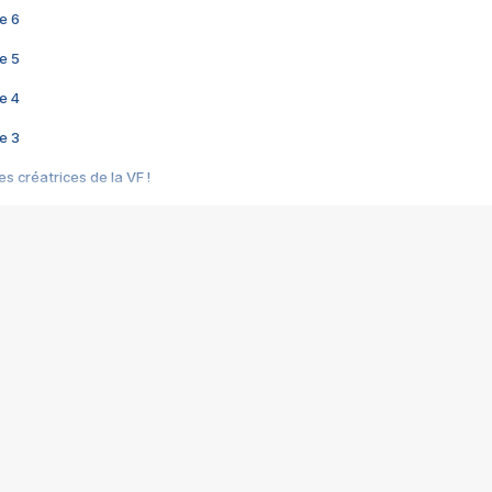
e 6
e 5
e 4
e 3
s créatrices de la VF !
e 2
e 1
e Mektoub My Love arrive enfin ! Rencontre avec Shaïn Boumedine et Sal
i : après Toni en famille
elle réalise le bouleversant Dites lui que je l'aime
ais ! Rencontre autour de Vie privée de Rebecca Zlotowski
 de Marguerite, Grave... Rencontre avec Ella Rumpf