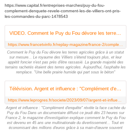
https://www.capital.fr/entreprises-marches/puy-du-fou-
complement-denquete-revele-comment-les-de-villiers-ont-pris-
les-commandes-du-parc-1478543
VIDEO. Comment le Puy du Fou dévore les terres agricoles grâce à un statut sur mesure
https://www.francetvinfo.fr/replay-magazine/france-2/complement-d-enquete/video-comment-le-puy-du-fou-devore-les-terres-agricoles-grace-a-un-statut-sur-mesure_6046538.html
Comment le Puy du Fou dévore les terres agricoles grâce à un statut
sur mesure... Le royaume des Villiers s'étend toujours plus, et leur
appétit foncier n'est pas près d'être rassasié. La grande majorité des
terrains rachetés étaient des terres agricoles. Aujourd'hui, l'asphalte les
remplace. "Une belle prairie humide qui part sous le béton"
Télévision. Argent et influence : "Complément d'enquête" révèle la face cachée du Puy du Fou
https://www.leprogres.fr/societe/2023/09/07/argent-et-influence-complement-d-enquete-revele-la-face-cachee-du-puy-du-fou
Argent et influence : "Complément d'enquête" révèle la face cachée du
Puy du Fou Dans un documentaire diffusé ce jeudi dès 23 heures sur
France 2, le magazine d'investigation explique comment le Puy du Fou
est devenu en 45 ans une multinationale du divertissement... Tout en
économisant des millions d'euros grâce à sa main-d'œuvre souvent