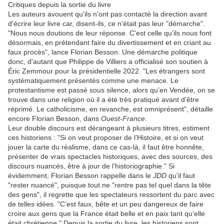
Critiques depuis la sortie du livre
Les auteurs avouent qu'ils n'ont pas contacté la direction avant
d'écrire leur livre car, disent-ils, ce n'était pas leur "démarche".
"Nous nous doutions de leur réponse. C'est celle qu’ils nous font
désormais, en prétendant faire du divertissement et en criant au
faux procès", lance Florian Besson. Une démarche politique
donc, d'autant que Philippe de Villiers a officialisé son soutien à
Éric Zemmour pour la présidentielle 2022. "Les étrangers sont
systématiquement présentés comme une menace. Le
protestantisme est passé sous silence, alors qu’en Vendée, on se
trouve dans une religion où il a été très pratiqué avant d’être
réprimé. Le catholicisme, en revanche, est omniprésent", détaille
encore Florian Besson, dans
Ouest-France
.
Leur double discours est dérangeant à plusieurs titres, estiment
ces historiens : "Si on veut proposer de l’Histoire, et si on veut
jouer la carte du réalisme, dans ce cas-là, il faut être honnête,
présenter de vrais spectacles historiques, avec des sources, des
discours nuancés, être à jour de l’historiographie." Si
évidemment, Florian Besson rappelle dans le
JDD
qu'il faut
"rester nuancé", puisque tout ne "rentre pas tel quel dans la tête
des gens", il regrette que les spectateurs ressortent du parc avec
de telles idées. "C’est faux, bête et un peu dangereux de faire
croire aux gens que la France était belle et en paix tant qu’elle
était chrétienne." Depuis la sortie du livre, les historiens sont