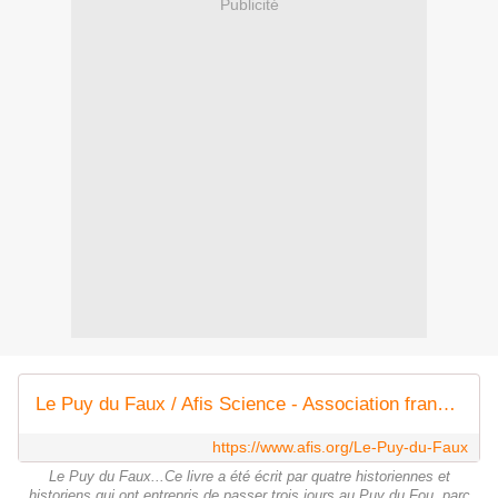
Publicité
Le Puy du Faux / Afis Science - Association française pour l'information scientifique
https://www.afis.org/Le-Puy-du-Faux
Le Puy du Faux...Ce livre a été écrit par quatre historiennes et
historiens qui ont entrepris de passer trois jours au Puy du Fou, parc