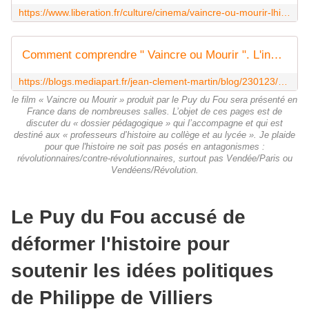
https://www.liberation.fr/culture/cinema/vaincre-ou-mourir-lhistoire-comme-champ-de-bataille-culturel-pour-les-reacs-20230123_JWU37RD56NH7NG4RODRSKLRLKE/
Comment comprendre " Vaincre ou Mourir ". L'incroyable épopée de Charette
https://blogs.mediapart.fr/jean-clement-martin/blog/230123/comment-comprendre-vaincre-ou-mourir-l-incroyable-epopee-de-charette
le film « Vaincre ou Mourir » produit par le Puy du Fou sera présenté en
France dans de nombreuses salles. L’objet de ces pages est de
discuter du « dossier pédagogique » qui l’accompagne et qui est
destiné aux « professeurs d’histoire au collège et au lycée ». Je plaide
pour que l'histoire ne soit pas posés en antagonismes :
révolutionnaires/contre-révolutionnaires, surtout pas Vendée/Paris ou
Vendéens/Révolution.
Le Puy du Fou accusé de
déformer l'histoire pour
soutenir les idées politiques
de Philippe de Villiers