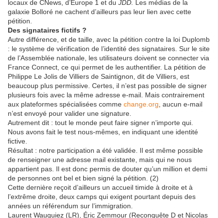
locaux de CNews, d’Europe 1 et du
JDD.
Les médias de la
galaxie Bolloré ne cachent d’ailleurs pas leur lien avec cette
pétition.
Des signataires fictifs ?
Autre différence, et de taille, avec la pétition contre la loi Duplomb
: le système de vérification de l’identité des signataires. Sur le site
de l’Assemblée nationale, les utilisateurs doivent se connecter via
France Connect, ce qui permet de les authentifier. La pétition de
Philippe Le Jolis de Villiers de Saintignon, dit de Villiers, est
beaucoup plus permissive. Certes, il n’est pas possible de signer
plusieurs fois avec la même adresse e-mail. Mais contrairement
aux plateformes spécialisées comme
change.org
, aucun e-mail
n’est envoyé pour valider une signature.
Autrement dit : tout le monde peut faire signer n’importe qui.
Nous avons fait le test nous-mêmes, en indiquant une identité
fictive.
Résultat : notre participation a été validée. Il est même possible
de renseigner une adresse mail existante, mais qui ne nous
appartient pas. Il est donc permis de douter qu’un million et demi
de personnes ont bel et bien signé la pétition. (2)
Cette dernière reçoit d’ailleurs un accueil timide à droite et à
l’extrême droite, deux camps qui exigent pourtant depuis des
années un référendum sur l’immigration.
Laurent Wauquiez (LR), Éric Zemmour (Reconquête D et Nicolas