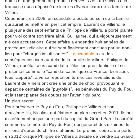
hôtels et une gamme de produits dérivés. C'est un succès à la
française qui a dépassé de loin les rêves initiaux de la famille de
Villiers.
Cependant, en 2006, un scandale a éclaté au sein de la famille
qui aurait pu mettre en péril cet empire. Laurent de Villiers, le
plus jeune des sept enfants de Philippe de Villiers, a porté plainte
pour viol contre son frère aîné, Guillaume, qui a vigoureusement
nié ces accusations. Cette affaire a engendré huit années de
procédure judiciaire qui se sont finalement conclues par un non-
lieu pour "charges insuffisantes".
Le scandale
a eu des
conséquences bien au-delà de la famille de Villiers. Philippe de
Villiers, qui était alors candidat à l'élection présidentielle et se
présentait comme le "candidat catholique de France, bien sous
tous rapports", a vu sa réputation ternie. Les révélations de
Laurent de Villiers ont créé une onde de choc, provoquant le
départ de centaines de "puyfolais", les bénévoles du Puy du Fou,
et laissant planer des doutes sur l'avenir du parc.
Un plan secret
Pour préserver le Puy du Fou, Philippe de Villiers et son
deuxième fils, Nicolas, ont élaboré un plan secret en 2011. Ils ont
discrètement acquis une part du capital du Grand Parc, la société
commerciale mère du Puy du Fou, qui générait des dizaines de
millions d'euros de chiffre d'affaires. Le premier coup a été porté
en 2012 lorsque Philippe de Villiers a décidé de vendre au Grand