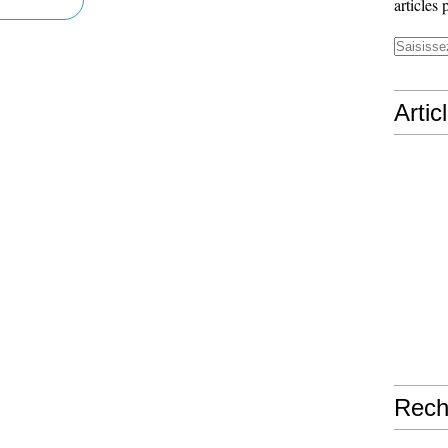
articles 
Artic
Rech