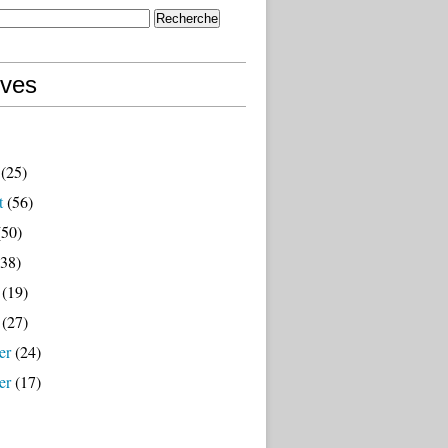
ives
(25)
t
(56)
50)
38)
(19)
(27)
er
(24)
er
(17)