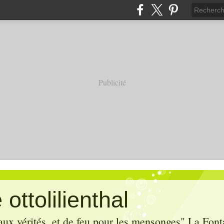
Publicité
ottolilienthal
aux vérités, et de feu pour les mensonges" La Font