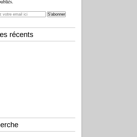
publiés.
les récents
erche