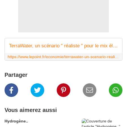
TerraWater, un scénario " réaliste " pour le mix électrique en 2050
https://www.lepoint.fr/economie/terrawater-un-scenario-realiste-pour-le-mix-electrique-en-2050--08-11-2022-2496837_28.php
Partager
Vous aimerez aussi
Hydrogène..