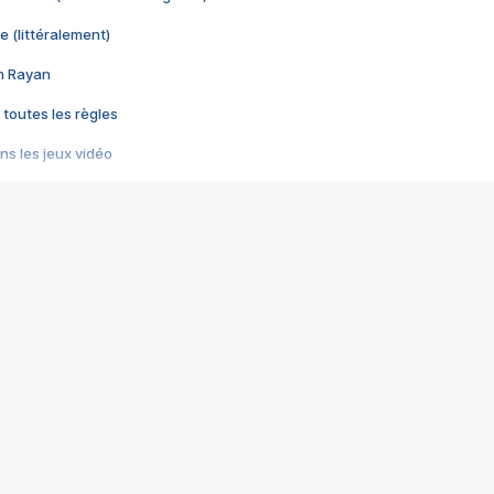
e (littéralement)
im Rayan
 toutes les règles
s les jeux vidéo
us choquant de Rockstar ? - Le scandale BULLY
e plus moche de Steam
du RÊVE tourne au CAUCHEMAR
pendant 8 heures
it… à tort
umiliés par un jeu vidéo
ire - Final Fantasy 8
ti un empire - Age of Empires