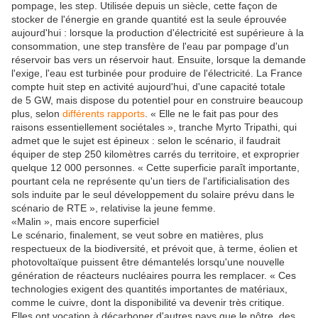
pompage, les step. Utilisée depuis un siècle, cette façon de
stocker de l'énergie en grande quantité est la seule éprouvée
aujourd'hui : lorsque la production d'électricité est supérieure à la
consommation, une step transfère de l'eau par pompage d'un
réservoir bas vers un réservoir haut. Ensuite, lorsque la demande
l'exige, l'eau est turbinée pour produire de l'électricité. La France
compte huit step en activité aujourd'hui, d'une capacité totale
de 5 GW, mais dispose du potentiel pour en construire beaucoup
plus, selon
différents rapports
. « Elle ne le fait pas pour des
raisons essentiellement sociétales », tranche Myrto Tripathi, qui
admet que le sujet est épineux : selon le scénario, il faudrait
équiper de step 250 kilomètres carrés du territoire, et exproprier
quelque 12 000 personnes. « Cette superficie paraît importante,
pourtant cela ne représente qu'un tiers de l'artificialisation des
sols induite par le seul développement du solaire prévu dans le
scénario de RTE », relativise la jeune femme.
«Malin », mais encore superficiel
Le scénario, finalement, se veut sobre en matières, plus
respectueux de la biodiversité, et prévoit que, à terme, éolien et
photovoltaïque puissent être démantelés lorsqu'une nouvelle
génération de réacteurs nucléaires pourra les remplacer. « Ces
technologies exigent des quantités importantes de matériaux,
comme le cuivre, dont la disponibilité va devenir très critique.
Elles ont vocation à décarboner d'autres pays que le nôtre, des