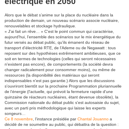
électrique en 2050
Alors que le débat s’anime sur la place du nucléaire dans la
production de demain, un nouveau scénario associe nucléaire,
renouvelables et stockage hydraulique.
« J'
ai fait un rêve… » C'est le point commun qui caractérise,
aujourd'hui, l'ensemble des scénarios sur le mix énergétique du
futur versés au débat public, qu'ils émanent du réseau de
transport d'électricité RTE, de l'Ademe ou de Negawatt : tous
reposent sur des hypothèses extrêmement ambitieuses, que ce
soit en termes de technologies (celles qui seront nécessaires
n'existent pas encore), de comportements (la société devra
changer radicalement pour consommer moins), ou même de
ressources (la disponibilité des matériaux qui seront
indispensables n'est pas garantie.) Alors que les discussions
s'ouvriront bientôt sur la prochaine Programmation pluriannuelle
de l'énergie (l'actuelle, qui prévoit la fermeture rapide d'une
quinzaine de réacteurs nucléaires, étant devenue obsolète), la
Commission nationale du débat public s'est autosaisie du sujet,
avec un parti pris méthodologique qui laisse les experts
songeurs…
Ce 8 novembre
, l'instance présidée par
Chantal Jouanno
a
décidé de ne soumettre au public, qui débattra de la question :