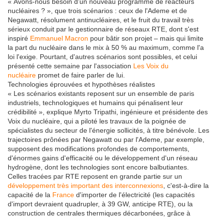
« Avons-nous besoin d'un nouveau programme de réacteurs
nucléaires ? », que trois scénarios : ceux de l'Ademe et de
Negawatt, résolument antinucléaires, et le fruit du travail très
sérieux conduit par le gestionnaire de réseaux RTE, dont s'est
inspiré
Emmanuel Macron
pour bâtir son projet – mais qui limite
la part du nucléaire dans le mix à 50 % au maximum, comme l'a
loi l'exige. Pourtant, d'autres scénarios sont possibles, et celui
présenté cette semaine par l'association
Les Voix du
nucléaire
promet de faire parler de lui.
Technologies éprouvées et hypothèses réalistes
« Les scénarios existants reposent sur un ensemble de paris
industriels, technologiques et humains qui pénalisent leur
crédibilité », explique Myrto Tripathi, ingénieure et présidente des
Voix du nucléaire, qui a piloté les travaux de la poignée de
spécialistes du secteur de l'énergie sollicités, à titre bénévole. Les
trajectoires prônées par Negawatt ou par l'Ademe, par exemple,
supposent des modifications profondes de comportements,
d'énormes gains d'efficacité ou le développement d'un réseau
hydrogène, dont les technologies sont encore balbutiantes.
Celles tracées par RTE reposent en grande partie sur un
développement très important des interconnexions
, c'est-à-dire la
capacité de la
France
d'importer de l'électricité (les capacités
d'import devraient quadrupler, à 39 GW, anticipe RTE), ou la
construction de centrales thermiques décarbonées, grâce à