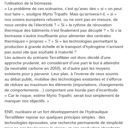
l'utilisation de la biomasse.
« Le problème de ces scénarios, c'est qu'avec des » si « on peut
tout faire », souligne Myrto Tripathi. Mais qu'arrivera-t-il, « si »
nos voisins européens refusent, ou ne sont pas en mesure, de
nous vendre de l'électricité ? « Si » le rythme de rénovation
thermique des bâtiments n'est finalement pas décuplé ? « Si » la
biomasse s'avère insuffisante pour alimenter des centrales
thermiques « propres » ? « Si » les technologies permettant la
production à grande échelle et le transport d'hydrogène n'arrivent
pas aussi vite que souhaité à maturité ?
Les auteurs du scénario TerraWater ont donc décidé d'une
approche prudente, en considérant d'une part le but à atteindre
(la neutralité carbone en 2050), et d'autre part les moyens
existants pour y parvenir. Leur plan, à l'inverse de ceux soumis
au débat public, mobilise des technologies existantes et s'efforce
de réduire au maximum les éléments (importations, changements
de comportements…) comportant une lourde part d'incertitude.
« Car le risque, estime Myrto Tripathi, serait tout simplement de
manquer nos objectifs. »
ENR, nucléaire et un fort développement de l'hydraulique
TerraWater repose sur quelques principes simples : des
technologies éprouvées, une recherche permanente de simplicité
pour ne pas bouleverser le réseau et une production abondante