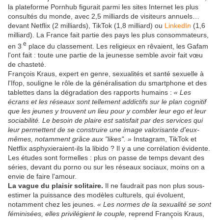
la plateforme Pornhub figurait parmi les sites Internet les plus
consultés du monde, avec 2,5 milliards de visiteurs annuels…
devant Netflix (2 milliards), TikTok (1,8 milliard) ou
LinkedIn
(1,6
milliard). La France fait partie des pays les plus consommateurs,
e
en 3
place du classement. Les religieux en rêvaient, les Gafam
l'ont fait : toute une partie de la jeunesse semble avoir fait vœu
de chasteté.
François Kraus, expert en genre, sexualités et santé sexuelle à
l'Ifop, souligne le rôle de la généralisation du smartphone et des
tablettes dans la dégradation des rapports humains :
« Les
écrans et les réseaux sont tellement addictifs sur le plan cognitif
que les jeunes y trouvent un lieu pour y combler leur ego et leur
sociabilité. Le besoin de plaire est satisfait par des services qui
leur permettent de se construire une image valorisante d'eux-
mêmes, notamment grâce aux "likes". »
Instagram, TikTok et
Netflix asphyxieraient-ils la libido ? Il y a une corrélation évidente.
Les études sont formelles : plus on passe de temps devant des
séries, devant du porno ou sur les réseaux sociaux, moins on a
envie de faire l'amour.
La vague du plaisir solitaire.
Il ne faudrait pas non plus sous-
estimer la puissance des modèles culturels, qui évoluent,
notamment chez les jeunes.
« Les normes de la sexualité se sont
féminisées, elles privilégient le couple,
reprend François Kraus,