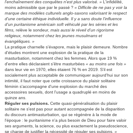
l'enchaînement des conquêtes n'est plus valorisé. »
L'infidélité,
moins admissible que par le passé ?
« Difficile de ne pas y voir la
marque des modèles culturels anglo-saxons valorisant le respect
d'une certaine éthique individuelle. Il y a sans doute l'influence
d'un puritanisme américain soft véhiculé par les séries et les
films,
relève le sondeur,
mais aussi le réveil d'un rigorisme
religieux, notamment chez les jeunes musulmans et
évangéliques. »
La pratique charnelle s'évapore, mais le plaisir demeure. Nombre
d'études montrent une explosion de la pratique de la
masturbation, notamment chez les femmes. Alors que 19 %
d'entre elles déclaraient s'être masturbées
« au moins une fois »
dans leur vie en 1970, elles étaient 76 % en 2019. S'il est
socialement plus acceptable de communiquer aujourd'hui sur son
intimité, il faut noter que cette croissance du plaisir solitaire
féminin s'accompagne d'une explosion du marché des
accessoires sexuels, dont l'usage a quadruplé en moins de
quinze ans.
Réguler ses pulsions.
Cette quasi-généralisation du plaisir
solitaire ne s'est pas pour autant accompagnée de la disparition
du discours antimasturbation, qui se régénère à la mode de
l'époque : le puritanisme n'a plus besoin de Dieu pour faire valoir
ses arguments, la science, ou plus exactement la pseudoscience,
se charge de justifier la nécessité de réguler ses pulsions.
«