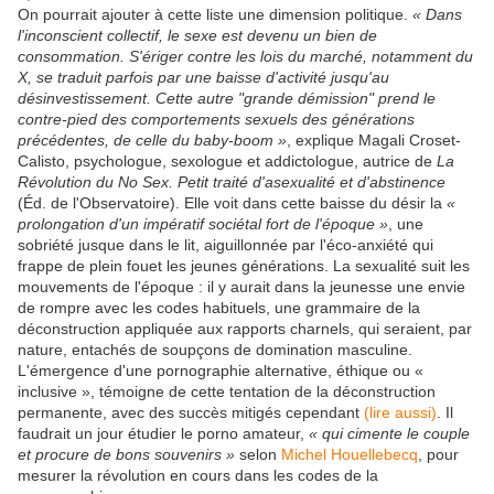
On pourrait ajouter à cette liste une dimension politique.
« Dans
l'inconscient collectif, le sexe est devenu un bien de
consommation. S'ériger contre les lois du marché, notamment du
X, se traduit parfois par une baisse d'activité jusqu'au
désinvestissement. Cette autre "grande démission" prend le
contre-pied des comportements sexuels des générations
précédentes, de celle du baby-boom »
, explique Magali Croset-
Calisto, psychologue, sexologue et addictologue, autrice de
La
Révolution du No Sex. Petit traité d'asexualité et d'abstinence
(Éd. de l'Observatoire). Elle voit dans cette baisse du désir la
«
prolongation d'un impératif sociétal fort de l'époque »
, une
sobriété jusque dans le lit, aiguillonnée par l'éco-anxiété qui
frappe de plein fouet les jeunes générations. La sexualité suit les
mouvements de l'époque : il y aurait dans la jeunesse une envie
de rompre avec les codes habituels, une grammaire de la
déconstruction appliquée aux rapports charnels, qui seraient, par
nature, entachés de soupçons de domination masculine.
L'émergence d'une pornographie alternative, éthique ou «
inclusive », témoigne de cette tentation de la déconstruction
permanente, avec des succès mitigés cependant
(lire aussi)
. Il
faudrait un jour étudier le porno amateur,
« qui cimente le couple
et procure de bons souvenirs »
selon
Michel Houellebecq
, pour
mesurer la révolution en cours dans les codes de la