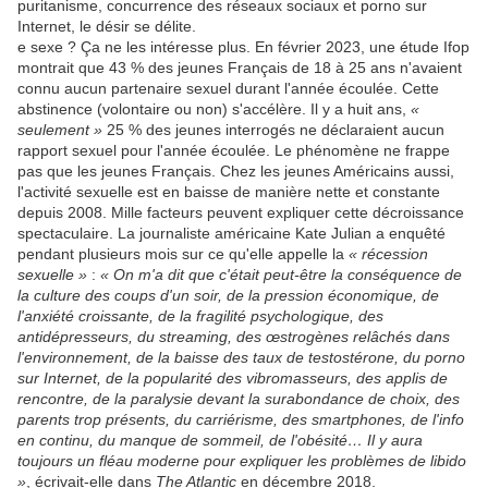
puritanisme, concurrence des réseaux sociaux et porno sur
Internet, le désir se délite.
e sexe ? Ça ne les intéresse plus. En février 2023, une étude Ifop
montrait que 43 % des jeunes Français de 18 à 25 ans n'avaient
connu aucun partenaire sexuel durant l'année écoulée. Cette
abstinence (volontaire ou non) s'accélère. Il y a huit ans,
«
seulement »
25 % des jeunes interrogés ne déclaraient aucun
rapport sexuel pour l'année écoulée. Le phénomène ne frappe
pas que les jeunes Français. Chez les jeunes Américains aussi,
l'activité sexuelle est en baisse de manière nette et constante
depuis 2008. Mille facteurs peuvent expliquer cette décroissance
spectaculaire. La journaliste américaine Kate Julian a enquêté
pendant plusieurs mois sur ce qu'elle appelle la
« récession
sexuelle »
:
« On m'a dit que c'était peut-être la conséquence de
la culture des coups d'un soir, de la pression économique, de
l'anxiété croissante, de la fragilité psychologique, des
antidépresseurs, du streaming, des œstrogènes relâchés dans
l'environnement, de la baisse des taux de testostérone, du porno
sur Internet, de la popularité des vibromasseurs, des applis de
rencontre, de la paralysie devant la surabondance de choix, des
parents trop présents, du carriérisme, des smartphones, de l'info
en continu, du manque de sommeil, de l'obésité… Il y aura
toujours un fléau moderne pour expliquer les problèmes de libido
»
, écrivait-elle dans
The Atlantic
en décembre 2018.