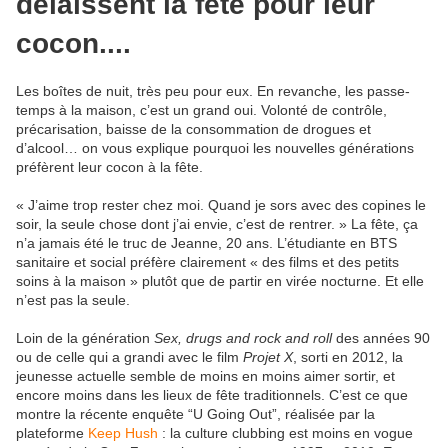
délaissent la fête pour leur
cocon....
Les boîtes de nuit, très peu pour eux. En revanche, les passe-
temps à la maison, c’est un grand oui. Volonté de contrôle,
précarisation, baisse de la consommation de drogues et
d’alcool… on vous explique pourquoi les nouvelles générations
préfèrent leur cocon à la fête.
« J’aime trop rester chez moi. Quand je sors avec des copines le
soir, la seule chose dont j’ai envie, c’est de rentrer. » La fête, ça
n’a jamais été le truc de Jeanne, 20 ans. L’étudiante en BTS
sanitaire et social préfère clairement « des films et des petits
soins à la maison » plutôt que de partir en virée nocturne. Et elle
n’est pas la seule.
Loin de la génération
Sex, drugs and rock and roll
des années 90
ou de celle qui a grandi avec le film
Projet X
, sorti en 2012, la
jeunesse actuelle semble de moins en moins aimer sortir, et
encore moins dans les lieux de fête traditionnels. C’est ce que
montre la récente enquête “U Going Out”, réalisée par la
plateforme
Keep Hush
: la culture clubbing est moins en vogue