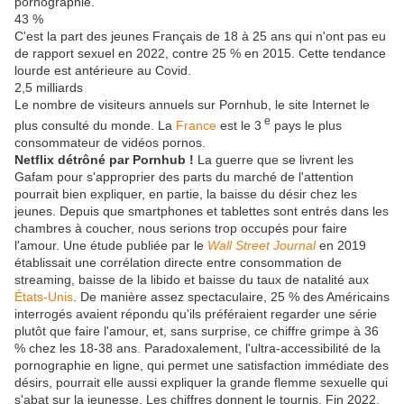
pornographie.
43 %
C'est la part des jeunes Français de 18 à 25 ans qui n'ont pas eu
de rapport sexuel en 2022, contre 25 % en 2015. Cette tendance
lourde est antérieure au Covid.
2,5 milliards
Le nombre de visiteurs annuels sur Pornhub, le site Internet le
e
plus consulté du monde. La
France
est le 3
pays le plus
consommateur de vidéos pornos.
Netflix détrôné par Pornhub !
La guerre que se livrent les
Gafam pour s'approprier des parts du marché de l'attention
pourrait bien expliquer, en partie, la baisse du désir chez les
jeunes. Depuis que smartphones et tablettes sont entrés dans les
chambres à coucher, nous serions trop occupés pour faire
l'amour. Une étude publiée par le
Wall Street Journal
en 2019
établissait une corrélation directe entre consommation de
streaming, baisse de la libido et baisse du taux de natalité aux
États-Unis
. De manière assez spectaculaire, 25 % des Américains
interrogés avaient répondu qu'ils préféraient regarder une série
plutôt que faire l'amour, et, sans surprise, ce chiffre grimpe à 36
% chez les 18-38 ans. Paradoxalement, l'ultra-accessibilité de la
pornographie en ligne, qui permet une satisfaction immédiate des
désirs, pourrait elle aussi expliquer la grande flemme sexuelle qui
s'abat sur la jeunesse. Les chiffres donnent le tournis. Fin 2022,