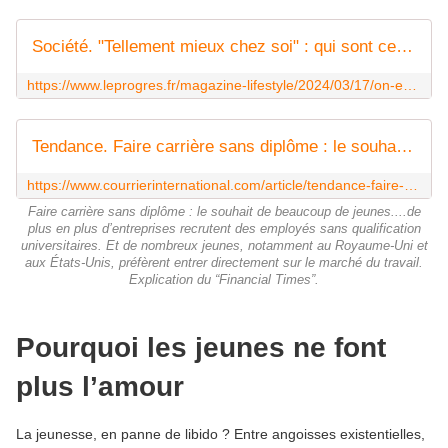
Société. "Tellement mieux chez soi" : qui sont ces jeunes qui délaissent la fête pour leur cocon
https://www.leprogres.fr/magazine-lifestyle/2024/03/17/on-est-parfois-tellement-mieux-chez-soi-quelle-est-cette-nouvelle-generation-qui-delaisse-la-fete-pour-son-cocon
Tendance. Faire carrière sans diplôme : le souhait de beaucoup de jeunes
https://www.courrierinternational.com/article/tendance-faire-carriere-sans-diplome-le-souhait-de-beaucoup-de-jeunes
Faire carrière sans diplôme : le souhait de beaucoup de jeunes....de
plus en plus d’entreprises recrutent des employés sans qualification
universitaires. Et de nombreux jeunes, notamment au Royaume-Uni et
aux États-Unis, préfèrent entrer directement sur le marché du travail.
Explication du “Financial Times”.
Pourquoi les jeunes ne font
plus l’amour
La jeunesse, en panne de libido ? Entre angoisses existentielles,