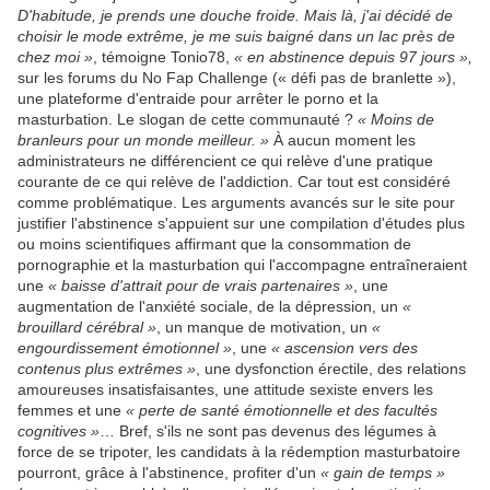
D'habitude, je prends une douche froide. Mais là, j'ai décidé de
choisir le mode extrême, je me suis baigné dans un lac près de
chez moi »
, témoigne Tonio78,
« en abstinence depuis 97 jours »,
sur les forums du No Fap Challenge (« défi pas de branlette »),
une plateforme d'entraide pour arrêter le porno et la
masturbation. Le slogan de cette communauté ?
« Moins de
branleurs pour un monde meilleur. »
À aucun moment les
administrateurs ne différencient ce qui relève d'une pratique
courante de ce qui relève de l'addiction. Car tout est considéré
comme problématique. Les arguments avancés sur le site pour
justifier l'abstinence s'appuient sur une compilation d'études plus
ou moins scientifiques affirmant que la consommation de
pornographie et la masturbation qui l'accompagne entraîneraient
une
« baisse d'attrait pour de vrais partenaires »
, une
augmentation de l'anxiété sociale, de la dépression, un
«
brouillard cérébral »
, un manque de motivation, un
«
engourdissement émotionnel »
, une
« ascension vers des
contenus plus extrêmes »
, une dysfonction érectile, des relations
amoureuses insatisfaisantes, une attitude sexiste envers les
femmes et une
« perte de santé émotionnelle et des facultés
cognitives »
… Bref, s'ils ne sont pas devenus des légumes à
force de se tripoter, les candidats à la rédemption masturbatoire
pourront, grâce à l'abstinence, profiter d'un
« gain de temps »