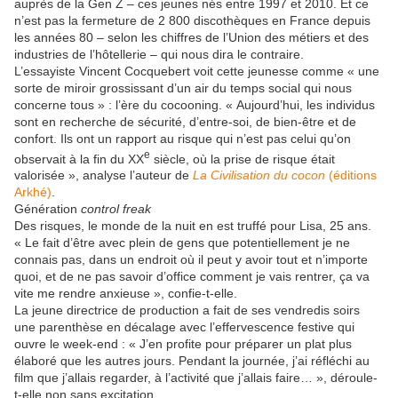
auprès de la Gen Z – ces jeunes nés entre 1997 et 2010. Et ce
n’est pas la fermeture de 2 800 discothèques en France depuis
les années 80 – selon les chiffres de l’Union des métiers et des
industries de l’hôtellerie – qui nous dira le contraire.
L’essayiste Vincent Cocquebert voit cette jeunesse comme « une
sorte de miroir grossissant d’un air du temps social qui nous
concerne tous » : l’ère du cocooning. « Aujourd’hui, les individus
sont en recherche de sécurité, d’entre-soi, de bien-être et de
confort. Ils ont un rapport au risque qui n’est pas celui qu’on
e
observait à la fin du XX
siècle, où la prise de risque était
valorisée », analyse l’auteur de
La Civilisation du cocon
(éditions
Arkhé)
.
Génération
control freak
Des risques, le monde de la nuit en est truffé pour Lisa, 25 ans.
« Le fait d’être avec plein de gens que potentiellement je ne
connais pas, dans un endroit où il peut y avoir tout et n’importe
quoi, et de ne pas savoir d’office comment je vais rentrer, ça va
vite me rendre anxieuse », confie-t-elle.
La jeune directrice de production a fait de ses vendredis soirs
une parenthèse en décalage avec l’effervescence festive qui
ouvre le week-end : « J’en profite pour préparer un plat plus
élaboré que les autres jours. Pendant la journée, j’ai réfléchi au
film que j’allais regarder, à l’activité que j’allais faire… », déroule-
t-elle non sans excitation.