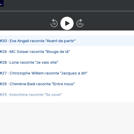
#30 : Eve Angeli raconte "Avant de partir"
#29 : MC Solaar raconte "Bouge de là"
28 : Lorie raconte "Je vais vite"
#27 : Christophe Willem raconte "Jacques a dit"
#26 : Chimène Badi raconte "Entre nous"
#25 : Indochine raconte "3e sexe"
#24 : Zaho raconte "C'est chelou"
#23 : Patrick Bruel raconte "Au café des délices"
#22 : Kyo raconte "Le chemin"