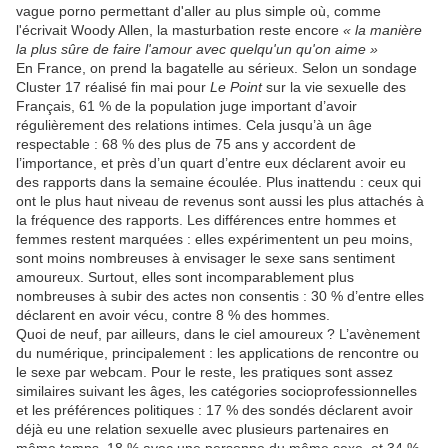
vague porno permettant d'aller au plus simple où, comme
l'écrivait Woody Allen, la masturbation reste encore
« la manière
la plus sûre de faire l'amour avec quelqu'un qu'on aime »
En France, on prend la bagatelle au sérieux. Selon un sondage
Cluster 17 réalisé fin mai pour
Le Point
sur la vie sexuelle des
Français, 61 % de la population juge important d’avoir
régulièrement des relations intimes. Cela jusqu’à un âge
respectable : 68 % des plus de 75 ans y accordent de
l’importance, et près d’un quart d’entre eux déclarent avoir eu
des rapports dans la semaine écoulée. Plus inattendu : ceux qui
ont le plus haut niveau de revenus sont aussi les plus attachés à
la fréquence des rapports. Les différences entre hommes et
femmes restent marquées : elles expérimentent un peu moins,
sont moins nombreuses à envisager le sexe sans sentiment
amoureux. Surtout, elles sont incomparablement plus
nombreuses à subir des actes non consentis : 30 % d’entre elles
déclarent en avoir vécu, contre 8 % des hommes.
Quoi de neuf, par ailleurs, dans le ciel amoureux ? L’avènement
du numérique, principalement : les applications de rencontre ou
le sexe par webcam. Pour le reste, les pratiques sont assez
similaires suivant les âges, les catégories socioprofessionnelles
et les préférences politiques : 17 % des sondés déclarent avoir
déjà eu une relation sexuelle avec plusieurs partenaires en