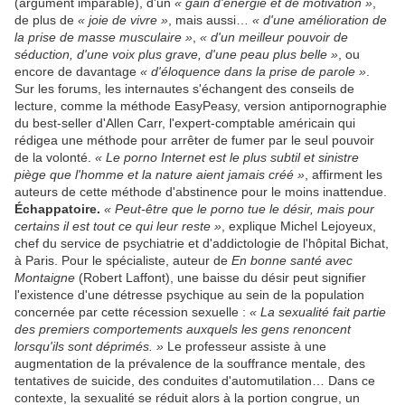
(argument imparable), d'un
« gain d'énergie et de motivation »
,
de plus de
« joie de vivre »
, mais aussi…
« d'une amélioration de
la prise de masse musculaire »
,
« d'un meilleur pouvoir de
séduction, d'une voix plus grave, d'une peau plus belle »
, ou
encore de davantage
« d'éloquence dans la prise de parole »
.
Sur les forums, les internautes s'échangent des conseils de
lecture, comme la méthode EasyPeasy, version antipornographie
du best-seller d'Allen Carr, l'expert-comptable américain qui
rédigea une méthode pour arrêter de fumer par le seul pouvoir
de la volonté.
« Le porno Internet est le plus subtil et sinistre
piège que l'homme et la nature aient jamais créé »
, affirment les
auteurs de cette méthode d'abstinence pour le moins inattendue.
Échappatoire.
« Peut-être que le porno tue le désir, mais pour
certains il est tout ce qui leur reste »
, explique Michel Lejoyeux,
chef du service de psychiatrie et d'addictologie de l'hôpital Bichat,
à Paris. Pour le spécialiste, auteur de
En bonne santé avec
Montaigne
(Robert Laffont), une baisse du désir peut signifier
l'existence d'une détresse psychique au sein de la population
concernée par cette récession sexuelle :
« La sexualité fait partie
des premiers comportements auxquels les gens renoncent
lorsqu'ils sont déprimés. »
Le professeur assiste à une
augmentation de la prévalence de la souffrance mentale, des
tentatives de suicide, des conduites d'automutilation… Dans ce
contexte, la sexualité se réduit alors à la portion congrue, un