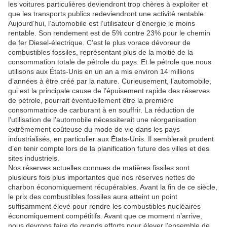
les voitures particulières deviendront trop chères à exploiter et
que les transports publics redeviendront une activité rentable.
Aujourd’hui, l’automobile est l’utilisateur d’énergie le moins
rentable.
Son rendement est de 5% contre 23% pour le chemin
de fer Diesel-électrique.
C’est le plus vorace dévoreur de
combustibles fossiles, représentant plus de la moitié de la
consommation totale de pétrole du pays.
Et le pétrole que nous
utilisons aux États-Unis en un an a mis environ 14 millions
d’années à être créé par la nature.
Curieusement, l’automobile,
qui est la principale cause de l’épuisement rapide des réserves
de pétrole, pourrait éventuellement être la première
consommatrice de carburant à en souffrir.
La réduction de
l'utilisation de l'automobile nécessiterait une réorganisation
extrêmement coûteuse du mode de vie dans les pays
industrialisés, en particulier aux États-Unis.
Il semblerait prudent
d’en tenir compte lors de la planification future des villes et des
sites industriels.
Nos réserves actuelles connues de matières fissiles sont
plusieurs fois plus importantes que nos réserves nettes de
charbon économiquement récupérables.
Avant la fin de ce siècle,
le prix des combustibles fossiles aura atteint un point
suffisamment élevé pour rendre les combustibles nucléaires
économiquement compétitifs.
Avant que ce moment n’arrive,
nous devrons faire de grands efforts pour élever l’ensemble de