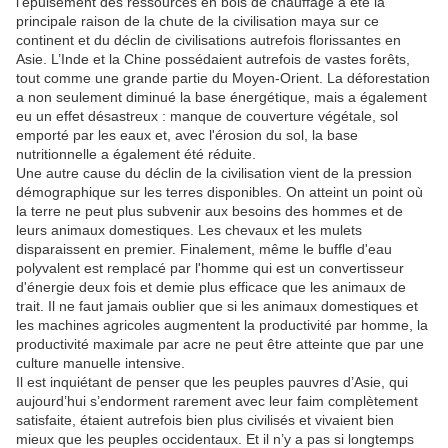
l’épuisement des ressources en bois de chauffage a été la
principale raison de la chute de la civilisation maya sur ce
continent et du déclin de civilisations autrefois florissantes en
Asie.
L’Inde et la Chine possédaient autrefois de vastes forêts,
tout comme une grande partie du Moyen-Orient.
La déforestation
a non seulement diminué la base énergétique, mais a également
eu un effet désastreux : manque de couverture végétale, sol
emporté par les eaux et, avec l'érosion du sol, la base
nutritionnelle a également été réduite.
Une autre cause du déclin de la civilisation vient de la pression
démographique sur les terres disponibles.
On atteint un point où
la terre ne peut plus subvenir aux besoins des hommes et de
leurs animaux domestiques.
Les chevaux et les mulets
disparaissent en premier.
Finalement, même le buffle d'eau
polyvalent est remplacé par l'homme qui est un convertisseur
d'énergie deux fois et demie plus efficace que les animaux de
trait.
Il ne faut jamais oublier que si les animaux domestiques et
les machines agricoles augmentent la productivité par homme, la
productivité maximale par acre ne peut être atteinte que par une
culture manuelle intensive.
Il est inquiétant de penser que les peuples pauvres d’Asie, qui
aujourd’hui s’endorment rarement avec leur faim complètement
satisfaite, étaient autrefois bien plus civilisés et vivaient bien
mieux que les peuples occidentaux.
Et il n’y a pas si longtemps