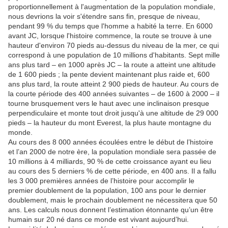
proportionnellement à l'augmentation de la population mondiale,
nous devrions la voir s'étendre sans fin, presque de niveau,
pendant 99 % du temps que l'homme a habité la terre.
En 6000
avant JC, lorsque l'histoire commence, la route se trouve à une
hauteur d'environ 70 pieds au-dessus du niveau de la mer, ce qui
correspond à une population de 10 millions d'habitants.
Sept mille
ans plus tard – en 1000 après JC – la route a atteint une altitude
de 1 600 pieds ;
la pente devient maintenant plus raide et, 600
ans plus tard, la route atteint 2 900 pieds de hauteur.
Au cours de
la courte période des 400 années suivantes – de 1600 à 2000 – il
tourne brusquement vers le haut avec une inclinaison presque
perpendiculaire et monte tout droit jusqu'à une altitude de 29 000
pieds – la hauteur du mont Everest, la plus haute montagne du
monde.
Au cours des 8 000 années écoulées entre le début de l’histoire
et l’an 2000 de notre ère, la population mondiale sera passée de
10 millions à 4 milliards, 90 % de cette croissance ayant eu lieu
au cours des 5 derniers % de cette période, en 400 ans.
Il a fallu
les 3 000 premières années de l’histoire pour accomplir le
premier doublement de la population, 100 ans pour le dernier
doublement, mais le prochain doublement ne nécessitera que 50
ans.
Les calculs nous donnent l’estimation étonnante qu’un être
humain sur 20 né dans ce monde est vivant aujourd’hui.