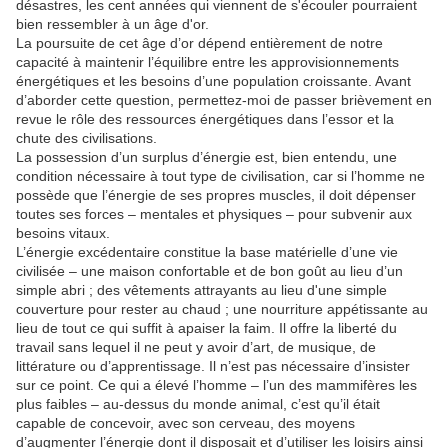
désastres, les cent années qui viennent de s'écouler pourraient
bien ressembler à un âge d'or.
La poursuite de cet âge d’or dépend entièrement de notre
capacité à maintenir l’équilibre entre les approvisionnements
énergétiques et les besoins d’une population croissante.
Avant
d’aborder cette question, permettez-moi de passer brièvement en
revue le rôle des ressources énergétiques dans l’essor et la
chute des civilisations.
La possession d’un surplus d’énergie est, bien entendu, une
condition nécessaire à tout type de civilisation, car si l’homme ne
possède que l’énergie de ses propres muscles, il doit dépenser
toutes ses forces – mentales et physiques – pour subvenir aux
besoins vitaux.
L’énergie excédentaire constitue la base matérielle d’une vie
civilisée – une maison confortable et de bon goût au lieu d’un
simple abri ;
des vêtements attrayants au lieu d'une simple
couverture pour rester au chaud ;
une nourriture appétissante au
lieu de tout ce qui suffit à apaiser la faim.
Il offre la liberté du
travail sans lequel il ne peut y avoir d’art, de musique, de
littérature ou d’apprentissage.
Il n’est pas nécessaire d’insister
sur ce point.
Ce qui a élevé l’homme – l’un des mammifères les
plus faibles – au-dessus du monde animal, c’est qu’il était
capable de concevoir, avec son cerveau, des moyens
d’augmenter l’énergie dont il disposait et d’utiliser les loisirs ainsi