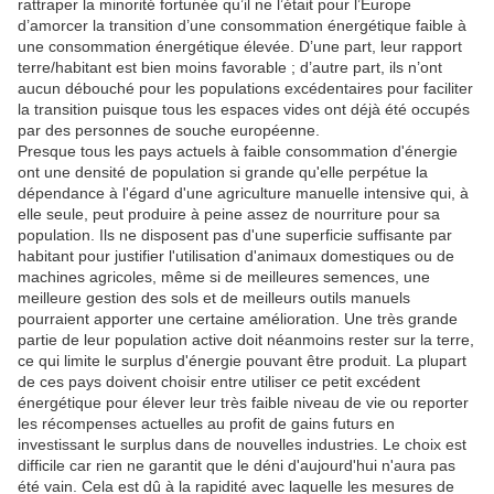
rattraper la minorité fortunée qu’il ne l’était pour l’Europe
d’amorcer la transition d’une consommation énergétique faible à
une consommation énergétique élevée.
D’une part, leur rapport
terre/habitant est bien moins favorable ;
d’autre part, ils n’ont
aucun débouché pour les populations excédentaires pour faciliter
la transition puisque tous les espaces vides ont déjà été occupés
par des personnes de souche européenne.
Presque tous les pays actuels à faible consommation d'énergie
ont une densité de population si grande qu'elle perpétue la
dépendance à l'égard d'une agriculture manuelle intensive qui, à
elle seule, peut produire à peine assez de nourriture pour sa
population.
Ils ne disposent pas d'une superficie suffisante par
habitant pour justifier l'utilisation d'animaux domestiques ou de
machines agricoles, même si de meilleures semences, une
meilleure gestion des sols et de meilleurs outils manuels
pourraient apporter une certaine amélioration.
Une très grande
partie de leur population active doit néanmoins rester sur la terre,
ce qui limite le surplus d'énergie pouvant être produit.
La plupart
de ces pays doivent choisir entre utiliser ce petit excédent
énergétique pour élever leur très faible niveau de vie ou reporter
les récompenses actuelles au profit de gains futurs en
investissant le surplus dans de nouvelles industries.
Le choix est
difficile car rien ne garantit que le déni d'aujourd'hui n'aura pas
été vain.
Cela est dû à la rapidité avec laquelle les mesures de