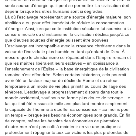
seule source d'énergie qu'il peut se permettre.
La civilisation doit
dépérir lorsque les êtres humains sont si dégradés.
Là où l’esclavage représentait une source d’énergie majeure, son
abolition a eu pour effet immédiat de réduire la consommation
d’énergie.
Ainsi, lorsque cette institution séculaire fut soumise à la
censure morale du christianisme, la civilisation déclina jusqu'à ce
que d'autres sources d'énergie puissent être trouvées.
L’esclavage est incompatible avec la croyance chrétienne dans la
valeur de l’individu le plus humble en tant qu’enfant de Dieu.
À
mesure que le christianisme se répandait dans l’Empire romain et
que les maîtres libéraient leurs esclaves – en obéissance à
l’enseignement de l’Église – la base énergétique de la civilisation
romaine s’est effondrée.
Selon certains historiens, cela pourrait
avoir été un facteur majeur du déclin de Rome et du retour
temporaire à un mode de vie plus primitif au cours de l'âge des
ténèbres.
L’esclavage a progressivement disparu dans tout le
monde occidental, sauf sous sa forme plus douce de servage.
Le
fait qu'il ait été ressuscité mille ans plus tard montre simplement
la capacité de l'homme à étouffer sa conscience – au moins pour
un temps – lorsque ses besoins économiques sont grands.
En fin
de compte, même les besoins des économies de plantation
d’outre-mer n’ont pas suffi à maintenir en vie une pratique si
profondément répugnante aux convictions les plus profondes de