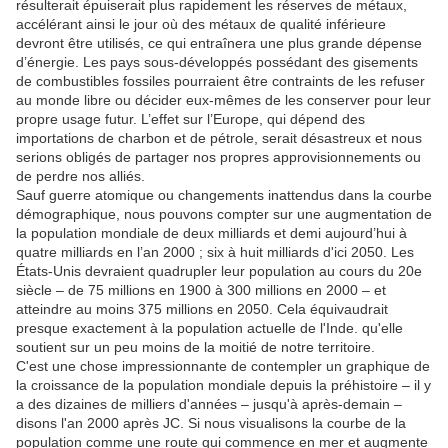
résulterait épuiserait plus rapidement les réserves de métaux,
accélérant ainsi le jour où des métaux de qualité inférieure
devront être utilisés, ce qui entraînera une plus grande dépense
d’énergie.
Les pays sous-développés possédant des gisements
de combustibles fossiles pourraient être contraints de les refuser
au monde libre ou décider eux-mêmes de les conserver pour leur
propre usage futur.
L’effet sur l’Europe, qui dépend des
importations de charbon et de pétrole, serait désastreux et nous
serions obligés de partager nos propres approvisionnements ou
de perdre nos alliés.
Sauf guerre atomique ou changements inattendus dans la courbe
démographique, nous pouvons compter sur une augmentation de
la population mondiale de deux milliards et demi aujourd’hui à
quatre milliards en l’an 2000 ;
six à huit milliards d'ici 2050. Les
États-Unis devraient quadrupler leur population au cours du 20e
siècle – de 75 millions en 1900 à 300 millions en 2000 – et
atteindre au moins 375 millions en 2050. Cela équivaudrait
presque exactement à la population actuelle de l'Inde. qu'elle
soutient sur un peu moins de la moitié de notre territoire.
C'est une chose impressionnante de contempler un graphique de
la croissance de la population mondiale depuis la préhistoire – il y
a des dizaines de milliers d'années – jusqu'à après-demain –
disons l'an 2000 après JC. Si nous visualisons la courbe de la
population comme une route qui commence en mer et augmente