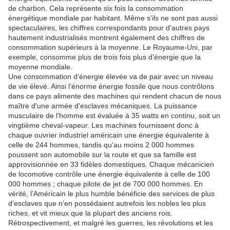
de charbon.
Cela représente six fois la consommation
énergétique mondiale par habitant.
Même s’ils ne sont pas aussi
spectaculaires, les chiffres correspondants pour d’autres pays
hautement industrialisés montrent également des chiffres de
consommation supérieurs à la moyenne.
Le Royaume-Uni, par
exemple, consomme plus de trois fois plus d’énergie que la
moyenne mondiale.
Une consommation d’énergie élevée va de pair avec un niveau
de vie élevé.
Ainsi l'énorme énergie fossile que nous contrôlons
dans ce pays alimente des machines qui rendent chacun de nous
maître d'une armée d'esclaves mécaniques.
La puissance
musculaire de l'homme est évaluée à 35 watts en continu, soit un
vingtième cheval-vapeur.
Les machines fournissent donc à
chaque ouvrier industriel américain une énergie équivalente à
celle de 244 hommes, tandis qu'au moins 2 000 hommes
poussent son automobile sur la route et que sa famille est
approvisionnée en 33 fidèles domestiques.
Chaque mécanicien
de locomotive contrôle une énergie équivalente à celle de 100
000 hommes ;
chaque pilote de jet de 700 000 hommes.
En
vérité, l’Américain le plus humble bénéficie des services de plus
d’esclaves que n’en possédaient autrefois les nobles les plus
riches, et vit mieux que la plupart des anciens rois.
Rétrospectivement, et malgré les guerres, les révolutions et les