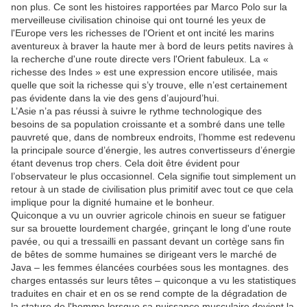
non plus.
Ce sont les histoires rapportées par Marco Polo sur la
merveilleuse civilisation chinoise qui ont tourné les yeux de
l'Europe vers les richesses de l'Orient et ont incité les marins
aventureux à braver la haute mer à bord de leurs petits navires à
la recherche d'une route directe vers l'Orient fabuleux.
La «
richesse des Indes » est une expression encore utilisée, mais
quelle que soit la richesse qui s’y trouve, elle n’est certainement
pas évidente dans la vie des gens d’aujourd’hui.
L’Asie n’a pas réussi à suivre le rythme technologique des
besoins de sa population croissante et a sombré dans une telle
pauvreté que, dans de nombreux endroits, l’homme est redevenu
la principale source d’énergie, les autres convertisseurs d’énergie
étant devenus trop chers.
Cela doit être évident pour
l’observateur le plus occasionnel.
Cela signifie tout simplement un
retour à un stade de civilisation plus primitif avec tout ce que cela
implique pour la dignité humaine et le bonheur.
Quiconque a vu un ouvrier agricole chinois en sueur se fatiguer
sur sa brouette lourdement chargée, grinçant le long d'une route
pavée, ou qui a tressailli en passant devant un cortège sans fin
de bêtes de somme humaines se dirigeant vers le marché de
Java – les femmes élancées courbées sous les montagnes. des
charges entassés sur leurs têtes – quiconque a vu les statistiques
traduites en chair et en os se rend compte de la dégradation de
la stature de l'homme lorsque sa puissance musculaire devient la