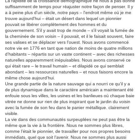
La rapidité de la croissance démographique ne nous a pas donné
suffisamment de temps pour réajuster notre façon de penser.
Il y
a à peine plus d'un siècle, notre pays – l'endroit même où je me
trouve aujourd'hui – était un désert dans lequel un pionnier
pouvait se libérer complètement des hommes et du
gouvernement.
S'il y avait trop de monde – s'il voyait la fumée de
la cheminée de son voisin – il pouvait, et il le faisait souvent, faire
ses valises et se déplacer vers l'ouest.
Nous avons commencé
notre vie en 1776 en tant que nation de moins de quatre millions
d’habitants – répartis sur un vaste continent – ​​avec des richesses
naturelles apparemment inépuisables.
Nous avons conservé ce
qui était rare – le travail humain – et dilapidé ce qui semblait
abondant – les ressources naturelles – et nous faisons encore la
même chose aujourd’hui.
Une grande partie de la nature sauvage qui a nourri ce qu'il y a
de plus dynamique dans le caractère américain a maintenant été
enfouie sous les villes, les usines et les banlieues où chaque baie
vitrée ne donne sur rien de plus inspirant que le jardin du voisin
avec la fumée de son feu dans le panier métallique. clairement
visible.
La vie dans des communautés surpeuplées ne peut pas être la
même que la vie à la frontière.
Nous ne sommes plus libres,
comme l’était le pionnier, de travailler pour nos propres besoins
immédiats, quel que soit l’avenir.
Nous ne sommes plus aussi