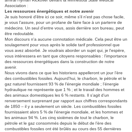
amiral Hyman Rickover devant la Minnesota State Medical
Association :
Les ressources énergétiques et notre avenir
Je suis honoré d'être ici ce soir, même s'il n'est pas chose facile,
je vous l'assure, pour un profane de faire face à un parterre de
médecins.
Un seul d’entre vous, assis derrière son bureau, peut
être redoutable.
Mon discours n'a aucune connotation médicale.
Cela peut être un
soulagement pour vous après le solide tarif professionnel que
vous avez absorbé.
Je voudrais aborder un sujet qui, je l'espère,
vous intéressera en tant que citoyens responsables : l'importance
des ressources énergétiques dans la construction de notre
avenir.
Nous vivons dans ce que les historiens appelleront un jour l’ère
des combustibles fossiles.
Aujourd'hui, le charbon, le pétrole et le
gaz naturel fournissent 93 % de l'énergie mondiale ;
l’énergie
hydraulique ne représente que 1 % ;
et le travail des hommes et
des animaux domestiques les 6 % restants.
Il s’agit d’un
renversement surprenant par rapport aux chiffres correspondants
de 1850 – il y a seulement un siècle.
Les combustibles fossiles
fournissaient alors 5 % de l'énergie mondiale, et les hommes et
les animaux 94 %.
Les cinq sixièmes de tout le charbon, le
pétrole et le gaz consommés depuis le début de l’ère des
combustibles fossiles ont été brûlés au cours des 55 dernières