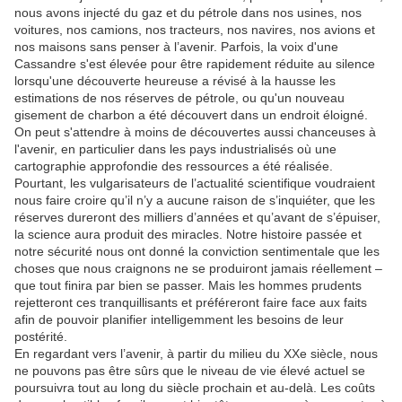
nous avons injecté du gaz et du pétrole dans nos usines, nos
voitures, nos camions, nos tracteurs, nos navires, nos avions et
nos maisons sans penser à l’avenir.
Parfois, la voix d'une
Cassandre s'est élevée pour être rapidement réduite au silence
lorsqu'une découverte heureuse a révisé à la hausse les
estimations de nos réserves de pétrole, ou qu'un nouveau
gisement de charbon a été découvert dans un endroit éloigné.
On peut s'attendre à moins de découvertes aussi chanceuses à
l'avenir, en particulier dans les pays industrialisés où une
cartographie approfondie des ressources a été réalisée.
Pourtant, les vulgarisateurs de l’actualité scientifique voudraient
nous faire croire qu’il n’y a aucune raison de s’inquiéter, que les
réserves dureront des milliers d’années et qu’avant de s’épuiser,
la science aura produit des miracles.
Notre histoire passée et
notre sécurité nous ont donné la conviction sentimentale que les
choses que nous craignons ne se produiront jamais réellement – ​​
que tout finira par bien se passer.
Mais les hommes prudents
rejetteront ces tranquillisants et préféreront faire face aux faits
afin de pouvoir planifier intelligemment les besoins de leur
postérité.
En regardant vers l’avenir, à partir du milieu du XXe siècle, nous
ne pouvons pas être sûrs que le niveau de vie élevé actuel se
poursuivra tout au long du siècle prochain et au-delà.
Les coûts