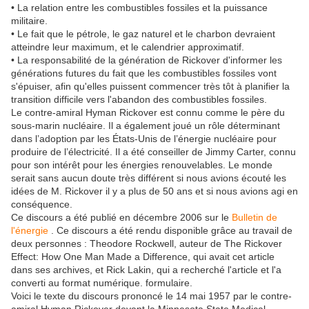
• La relation entre les combustibles fossiles et la puissance
militaire.
• Le fait que le pétrole, le gaz naturel et le charbon devraient
atteindre leur maximum, et le calendrier approximatif.
• La responsabilité de la génération de Rickover d'informer les
générations futures du fait que les combustibles fossiles vont
s'épuiser, afin qu'elles puissent commencer très tôt à planifier la
transition difficile vers l'abandon des combustibles fossiles.
Le contre-amiral Hyman Rickover est connu comme le père du
sous-marin nucléaire.
Il a également joué un rôle déterminant
dans l’adoption par les États-Unis de l’énergie nucléaire pour
produire de l’électricité.
Il a été conseiller de Jimmy Carter, connu
pour son intérêt pour les énergies renouvelables.
Le monde
serait sans aucun doute très différent si nous avions écouté les
idées de M. Rickover il y a plus de 50 ans et si nous avions agi en
conséquence.
Ce discours a été publié en décembre 2006 sur le
Bulletin de
l'énergie
.
Ce discours a été rendu disponible grâce au travail de
deux personnes : Theodore Rockwell, auteur de The Rickover
Effect: How One Man Made a Difference, qui avait cet article
dans ses archives, et Rick Lakin, qui a recherché l'article et l'a
converti au format numérique. formulaire.
Voici le texte du discours prononcé le 14 mai 1957 par le contre-