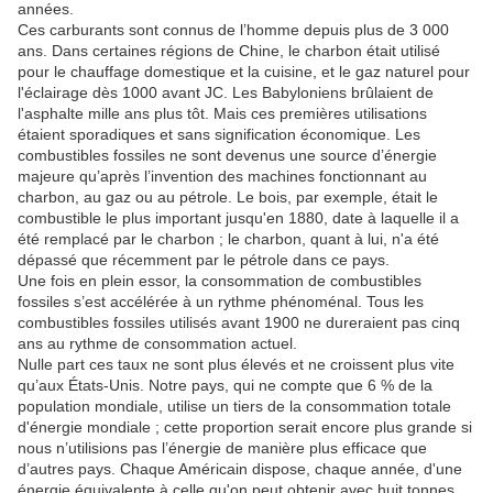
années.
Ces carburants sont connus de l’homme depuis plus de 3 000
ans.
Dans certaines régions de Chine, le charbon était utilisé
pour le chauffage domestique et la cuisine, et le gaz naturel pour
l'éclairage dès 1000 avant JC. Les Babyloniens brûlaient de
l'asphalte mille ans plus tôt.
Mais ces premières utilisations
étaient sporadiques et sans signification économique.
Les
combustibles fossiles ne sont devenus une source d’énergie
majeure qu’après l’invention des machines fonctionnant au
charbon, au gaz ou au pétrole.
Le bois, par exemple, était le
combustible le plus important jusqu'en 1880, date à laquelle il a
été remplacé par le charbon ;
le charbon, quant à lui, n'a été
dépassé que récemment par le pétrole dans ce pays.
Une fois en plein essor, la consommation de combustibles
fossiles s’est accélérée à un rythme phénoménal.
Tous les
combustibles fossiles utilisés avant 1900 ne dureraient pas cinq
ans au rythme de consommation actuel.
Nulle part ces taux ne sont plus élevés et ne croissent plus vite
qu’aux États-Unis.
Notre pays, qui ne compte que 6 % de la
population mondiale, utilise un tiers de la consommation totale
d'énergie mondiale ;
cette proportion serait encore plus grande si
nous n’utilisions pas l’énergie de manière plus efficace que
d’autres pays.
Chaque Américain dispose, chaque année, d'une
énergie équivalente à celle qu'on peut obtenir avec huit tonnes