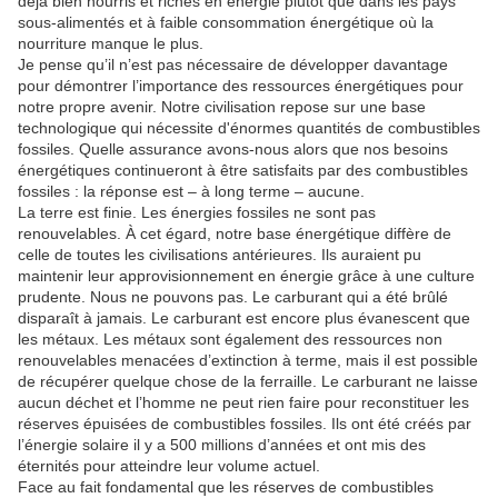
déjà bien nourris et riches en énergie plutôt que dans les pays
sous-alimentés et à faible consommation énergétique où la
nourriture manque le plus.
Je pense qu’il n’est pas nécessaire de développer davantage
pour démontrer l’importance des ressources énergétiques pour
notre propre avenir.
Notre civilisation repose sur une base
technologique qui nécessite d'énormes quantités de combustibles
fossiles.
Quelle assurance avons-nous alors que nos besoins
énergétiques continueront à être satisfaits par des combustibles
fossiles : la réponse est – à long terme – aucune.
La terre est finie.
Les énergies fossiles ne sont pas
renouvelables.
À cet égard, notre base énergétique diffère de
celle de toutes les civilisations antérieures.
Ils auraient pu
maintenir leur approvisionnement en énergie grâce à une culture
prudente.
Nous ne pouvons pas.
Le carburant qui a été brûlé
disparaît à jamais.
Le carburant est encore plus évanescent que
les métaux.
Les métaux sont également des ressources non
renouvelables menacées d’extinction à terme, mais il est possible
de récupérer quelque chose de la ferraille.
Le carburant ne laisse
aucun déchet et l’homme ne peut rien faire pour reconstituer les
réserves épuisées de combustibles fossiles.
Ils ont été créés par
l’énergie solaire il y a 500 millions d’années et ont mis des
éternités pour atteindre leur volume actuel.
Face au fait fondamental que les réserves de combustibles