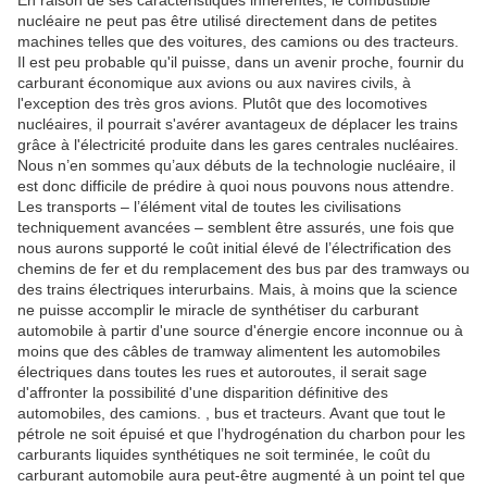
En raison de ses caractéristiques inhérentes, le combustible
nucléaire ne peut pas être utilisé directement dans de petites
machines telles que des voitures, des camions ou des tracteurs.
Il est peu probable qu'il puisse, dans un avenir proche, fournir du
carburant économique aux avions ou aux navires civils, à
l'exception des très gros avions.
Plutôt que des locomotives
nucléaires, il pourrait s'avérer avantageux de déplacer les trains
grâce à l'électricité produite dans les gares centrales nucléaires.
Nous n’en sommes qu’aux débuts de la technologie nucléaire, il
est donc difficile de prédire à quoi nous pouvons nous attendre.
Les transports – l’élément vital de toutes les civilisations
techniquement avancées – semblent être assurés, une fois que
nous aurons supporté le coût initial élevé de l’électrification des
chemins de fer et du remplacement des bus par des tramways ou
des trains électriques interurbains.
Mais, à moins que la science
ne puisse accomplir le miracle de synthétiser du carburant
automobile à partir d'une source d'énergie encore inconnue ou à
moins que des câbles de tramway alimentent les automobiles
électriques dans toutes les rues et autoroutes, il serait sage
d'affronter la possibilité d'une disparition définitive des
automobiles, des camions. , bus et tracteurs.
Avant que tout le
pétrole ne soit épuisé et que l’hydrogénation du charbon pour les
carburants liquides synthétiques ne soit terminée, le coût du
carburant automobile aura peut-être augmenté à un point tel que