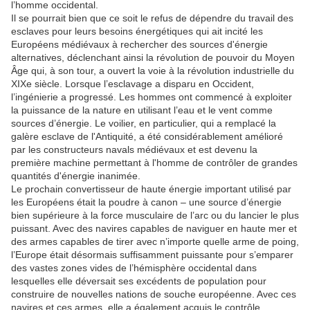
l’homme occidental.
Il se pourrait bien que ce soit le refus de dépendre du travail des
esclaves pour leurs besoins énergétiques qui ait incité les
Européens médiévaux à rechercher des sources d'énergie
alternatives, déclenchant ainsi la révolution de pouvoir du Moyen
Âge qui, à son tour, a ouvert la voie à la révolution industrielle du
XIXe siècle.
Lorsque l’esclavage a disparu en Occident,
l’ingénierie a progressé.
Les hommes ont commencé à exploiter
la puissance de la nature en utilisant l’eau et le vent comme
sources d’énergie.
Le voilier, en particulier, qui a remplacé la
galère esclave de l'Antiquité, a été considérablement amélioré
par les constructeurs navals médiévaux et est devenu la
première machine permettant à l'homme de contrôler de grandes
quantités d'énergie inanimée.
Le prochain convertisseur de haute énergie important utilisé par
les Européens était la poudre à canon – une source d’énergie
bien supérieure à la force musculaire de l’arc ou du lancier le plus
puissant.
Avec des navires capables de naviguer en haute mer et
des armes capables de tirer avec n’importe quelle arme de poing,
l’Europe était désormais suffisamment puissante pour s’emparer
des vastes zones vides de l’hémisphère occidental dans
lesquelles elle déversait ses excédents de population pour
construire de nouvelles nations de souche européenne.
Avec ces
navires et ces armes, elle a également acquis le contrôle