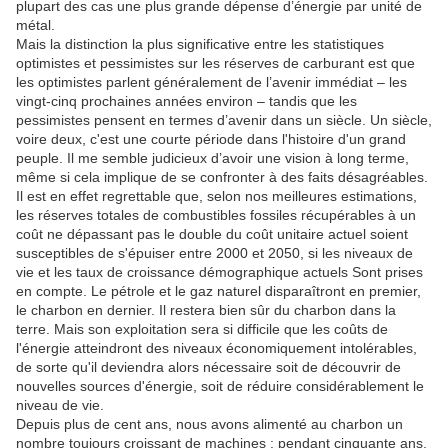
plupart des cas une plus grande dépense d’énergie par unité de
métal.
Mais la distinction la plus significative entre les statistiques
optimistes et pessimistes sur les réserves de carburant est que
les optimistes parlent généralement de l’avenir immédiat – les
vingt-cinq prochaines années environ – tandis que les
pessimistes pensent en termes d’avenir dans un siècle.
Un siècle,
voire deux, c'est une courte période dans l'histoire d'un grand
peuple.
Il me semble judicieux d’avoir une vision à long terme,
même si cela implique de se confronter à des faits désagréables.
Il est en effet regrettable que, selon nos meilleures estimations,
les réserves totales de combustibles fossiles récupérables à un
coût ne dépassant pas le double du coût unitaire actuel soient
susceptibles de s'épuiser entre 2000 et 2050, si les niveaux de
vie et les taux de croissance démographique actuels Sont prises
en compte.
Le pétrole et le gaz naturel disparaîtront en premier,
le charbon en dernier.
Il restera bien sûr du charbon dans la
terre.
Mais son exploitation sera si difficile que les coûts de
l'énergie atteindront des niveaux économiquement intolérables,
de sorte qu'il deviendra alors nécessaire soit de découvrir de
nouvelles sources d'énergie, soit de réduire considérablement le
niveau de vie.
Depuis plus de cent ans, nous avons alimenté au charbon un
nombre toujours croissant de machines ;
pendant cinquante ans,