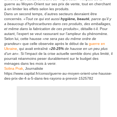
guerre au Moyen-Orient sur ses prix de vente, tout en cherchant
à en limiter les effets selon les produits.
Dans un second temps, d’autres secteurs devraient être
concernés.
«Tout ce qui est aussi
hygiène, beauté
, parce qu’il y
a beaucoup d’hydrocarbures dans ces produits, des emballages,
et même dans la fabrication de ces produits»
, détaille-t-il. Pour
autant, l’expert se veut rassurant sur l’ampleur du phénomène.
Selon lui, cette hausse
«ne sera pas du même ordre de
grandeur»
que celle observée après le début de la
guerre en
Ukraine
, qui avait entraîné
«
20-25%
de hausse en un peu plus
d’un an»
. Si l’impact de la crise actuelle semble donc plus limité, il
pourrait néanmoins peser durablement sur le budget des
ménages dans les mois à venir.
Solina Prak
, Journaliste
https://www.capital.fr/conso/guerre-au-moyen-orient-une-hausse-
des-prix-de-4-a-5-dans-les-rayons-a-prevoir-1525782