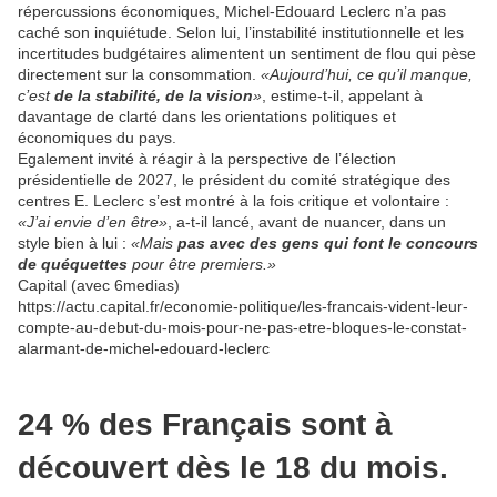
répercussions économiques, Michel-Edouard Leclerc n’a pas
caché son inquiétude. Selon lui, l’instabilité institutionnelle et les
incertitudes budgétaires alimentent un sentiment de flou qui pèse
directement sur la consommation.
«Aujourd’hui, ce qu’il manque,
c’est
de la stabilité, de la vision
»
, estime-t-il, appelant à
davantage de clarté dans les orientations politiques et
économiques du pays.
Egalement invité à réagir à la perspective de l’élection
présidentielle de 2027, le président du comité stratégique des
centres E. Leclerc s’est montré à la fois critique et volontaire :
«J’ai envie d’en être»
, a-t-il lancé, avant de nuancer, dans un
style bien à lui :
«Mais
pas avec des gens qui font le concours
de quéquettes
pour être premiers.»
Capital (avec 6medias)
https://actu.capital.fr/economie-politique/les-francais-vident-leur-
compte-au-debut-du-mois-pour-ne-pas-etre-bloques-le-constat-
alarmant-de-michel-edouard-leclerc
24 % des Français sont à
découvert dès le 18 du mois.