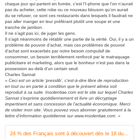
chaque jour qui partent en fumée, c’est l’I-phone que l’on n’aurait
pas du acheter, cette robe ou ce nouveau blouson qu’on aurait
du se refuser, ce sont ces restaurants dans lesquels il faudrait ne
pas aller manger en leur préférant plutôt une soupe et une
tranche de jambon.
Il ne s’agit pas ici, de juger les gens.
Il s’agit néanmoins de rétablir une partie de la vérité. Oui, il y a un
problème de pouvoir d’achat, mais ces problèmes de pouvoir
d’achat sont exacerbés par notre besoin compulsif de
consommer, un besoin terriblement renforcé par le matraquage
publicitaire et marketing, alors que le bonheur n’est pas dans la
possession au-delà d’un certain seuil.
Charles Sannat
« Ceci est un article ‘presslib’, c’est-à-dire libre de reproduction
en tout ou en partie à condition que le présent alinéa soit
reproduit à sa suite. Insolentiae.com est le site sur lequel Charles
Sannat s’exprime quotidiennement et livre un décryptage
impertinent et sans concession de l’actualité économique. Merci
de visiter mon site. Vous pouvez vous abonner gratuitement à la
lettre d’information quotidienne sur www.insolentiae.com. »
24 % des Français sont à découvert dès le 18 du mois. Pour Attali, il y a un problème d'éducation financière. - Insolentiae