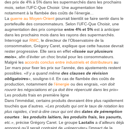
des prix de 4% à 5% dans les supermarchés dans les prochains
mois, selon l’UFC-Que Choisir. Une augmentation liée
notamment à la flambée des coûts de l’énergie...
La
guerre au Moyen-Orient
pourrait bientôt se faire sentir dans le
portefeuille des consommateurs. Selon l’UFC-Que Choisir, une
augmentation des prix comprise
entre 4% et 5%
est à anticiper
dans les prochains mois dans les rayons des supermarchés.
Interrogé sur
RMC
, le directeur de l’Observatoire de la
consommation, Grégory Caret, explique que cette hausse devrait
rester progressive. Elle sera en effet
«lissée sur plusieurs
mois»
, afin d’éviter un choc brutal pour les consommateurs.
Malgré les
accords conclus entre industriels et distributeurs
au
1er mars pour fixer les prix sur l’année, des ajustements restent
possibles. «
Il y a quand même
des clauses de révision
obligatoires
»
, souligne-t-il. En cas de flambée des coûts de
production, notamment de
l’énergie
ou des engrais,
«on doit
rouvrir les négociations et ça doit être répercuté dans les prix»
Les produits frais en première ligne
Dans l’immédiat, certains produits devraient être plus rapidement
touchés que d’autres.
«Les produits qui ont le taux de rotation les
plus rapides, c’est-à-dire ceux qui ont des
dates de péremption
courtes
:
les produits laitiers, les produits frais, les yaourts,
etc.»
, précise Grégory Caret. Le groupe
Lactalis
a d’ailleurs déjà
annoncé qu’il serait contraint de
«répercuter»
l’impact de la