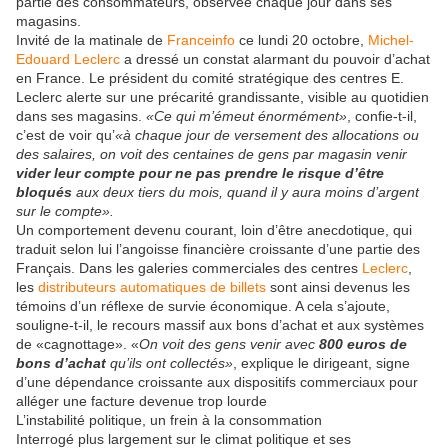
partie des consommateurs, observée chaque jour dans ses
magasins.
Invité de la matinale de
Franceinfo
ce lundi 20 octobre,
Michel-
Edouard Leclerc
a dressé un constat alarmant du pouvoir d’achat
en France. Le président du comité stratégique des centres E.
Leclerc alerte sur une précarité grandissante, visible au quotidien
dans ses magasins.
«Ce qui m’émeut énormément»
, confie-t-il,
c’est de voir qu’
«à chaque jour de versement des allocations ou
des salaires, on voit des centaines de gens par magasin venir
vider leur compte pour ne pas prendre le risque d’être
bloqués
aux deux tiers du mois, quand il y aura moins d’argent
sur le compte».
Un comportement devenu courant, loin d’être anecdotique, qui
traduit selon lui l’angoisse financière croissante d’une partie des
Français. Dans les galeries commerciales des centres
Leclerc
,
les
distributeurs automatiques de billets
sont ainsi devenus les
témoins d’un réflexe de survie économique. A cela s’ajoute,
souligne-t-il, le recours massif aux bons d’achat et aux systèmes
de «cagnottage». «
On voit des gens venir avec
800 euros de
bons d’achat
qu’ils ont collectés»
, explique le dirigeant, signe
d’une dépendance croissante aux dispositifs commerciaux pour
alléger une facture devenue trop lourde
L’instabilité politique, un frein à la consommation
Interrogé plus largement sur le climat politique et ses