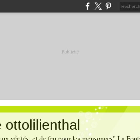
Publicité
ottolilienthal
aux vérités, et de feu pour les mensonges" La Font