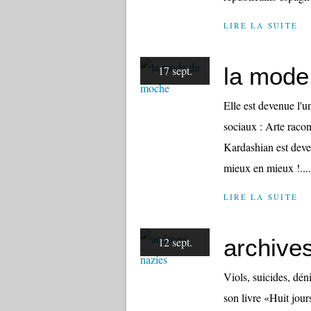
LIRE LA SUITE
la mode
17 sept.
Elle est devenue l'
sociaux : Arte rac
Kardashian est deven
mieux en mieux !...
LIRE LA SUITE
archive
12 sept.
Viols, suicides, dén
son livre ​«Huit jou