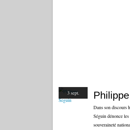
Philipp
3 sept.
Dans son discours h
Séguin dénonce les 
souveraineté nationa