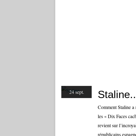
Staline..
24 sept.
Comment Staline a r
les « Dix Faces cac
revient sur l’incroy
républicains espagn