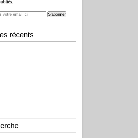
publiés.
les récents
erche