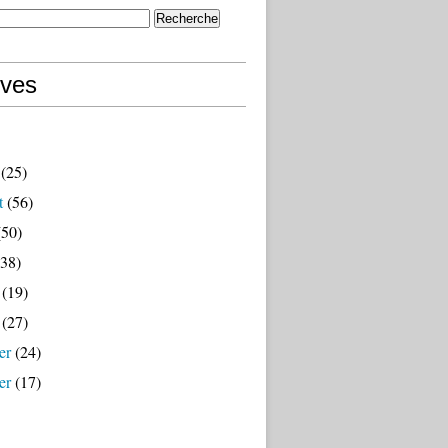
ives
(25)
t
(56)
50)
38)
(19)
(27)
er
(24)
er
(17)