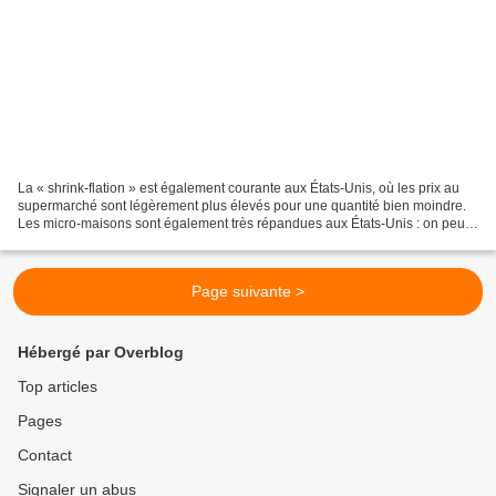
La « shrink-flation » est également courante aux États-Unis, où les prix au
supermarché sont légèrement plus élevés pour une quantité bien moindre.
Les micro-maisons sont également très répandues aux États-Unis : on peut y
acheter une maison de 23 à 32...
Page suivante >
Hébergé par Overblog
Top articles
Pages
Contact
Signaler un abus