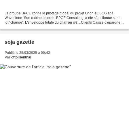
Le groupe BPCE confie le pilotage global du projet Orion au BCG et à
Wavestone. Son cabinet interne, BPCE Consulting, a été sélectionné sur le
lot "change". L'enveloppe totale du chantier s'é... Clients Caisse d'épargne et
Banque populaire : êtes-vous...
soja gazette
Publié le 25/03/2025 à 00:42
Par
ottolilienthal