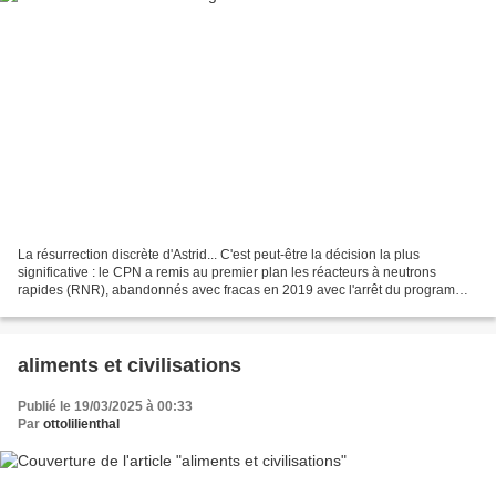
La résurrection discrète d'Astrid... C'est peut-être la décision la plus
significative : le CPN a remis au premier plan les réacteurs à neutrons
rapides (RNR), abandonnés avec fracas en 2019 avec l'arrêt du programme
Astrid. En construction à Marcoule...
aliments et civilisations
Publié le 19/03/2025 à 00:33
Par
ottolilienthal