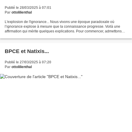
Publié le 28/03/2025 à 07:01
Par
ottolilienthal
L'explosion de l'ignorance... Nous vivons une époque paradoxale où
l’ignorance explose à mesure que la connaissance progresse. Voilà une
affirmation qui mérite quelques explications. Pour commencer, admettons
que le savoir fonctionne tel un univers en...
BPCE et Natixis...
Publié le 27/03/2025 à 07:20
Par
ottolilienthal