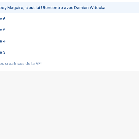
bey Maguire, c'est lui ! Rencontre avec Damien Witecka
e 6
e 5
e 4
e 3
s créatrices de la VF !
e 2
e 1
e Mektoub My Love arrive enfin ! Rencontre avec Shaïn Boumedine et Sal
i : après Toni en famille
elle réalise le bouleversant Dites lui que je l'aime
ais ! Rencontre autour de Vie privée de Rebecca Zlotowski