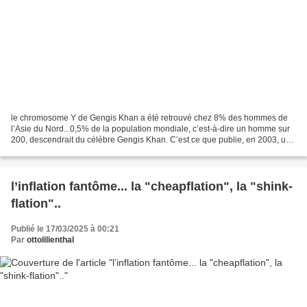
le chromosome Y de Gengis Khan a été retrouvé chez 8% des hommes de
l’Asie du Nord...0,5% de la population mondiale, c’est-à-dire un homme sur
200, descendrait du célèbre Gengis Khan. C’est ce que publie, en 2003, un
groupe international de chercheurs...
l’inflation fantôme... la "cheapflation", la "shink-
flation"..
Publié le 17/03/2025 à 00:21
Par
ottolilienthal