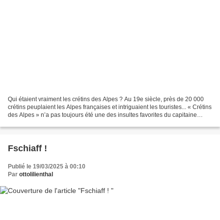
Qui étaient vraiment les crétins des Alpes ? Au 19e siècle, près de 20 000
crétins peuplaient les Alpes françaises et intriguaient les touristes... « Crétins
des Alpes » n’a pas toujours été une des insultes favorites du capitaine
Haddock. Au 19e siècle,...
Fschiaff !
Publié le 19/03/2025 à 00:10
Par
ottolilienthal