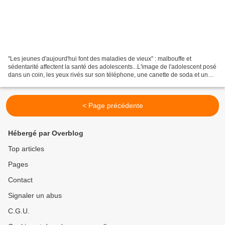
"Les jeunes d'aujourd'hui font des maladies de vieux" : malbouffe et
sédentarité affectent la santé des adolescents...L'image de l'adolescent posé
dans un coin, les yeux rivés sur son téléphone, une canette de soda et un
paquet de chips à portée de main,...
< Page précédente
Hébergé par Overblog
Top articles
Pages
Contact
Signaler un abus
C.G.U.