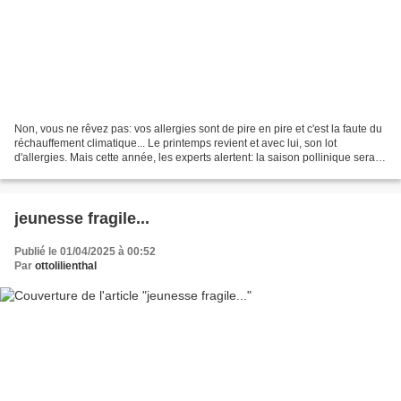
Non, vous ne rêvez pas: vos allergies sont de pire en pire et c'est la faute du
réchauffement climatique... Le printemps revient et avec lui, son lot
d'allergies. Mais cette année, les experts alertent: la saison pollinique sera
particulièrement intense....
jeunesse fragile...
Publié le 01/04/2025 à 00:52
Par
ottolilienthal