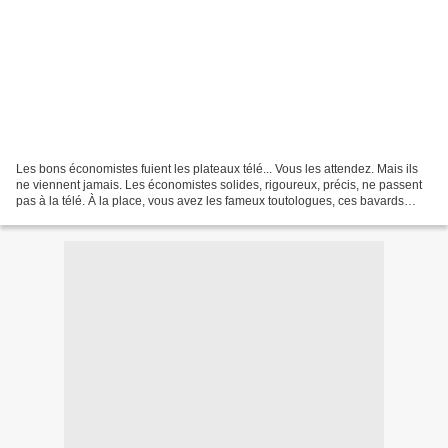
Les bons économistes fuient les plateaux télé... Vous les attendez. Mais ils
ne viennent jamais. Les économistes solides, rigoureux, précis, ne passent
pas à la télé. À la place, vous avez les fameux toutologues, ces bavards
verbeux, des oracles à l’emporte-pièce,...