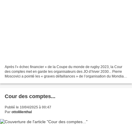
Après l'« échec financier » de la Coupe du monde de rugby 2023, la Cour
des comptes met en garde les organisateurs des JO d’hiver 2030... Pierre
Moscovici a pointé les « graves défaillances » de l’organisation du Mondial
en France et appelé à établir...
Cour des comptes...
Publié le 10/04/2025 à 00:47
Par
ottolilienthal