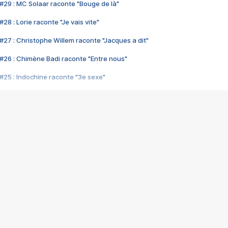
#29 : MC Solaar raconte "Bouge de là"
28 : Lorie raconte "Je vais vite"
#27 : Christophe Willem raconte "Jacques a dit"
#26 : Chimène Badi raconte "Entre nous"
#25 : Indochine raconte "3e sexe"
#24 : Zaho raconte "C'est chelou"
#23 : Patrick Bruel raconte "Au café des délices"
#22 : Kyo raconte "Le chemin"
#21 : Nolwenn Leroy raconte "Cassé"
#20 : Patrick Hernandez raconte "Born to be alive"
#19 : Lorie raconte "Près de moi"
#18 : Michael Jones raconte "A nos actes manqués" (avec Jean-Jacque
#17 : Khaled raconte "Aïcha"