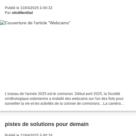
Publié le 11/04/2025 à 00:32
Par
ottolilienthal
L'oiseau de l'année 2025 est le cormoran. Début avril 2025, la Société
ornithologique estonienne a installé des webcams sur l'un des îlots pour
surveiller la vie et les activités de la colonie de cormorans....La caméra
principale peut être tournée et...
pistes de solutions pour demain
Publié le 11/04/2025 à 00:16