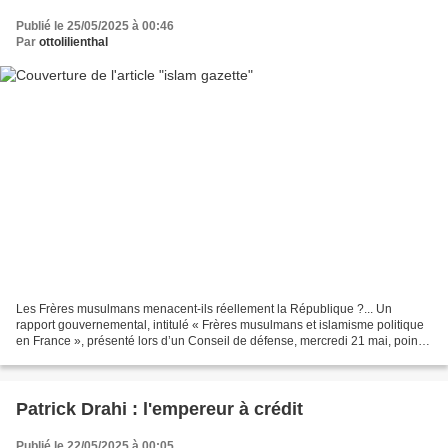
Publié le 25/05/2025 à 00:46
Par
ottolilienthal
Les Frères musulmans menacent-ils réellement la République ?... Un
rapport gouvernemental, intitulé « Frères musulmans et islamisme politique
en France », présenté lors d’un Conseil de défense, mercredi 21 mai, pointe
des menaces graves de la part d’une...
Patrick Drahi : l'empereur à crédit
Publié le 22/05/2025 à 00:05