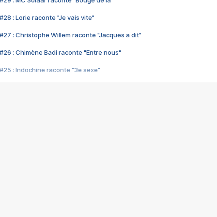
#29 : MC Solaar raconte "Bouge de là"
28 : Lorie raconte "Je vais vite"
#27 : Christophe Willem raconte "Jacques a dit"
#26 : Chimène Badi raconte "Entre nous"
#25 : Indochine raconte "3e sexe"
#24 : Zaho raconte "C'est chelou"
#23 : Patrick Bruel raconte "Au café des délices"
#22 : Kyo raconte "Le chemin"
#21 : Nolwenn Leroy raconte "Cassé"
#20 : Patrick Hernandez raconte "Born to be alive"
#19 : Lorie raconte "Près de moi"
#18 : Michael Jones raconte "A nos actes manqués" (avec Jean-Jacque
#17 : Khaled raconte "Aïcha"