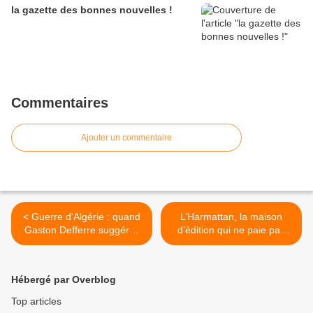
la gazette des bonnes nouvelles !
Commentaires
Ajouter un commentaire
< Guerre d'Algérie : quand
L’Harmattan, la maison
Gaston Defferre suggérait
d’édition qui ne paie pas
que les pieds-noirs « aillent
ses auteurs >
se faire pendre » !
Hébergé par Overblog
Top articles