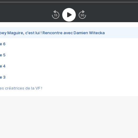
bey Maguire, c'est lui ! Rencontre avec Damien Witecka
e 6
e 5
e 4
e 3
s créatrices de la VF !
e 2
e 1
e Mektoub My Love arrive enfin ! Rencontre avec Shaïn Boumedine et Sal
i : après Toni en famille