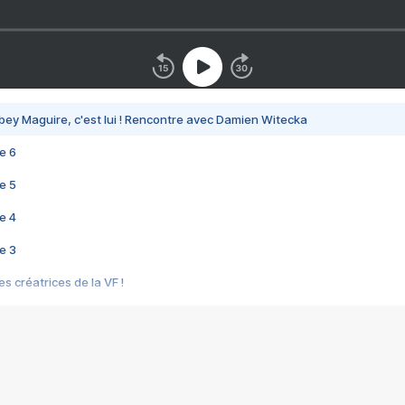
bey Maguire, c'est lui ! Rencontre avec Damien Witecka
e 6
e 5
e 4
e 3
s créatrices de la VF !
e 2
e 1
e Mektoub My Love arrive enfin ! Rencontre avec Shaïn Boumedine et Sal