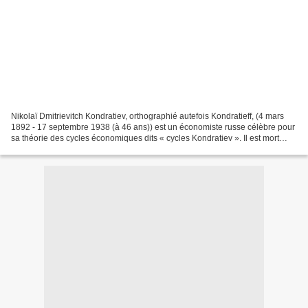
Nikolaï Dmitrievitch Kondratiev, orthographié autefois Kondratieff, (4 mars
1892 - 17 septembre 1938 (à 46 ans)) est un économiste russe célèbre pour
sa théorie des cycles économiques dits « cycles Kondratiev ». Il est mort
fusillé au Goulag où il avait...