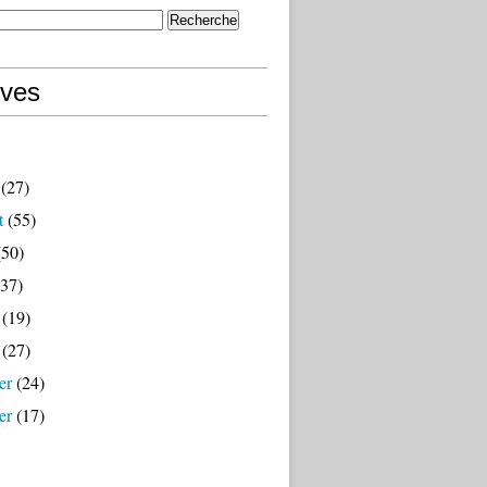
ives
(27)
t
(55)
50)
37)
(19)
(27)
er
(24)
er
(17)