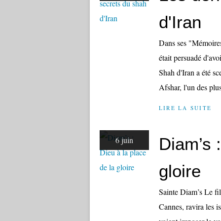
d'Iran
Dans ses "Mémoires 
était persuadé d'avo
Shah d'Iran a été sc
Afshar, l'un des plu
LIRE LA SUITE
Diam’s :
6 juin
gloire
Sainte Diam’s Le fi
Cannes, ravira les i