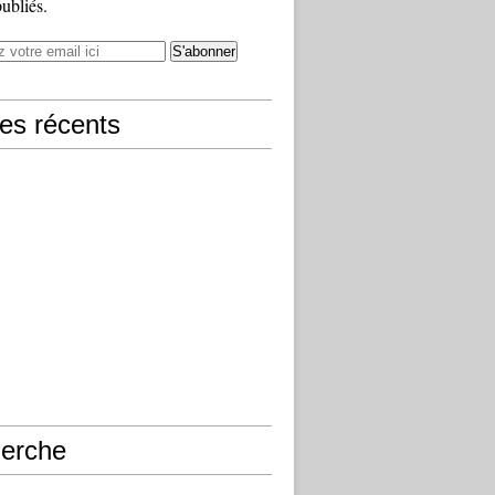
publiés.
les récents
erche