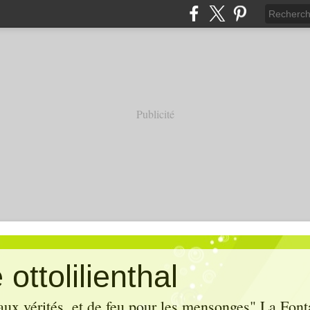
Publicité
ottolilienthal
aux vérités, et de feu pour les mensonges" La Font