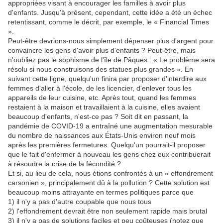
appropriées visant à encourager les familles à avoir plus
d'enfants. Jusqu'à présent, cependant, cette idée a été un échec
retentissant, comme le décrit, par exemple, le « Financial Times
».
Peut-être devrions-nous simplement dépenser plus d'argent pour
convaincre les gens d'avoir plus d'enfants ? Peut-être, mais
n'oubliez pas le sophisme de l'île de Pâques : « Le problème sera
résolu si nous construisons des statues plus grandes ». En
suivant cette ligne, quelqu'un finira par proposer d'interdire aux
femmes d'aller à l'école, de les licencier, d'enlever tous les
appareils de leur cuisine, etc. Après tout, quand les femmes
restaient à la maison et travaillaient à la cuisine, elles avaient
beaucoup d'enfants, n'est-ce pas ? Soit dit en passant, la
pandémie de COVID-19 a entraîné une augmentation mesurable
du nombre de naissances aux États-Unis environ neuf mois
après les premières fermetures. Quelqu'un pourrait-il proposer
que le fait d'enfermer à nouveau les gens chez eux contribuerait
à résoudre la crise de la fécondité ?
Et si, au lieu de cela, nous étions confrontés à un « effondrement
carsonien », principalement dû à la pollution ? Cette solution est
beaucoup moins attrayante en termes politiques parce que
1) il n'y a pas d'autre coupable que nous tous
2) l'effondrement devrait être non seulement rapide mais brutal
3) il n'y a pas de solutions faciles et peu coûteuses (notez que