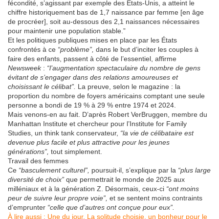
fécondité, s’agissant par exemple des États-Unis, a atteint le
chiffre historiquement bas de 1,7 naissance par femme [en âge
de procréer], soit au-dessous des 2,1 naissances nécessaires
pour maintenir une population stable.”
Et les politiques publiques mises en place par les États
confrontés à ce
“problème”,
dans le but d’inciter les couples à
faire des enfants, passent à côté de l’essentiel, affirme
Newsweek
:
“l’augmentation spectaculaire du nombre de gens
évitant de s’engager dans des relations amoureuses et
choisissant le célibat”.
La preuve, selon le magazine : la
proportion du nombre de foyers américains comptant une seule
personne a bondi de 19 % à 29 % entre 1974 et 2024.
Mais venons-en au fait. D’après Robert VerBruggen, membre du
Manhattan Institute et chercheur pour l’Institute for Family
Studies, un think tank conservateur,
“la vie de célibataire est
devenue plus facile et plus attractive pour les jeunes
générations”,
tout simplement.
Travail des femmes
Ce
“basculement culturel”,
poursuit-il, s’explique par la
“plus large
diversité de choix”
que permettrait le monde de 2025 aux
milléniaux et à la génération Z. Désormais, ceux-ci
“ont moins
peur de suivre leur propre voie”,
et se sentent moins contraints
d’emprunter
“celle que d’autres ont conçue pour eux”.
À lire aussi :
Une du jour.
La solitude choisie, un bonheur pour le