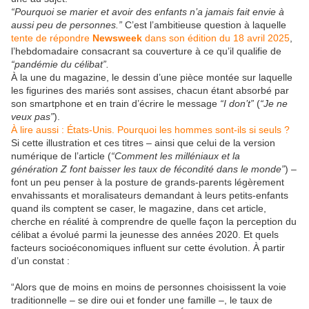
“Pourquoi se marier et avoir des enfants n’a jamais fait envie à
aussi peu de personnes.”
C’est l’ambitieuse question à laquelle
tente de répondre
Newsweek
dans son édition du 18 avril 2025
,
l’hebdomadaire consacrant sa couverture à ce qu’il qualifie de
“pandémie du célibat”.
À la une du magazine, le dessin d’une pièce montée sur laquelle
les figurines des mariés sont assises, chacun étant absorbé par
son smartphone et en train d’écrire le message
“I don’t”
(
“Je ne
veux pas”
).
À lire aussi :
États-Unis.
Pourquoi les hommes sont-ils si seuls ?
Si cette illustration et ces titres – ainsi que celui de la version
numérique de l’article (
“Comment les milléniaux et la
génération Z font baisser les taux de fécondité dans le monde”
) –
font un peu penser à la posture de grands-parents légèrement
envahissants et moralisateurs demandant à leurs petits-enfants
quand ils comptent se caser, le magazine, dans cet article,
cherche en réalité à comprendre de quelle façon la perception du
célibat a évolué parmi la jeunesse des années 2020. Et quels
facteurs socioéconomiques influent sur cette évolution. À partir
d’un constat :
“Alors que de moins en moins de personnes choisissent la voie
traditionnelle – se dire oui et fonder une famille –, le taux de