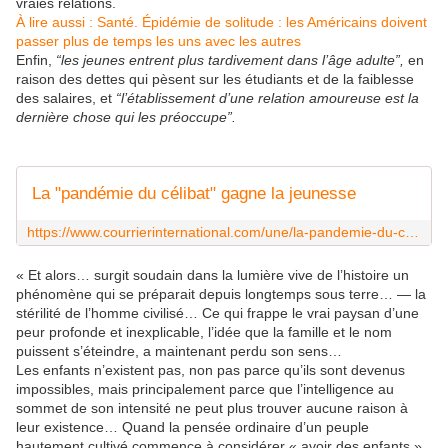
vraies relations.
À lire aussi :
Santé.
Épidémie de solitude : les Américains doivent
passer plus de temps les uns avec les autres
Enfin,
“les jeunes entrent plus tardivement dans l’âge adulte”,
en
raison des dettes qui pèsent sur les étudiants et de la faiblesse
des salaires, et
“l’établissement d’une relation amoureuse est la
dernière chose qui les préoccupe”.
La "pandémie du célibat" gagne la jeunesse
https://www.courrierinternational.com/une/la-pandemie-du-celibat-gagne-la-jeunesse_229817
« Et alors… surgit soudain dans la lumière vive de l’histoire un
phénomène qui se préparait depuis longtemps sous terre… — la
stérilité de l’homme civilisé… Ce qui frappe le vrai paysan d’une
peur profonde et inexplicable, l’idée que la famille et le nom
puissent s’éteindre, a maintenant perdu son sens…
Les enfants n’existent pas, non pas parce qu’ils sont devenus
impossibles, mais principalement parce que l’intelligence au
sommet de son intensité ne peut plus trouver aucune raison à
leur existence… Quand la pensée ordinaire d’un peuple
hautement cultivé commence à considérer « avoir des enfants »