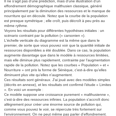
Il ne s'agit pas d'une prédiction, mais d'une illustration d'un
effondrement démographique malthusien classique, généré
principalement par la diminution des ressources et le manque de
nourriture qui en découle. Notez que la courbe de la population
est presque symétrique ; elle croît, puis décroît à peu près au
même rythme.
Voyons les résultats pour différentes hypothèses initiales : un
scénario contraint par la pollution (« carsonien »).
L'échelle verticale du diagramme est la même que dans le
premier, de sorte que vous pouvez voir que la quantité initiale de
ressources disponibles a été doublée. Dans ce cas, la population
augmente davantage que dans le modèle à ressources limitées,
mais elle diminue plus rapidement, contrainte par l'augmentation
rapide de la pollution. Notez que les courbes « Population » et «
Nourriture » ont pris la forme de Sénèque, c'est-à-dire qu'elles
diminuent plus vite qu'elles n'augmentent.
Ces résultats sont généraux. J'ai joué avec des modèles simples
(décrits en annexe), et les résultats ont confirmé l'étude « Limites
». En voici un exemple :
Ce modèle suppose une croissance purement « malthusienne »,
c'est-à-dire des ressources infinies. La population s'accroît donc
allègrement pour créer une énorme source de pollution qui,
comme vous pouvez le voir, se répercute très fortement sur
l'environnement. On ne peut même pas parler d'effondrement.