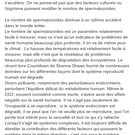
s'accélère. On ne penserait pas que des facteurs culturels ou
l'égoïsme puissent modifier le nombre de spermatozoïdes.
Le nombre de spermatozoïdes diminue à un rythme accéléré
dans le monde entier.
Le nombre de spermatozoïdes est un paramètre relativement
facile à mesurer, mais ce n'est qu'un indicateur de problèmes de
santé humaine beaucoup plus profonds. Il en va de même pour
le climat : La hausse des températures est relativement facile à
mesurer, mais elle n'est que le révélateur de problèmes
beaucoup plus profonds de dégradation des écosystèmes. Le
récent livre Countdown de Shanna Shawn fournit de nombreuses
données sur les différentes façons dont le système reproductif
humain est dégradé.
Divers polluants, notamment des perturbateurs endocriniens,
perturbent l'équilibre délicat du métabolisme humain. Même le
CO2, souvent considéré comme inerte, s'avère avoir des effets
négatifs sur la santé humaine. Il ne s'agit pas seulement de
l'incapacité à se reproduire ; si le système endocrinien est
dégradé, il se peut que l'on ne veuille plus se reproduire, que l'on
perde tout intérêt pour la sexualité et tout ce qui s'y rattache.
Lorsqu'il s'agit de systèmes complexes, il est toujours difficile de
démêler la contribution des différents facteurs qui poussent le
système dans la même direction - c'est vrai pour le système