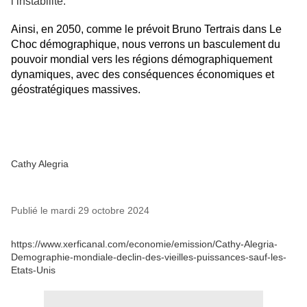
l’instabilité.
Ainsi, en 2050, comme le prévoit Bruno Tertrais dans Le
Choc démographique, nous verrons un basculement du
pouvoir mondial vers les régions démographiquement
dynamiques, avec des conséquences économiques et
géostratégiques massives.
En plus des États-Unis, l’Inde
et l’Afrique émergeront en effet comme les nouveaux
centres de gravité, tandis que les puissances vieillissantes
comme la Chine, le Japon et l’Europe devront adapter
leurs ambitions à la réalité d’une population en déclin.
Cathy Alegria
Publié le mardi 29 octobre 2024
https://www.xerficanal.com/economie/emission/Cathy-Alegria-
Demographie-mondiale-declin-des-vieilles-puissances-sauf-les-
Etats-Unis