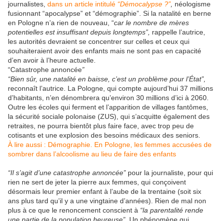
journalistes,
dans un article intitulé
“Démocalypse ?”
,
néologisme
fusionnant “apocalypse” et “démographie”. Si la natalité en berne
en Pologne n’a rien de nouveau, “
car le nombre de mères
potentielles est insuffisant depuis longtemps”,
rappelle l’autrice,
les autorités devraient se concentrer sur celles et ceux qui
souhaiteraient avoir des enfants mais ne sont pas en capacité
d’en avoir à l’heure actuelle.
“Catastrophe annoncée
”
“Bien sûr, une natalité en baisse, c’est un problème pour l’État”,
reconnaît l’autrice. La Pologne, qui compte aujourd’hui 37 millions
d’habitants, n’en dénombrera qu’environ 30 millions d’ici à 2060.
Outre les écoles qui ferment et l’apparition de villages fantômes,
la sécurité sociale polonaise (ZUS), qui s’acquitte également des
retraites, ne pourra bientôt plus faire face, avec trop peu de
cotisants et une explosion des besoins médicaux des seniors.
À lire aussi :
Démographie.
En Pologne, les femmes accusées de
sombrer dans l’alcoolisme au lieu de faire des enfants
“Il s’agit d’une catastrophe annoncée”
pour la journaliste, pour qui
rien ne sert de jeter la pierre aux femmes, qui conçoivent
désormais leur premier enfant à l’aube de la trentaine (soit six
ans plus tard qu’il y a une vingtaine d’années). Rien de mal non
plus à ce que le renoncement conscient à
“la parentalité rende
une partie de la population heureuse”
. Un phénomène qui