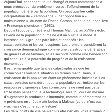
Aujourd'hui, cependant, tout a changé et nous commençons à
nous préoccuper du problème inverse : l'effondrement de la
population généré par la pollution. On peut qualifier cette
interprétation de « carsonienne », par opposition à «
malthusienne », du nom de Rachel Carson, connue pour son livre
« Printemps silencieux » (1962).
Depuis l'époque du révérend Thomas Malthus, au XVIIIe siècle,
l'avenir de la population humaine est un sujet à la mode. Il
intéresse deux groupes parallèles et opposés : les
catastrophistes et les cornucopiens. Les premiers considèrent la
croissance démographique comme une catastrophe génératrice
de guerres et de famines, et les seconds comme une bénédiction
qui conduira à la poursuite du progrès et de la croissance
économique.
Il est remarquable que tant les catastrophistes que les
cornucopiens voient la situation en termes malthusiens, la
croissance de la population étant un phénomène inévitable. Les
catastrophistes considèrent que la population est limitée par les
ressources disponibles. Les cornucopiens ne nient pas cette
limite mais pensent que la technologie sera toujours en mesure
d'augmenter la production alimentaire, comme le démontrent les
« prévisions erronées » attribuées à Malthus (ce qui n'est pas
vrai, mais c'est une autre histoire).
Les deux points de vue peuvent-ils être partiels, voire erronés ?