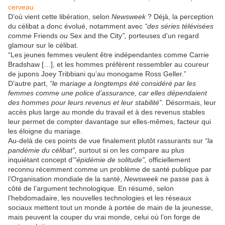
cerveau
D’où vient cette libération, selon
Newsweek
?
Déjà, la perception
du célibat a donc évolué, notamment avec
“des séries télévisées
comme
Friends
ou
Sex and the City
”,
porteuses d’un regard
glamour sur le célibat.
“Les jeunes femmes veulent être indépendantes comme Carrie
Bradshaw […], et les hommes préfèrent ressembler au coureur
de jupons Joey Tribbiani qu’au monogame Ross Geller.”
D’autre part,
“le mariage a longtemps été considéré par les
femmes comme une police d’assurance, car elles dépendaient
des hommes pour leurs revenus et leur stabilité”.
Désormais, leur
accès plus large au monde du travail et à des revenus stables
leur permet de compter davantage sur elles-mêmes, facteur qui
les éloigne du mariage.
Au-delà de ces points de vue finalement plutôt rassurants sur
“la
pandémie du célibat”,
surtout si on les compare au plus
inquiétant concept d’
“épidémie de solitude”,
officiellement
reconnu récemment comme un problème de santé publique par
l’Organisation mondiale de la santé,
Newsweek
ne passe pas à
côté de l’argument technologique. En résumé, selon
l’hebdomadaire, les nouvelles technologies et les réseaux
sociaux mettent tout un monde à portée de main de la jeunesse,
mais peuvent la couper du vrai monde, celui où l’on forge de