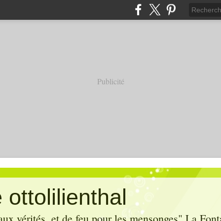
Publicité
ottolilienthal
aux vérités, et de feu pour les mensonges" La Font