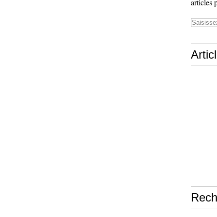
articles 
Artic
Rech