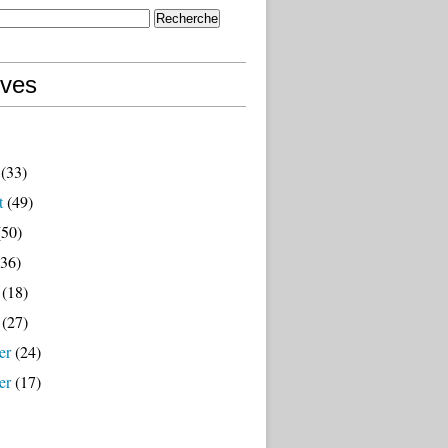
ives
(33)
t
(49)
50)
36)
(18)
(27)
er
(24)
er
(17)