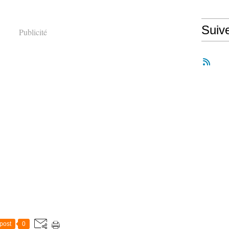
Suiv
Publicité
post
0