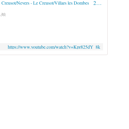
241P17 - 29 et 30 Avril 2017 - Le Creusot/Nevers - Le Creusot/Villars les Dombes
-30.
https://www.youtube.com/watch?v=Kpr825dY_8k