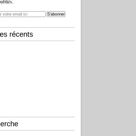
publiés.
les récents
erche