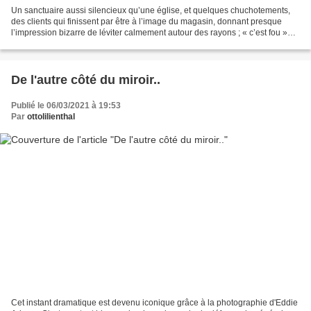
Un sanctuaire aussi silencieux qu’une église, et quelques chuchotements,
des clients qui finissent par être à l’image du magasin, donnant presque
l’impression bizarre de léviter calmement autour des rayons ; « c’est fou »
me dis-je, « les clients ont...
De l'autre côté du miroir..
Publié le 06/03/2021 à 19:53
Par
ottolilienthal
Cet instant dramatique est devenu iconique grâce à la photographie d'Eddie