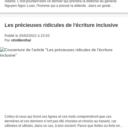
Adams. C'est pourtant bien ce dernier qui prendra la défense du général
Nguyen Ngoc Loan, l'homme qui a pressé la détente...dans un geste
apparemment banal, le général Nguyen Ngoc...
Les précieuses ridicules de l'écriture inclusive
Publié le 25/02/2021 à 23:53
Par
ottolilienthal
Celles et ceux qui liront ces lignes et ces mots comprendront que ces
dernières et ces derniers n’ont pas été choisies et choisis au hasard, car
utilisées et utilisés, dans ce cas, à bon escient. Parce que fortes ou forts en