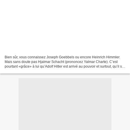
Bien sûr, vous connaissez Joseph Goebbels ou encore Heinrich Himmler.
Mais sans doute pas Hjalmar Schacht (prononcez Yalmar Charte). C’est
pourtant «grâce» à lui qu’Adolf Hitler est arrivé au pouvoir et surtout, qu’il s’y
est maintenu. Dans "Le Banquier...