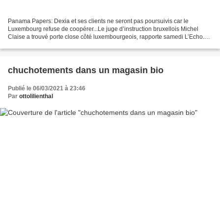
Panama Papers: Dexia et ses clients ne seront pas poursuivis car le
Luxembourg refuse de coopérer...Le juge d’instruction bruxellois Michel
Claise a trouvé porte close côté luxembourgeois, rapporte samedi L’Echo.
Comment la banque franco-belge Dexia a-t-elle...
chuchotements dans un magasin bio
Publié le 06/03/2021 à 23:46
Par
ottolilienthal