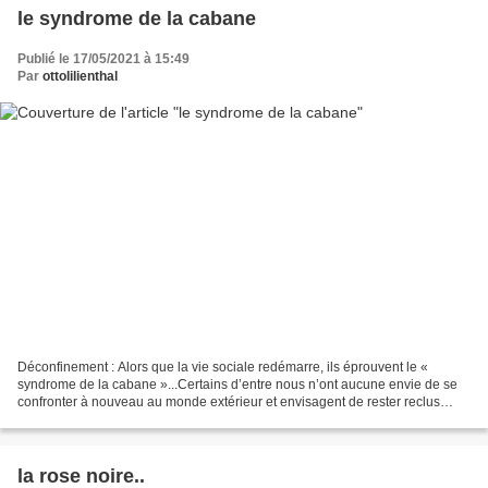
le syndrome de la cabane
Publié le 17/05/2021 à 15:49
Par
ottolilienthal
Déconfinement : Alors que la vie sociale redémarre, ils éprouvent le «
syndrome de la cabane »...Certains d’entre nous n’ont aucune envie de se
confronter à nouveau au monde extérieur et envisagent de rester reclus
chez eux, même lorsque les terrasses...
la rose noire..