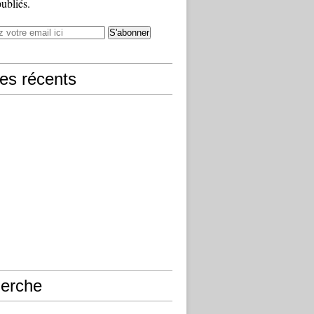
publiés.
les récents
erche