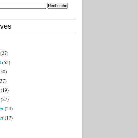
ives
(27)
t
(55)
50)
37)
(19)
(27)
er
(24)
er
(17)