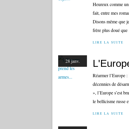
Heureux comme un pa
fait, entre mes rom
Disons même que je 
frère plus doué que 
LIRE LA SUITE
L'Europ
28 janv.
Réarmer l’Europe : la
décennies de désarm
», l’Europe s’est br
le bellicisme russe et
LIRE LA SUITE