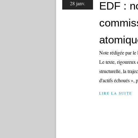
EDF : n
28 janv.
commiss
atomique
Note rédigée par le
Le texte, rigoureux e
structurelle, la traj
d'actifs échoués », p
LIRE LA SUITE