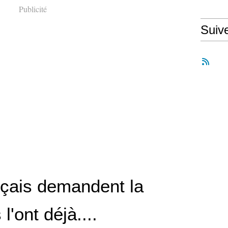
Publicité
Suiv
nçais demandent la
s l'ont déjà....