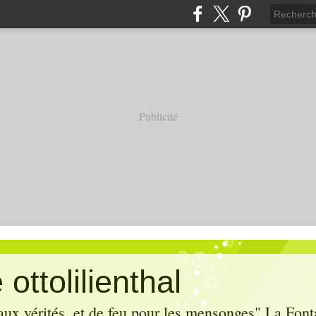
Publicité
ottolilienthal
aux vérités, et de feu pour les mensonges" La Font