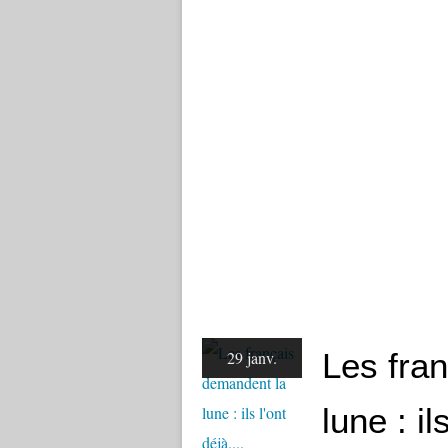
Les fra
29 janv.
lune : il