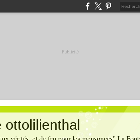
Publicité
ottolilienthal
aux vérités, et de feu pour les mensonges" La Font