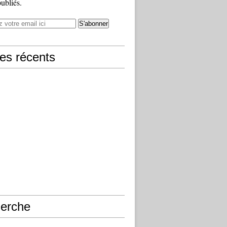
publiés.
les récents
erche