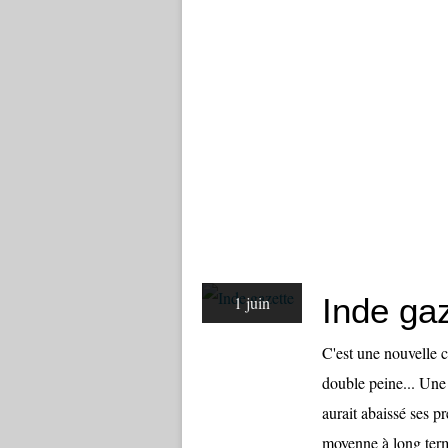
Inde ga
1 juin
C'est une nouvelle c
double peine... Une
aurait abaissé ses 
moyenne à long term