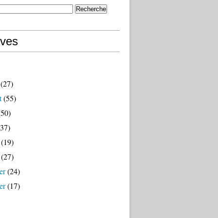
ives
(27)
t
(55)
50)
37)
(19)
(27)
er
(24)
er
(17)